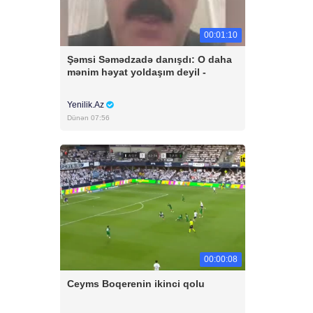
00:01:10
Şəmsi Səmədzadə danışdı: O daha
mənim həyat yoldaşım deyil -
Yenilik.Az
Dünən 07:56
00:00:08
Ceyms Boqerenin ikinci qolu