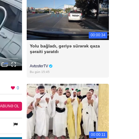
00:00:34
Yolu bağladı, geriyə sürərək qəza
şəraiti yaratdı
AvtosferTV
Bu gün 15:45
0
ABUNƏ OL
00:00:11