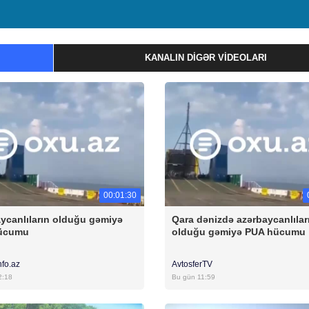
KANALIN DIGƏR VIDEOLARI
00:01:30
ycanlıların olduğu gəmiyə
Qara dənizdə azərbaycanlılar
ücumu
olduğu gəmiyə PUA hücumu
nfo.az
AvtosferTV
2:18
Bu gün 11:59