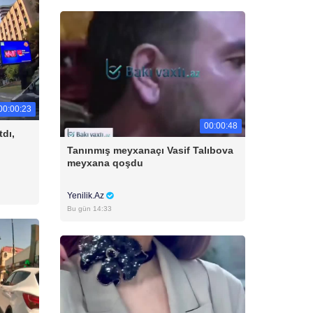
00:00:23
00:00:48
tdı,
Tanınmış meyxanaçı Vasif Talıbova
meyxana qoşdu
Yenilik.Az
Bu gün 14:33