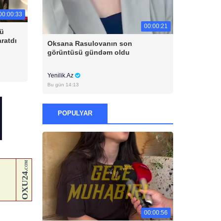
00:00:33
00:00:21
cü
aratdı
Oksana Rasulovanın son
görüntüsü gündəm oldu
Yenilik.Az
Bu gün 14:13
POPULYAR
00:00:56