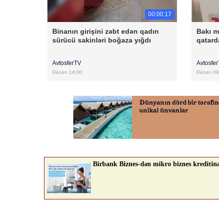
00:00:17
Binanın girişini zəbt edən qadın
Bakı m
sürücü sakinləri boğaza yığdı
qatar
AvtosferTV
Avtosfe
Dünən 14:00
Dünən 09