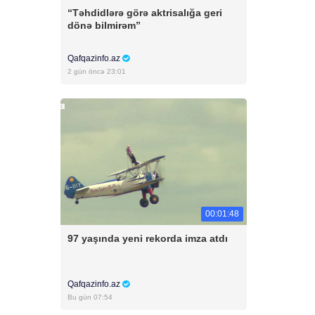
“Təhdidlərə görə aktrisalığa geri
dönə bilmirəm”
Qafqazinfo.az
2 gün öncə 23:01
00:01:48
97 yaşında yeni rekorda imza atdı
Qafqazinfo.az
Bu gün 07:54