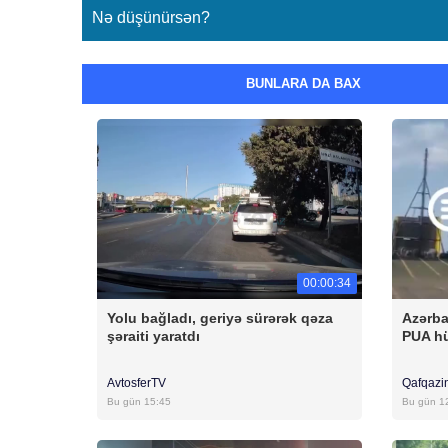
Nə düşünürsən?
BUNLARA DA BAX
00:00:34
Yolu bağladı, geriyə sürərək qəza
Azərba
şəraiti yaratdı
PUA h
AvtosferTV
Qafqazi
Bu gün 15:45
Bu gün 1