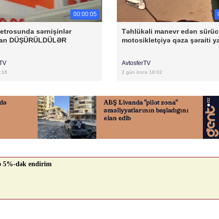
00:00:05
etrosunda sərnişinlər
Təhlükəli manevr edən sürü
dan DÜŞÜRÜLDÜLƏR
motosikletçiyə qəza şəraiti y
rTV
AvtosferTV
:16
2 gün öncə 18:02