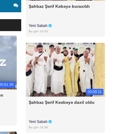
Şahbaz Şərif Kəbəyə buraxıldı
Yeni Sabah
Bu gün 14:43
00:01:30
00:00:11
ın
Şahbaz Şərif Kəəbəyə daxil oldu
Yeni Sabah
Bu gün 14:38