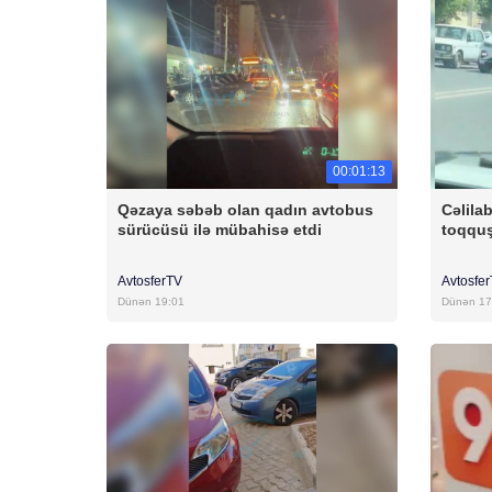
00:01:13
Qəzaya səbəb olan qadın avtobus
Cəlila
sürücüsü ilə mübahisə etdi
toqqu
AvtosferTV
Avtosfe
Dünən 19:01
Dünən 17