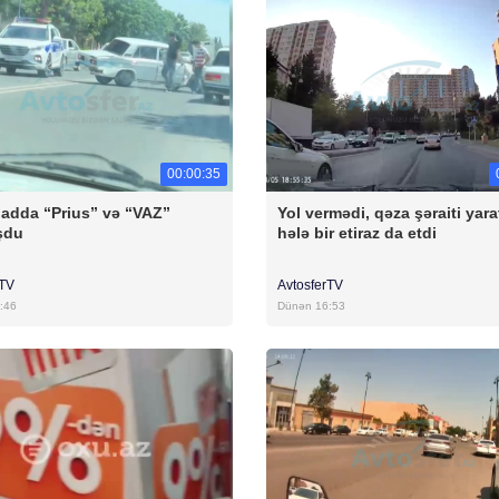
00:00:35
badda “Prius” və “VAZ”
Yol vermədi, qəza şəraiti yara
şdu
hələ bir etiraz da etdi
rTV
AvtosferTV
:46
Dünən 16:53