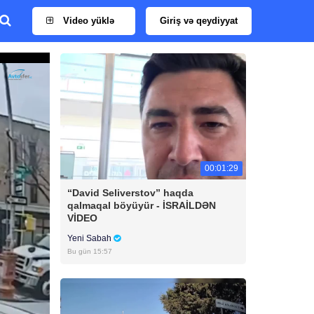
Video yüklə
Giriş və qeydiyyat
00:01:29
“David Seliverstov” haqda
qalmaqal böyüyür - İSRAİLDƏN
VİDEO
Yeni Sabah
Bu gün 15:57