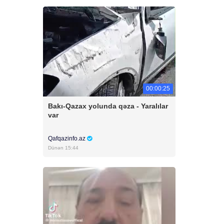
00:00:25
Bakı-Qazax yolunda qəza - Yaralılar
var
Qafqazinfo.az
Dünən 15:44