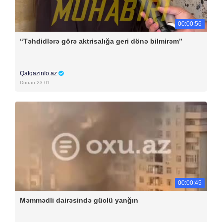
00:00:56
“Təhdidlərə görə aktrisalığa geri dönə bilmirəm”
Qafqazinfo.az
Dünən 23:01
00:00:45
Məmmədli dairəsində güclü yanğın