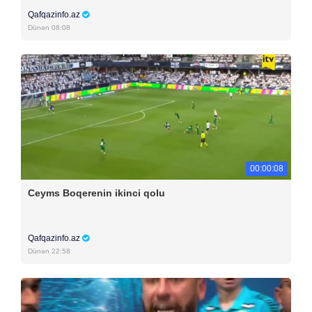
Qafqazinfo.az
Dünən 08:08
00:00:08
Ceyms Boqerenin ikinci qolu
Qafqazinfo.az
Dünən 22:58