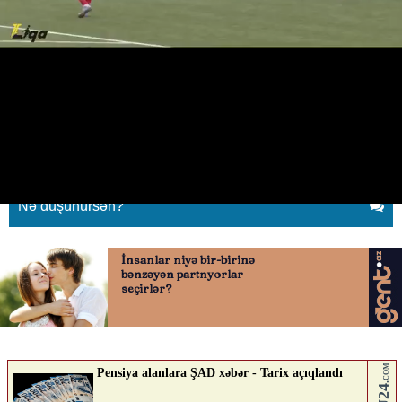
İkinci Liqaya göndərilən hakim
orada da qalmaqala səbəb oldu
28.04.2026
0
QAFQAZINFO.AZ
ABUNƏ OL
Nə düşünürsən?