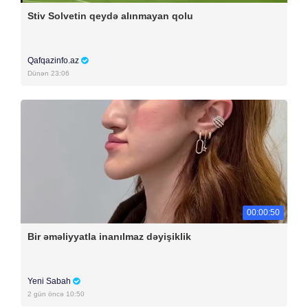
Stiv Solvetin qeydə alınmayan qolu
Qafqazinfo.az
Dünən 23:06
00:00:50
Bir əməliyyatla inanılmaz dəyişiklik
Yeni Sabah
2 gün öncə 10:50