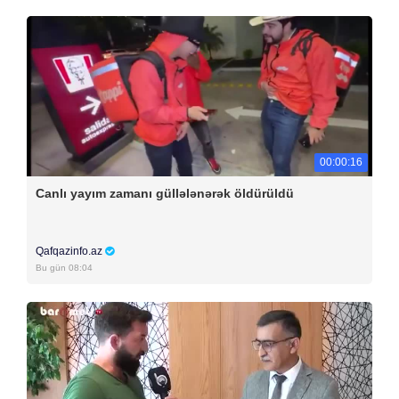
00:00:16
Canlı yayım zamanı güllələnərək öldürüldü
Qafqazinfo.az
Bu gün 08:04