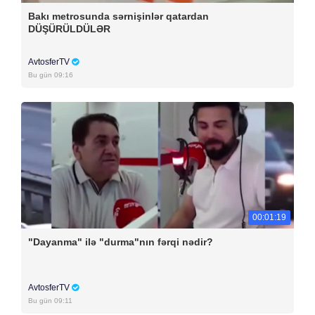
Bakı metrosunda sərnişinlər qatardan
DÜŞÜRÜLDÜLƏR
AvtosferTV
Bu gün 09:16
00:01:19
"Dayanma" ilə "durma"nın fərqi nədir?
AvtosferTV
Bu gün 09:11