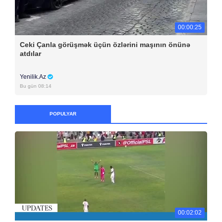
00:00:25
Ceki Çanla görüşmək üçün özlərini maşının önünə
atdılar
Yenilik.Az
Bu gün 08:14
POPULYAR
00:02:02