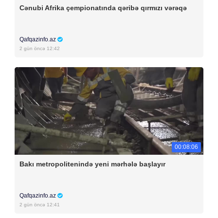
Cənubi Afrika çempionatında qəribə qırmızı vərəqə
Qafqazinfo.az
2 gün öncə 12:42
00:08:06
Bakı metropolitenində yeni mərhələ başlayır
Qafqazinfo.az
2 gün öncə 12:41