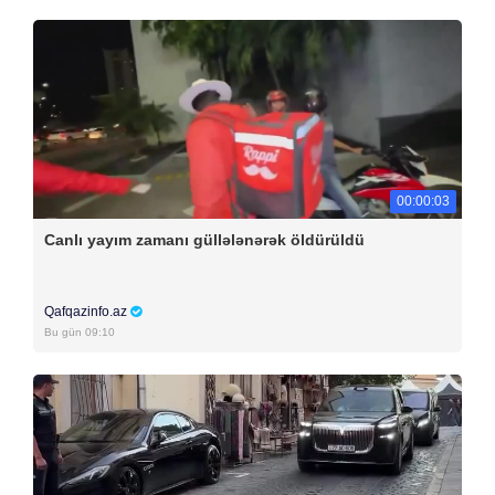
00:00:03
Canlı yayım zamanı güllələnərək öldürüldü
Qafqazinfo.az
Bu gün 09:10