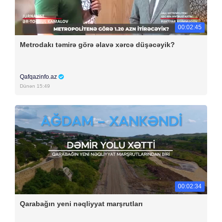
00:02:45
Metrodakı təmirə görə əlavə xərcə düşəcəyik?
Qafqazinfo.az
Dünən 15:49
00:02:34
Qarabağın yeni nəqliyyat marşrutları