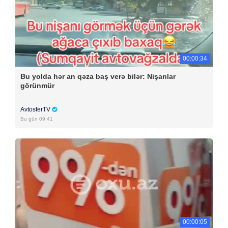
00:00:34
Bu yolda hər an qəza baş verə bilər: Nişanlar
görünmür
AvtosferTV
Bu gün 09:41
00:00:05