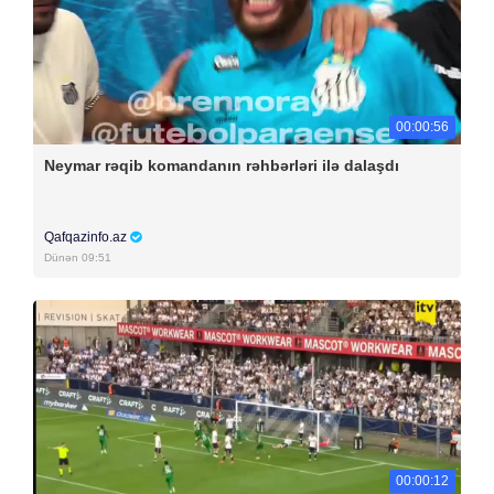
00:00:56
Neymar rəqib komandanın rəhbərləri ilə dalaşdı
Qafqazinfo.az
Dünən 09:51
00:00:12