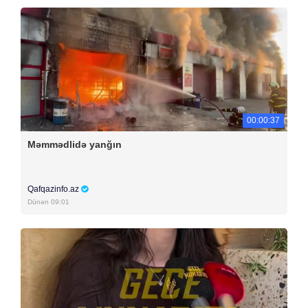
00:00:37
Məmmədlidə yanğın
Qafqazinfo.az
Dünən 09:01