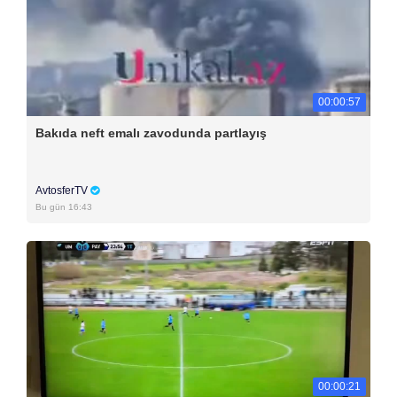
00:00:57
Bakıda neft emalı zavodunda partlayış
AvtosferTV
Bu gün 16:43
00:00:21