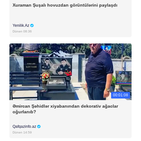
Xuraman Şuşalı hovuzdan görüntülərini paylaşdı
Yenilik.Az
Dünən 08:36
00:01:08
Əmircan Şəhidlər xiyabanından dekorativ ağaclar
oğurlanıb?
Qafqazinfo.az
Dünən 14:59