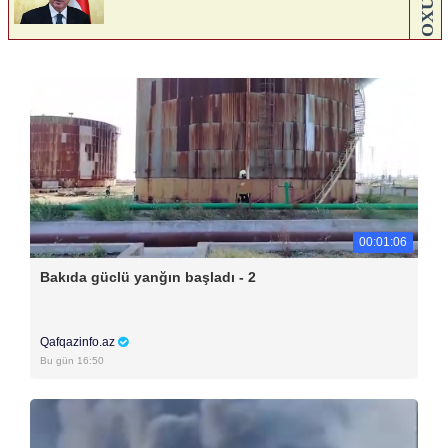
00:01:06
Bakıda güclü yanğın başladı - 2
Qafqazinfo.az
Bu gün 16:50