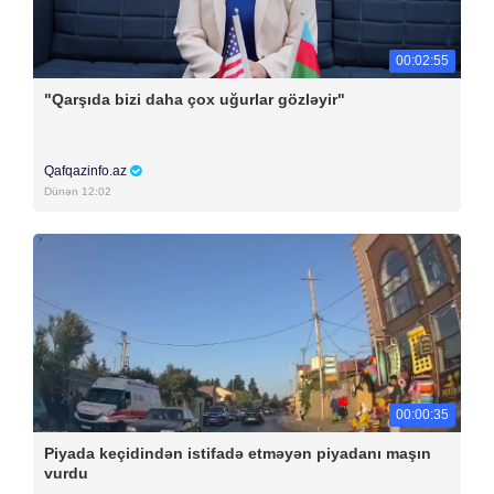
00:02:55
"Qarşıda bizi daha çox uğurlar gözləyir"
Qafqazinfo.az
Dünən 12:02
00:00:35
Piyada keçidindən istifadə etməyən piyadanı maşın
vurdu