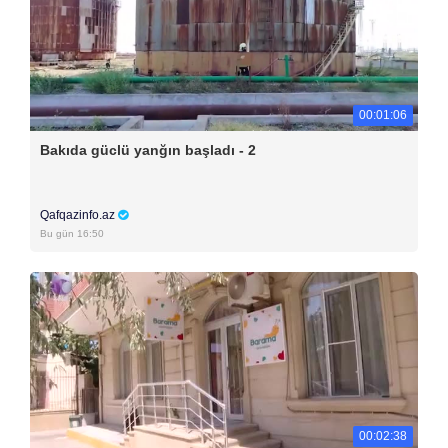
00:01:06
Bakıda güclü yanğın başladı - 2
Qafqazinfo.az
Bu gün 16:50
00:02:38