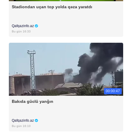
Stadiondan uçan top yolda qəza yaratdı
Qafqazinfo.az
Bu gün 16:33
00:00:47
Bakıda güclü yanğın
Qafqazinfo.az
Bu gün 16:10