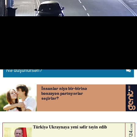
Qaçırılmış ekskavatorla
bankomatı oğurladılar
17.06.2026
0
QAFQAZINFO.AZ
ABUNƏ OL
Nə düşünürsən?