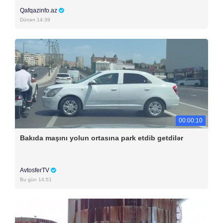
Qafqazinfo.az
Dünən 14:39
00:00:10
Bakıda maşını yolun ortasına park etdib getdilər
AvtosferTV
Bu gün 14:51