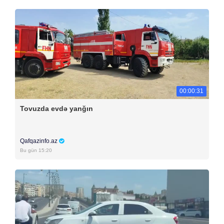
00:00:31
Tovuzda evdə yanğın
Qafqazinfo.az
Bu gün 15:20