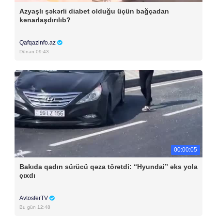
Azyaşlı şəkərli diabet olduğu üçün bağçadan
kənarlaşdırılıb?
Qafqazinfo.az
Dünən 09:43
00:00:05
Bakıda qadın sürücü qəza törətdi: “Hyundai” əks yola
çıxdı
AvtosferTV
Bu gün 12:48