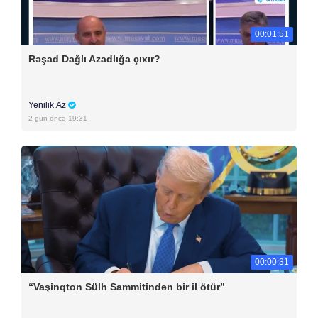
00:01:51
Rəşad Dağlı Azadlığa çıxır?
Yenilik.Az
2 gün öncə 19:31
00:00:31
“Vaşinqton Sülh Sammitindən bir il ötür”