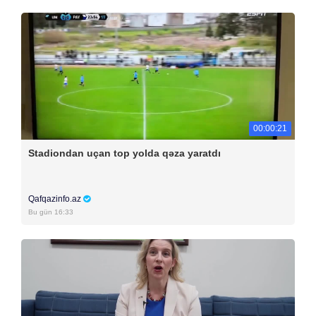
00:00:21
Stadiondan uçan top yolda qəza yaratdı
Qafqazinfo.az
Bu gün 16:33