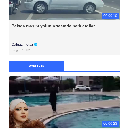
00:00:10
Bakıda maşını yolun ortasında park etdilər
Qafqazinfo.az
Bu gün 15:02
POPULYAR
00:00:23