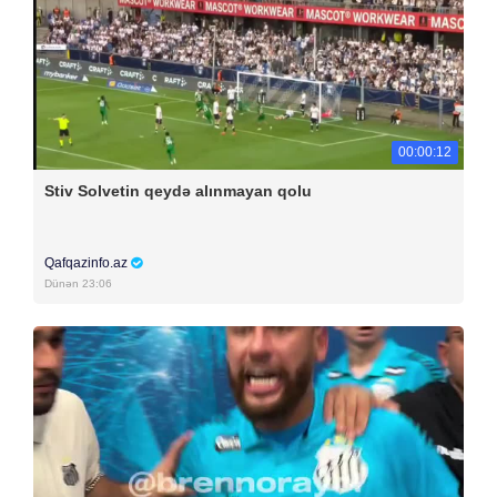
00:00:12
Stiv Solvetin qeydə alınmayan qolu
Qafqazinfo.az
Dünən 23:06