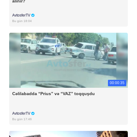
alınır?
AvtosferTV
Bu gün 18:04
00:00:35
Cəlilabadda “Prius” və “VAZ” toqquşdu
AvtosferTV
Bu gün 17:46