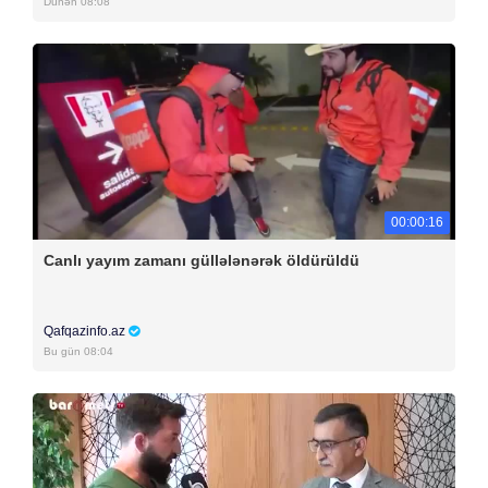
Dünən 08:08
00:00:16
Canlı yayım zamanı güllələnərək öldürüldü
Qafqazinfo.az
Bu gün 08:04