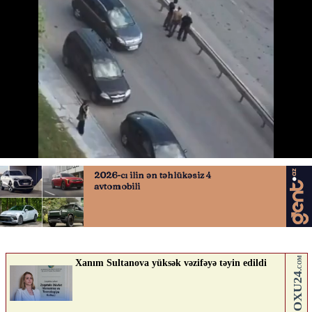
ZƏHRA QƏZA
17.06.2026
0
AVTOSFERTV
ABUNƏ OL
Nə düşünürsən?