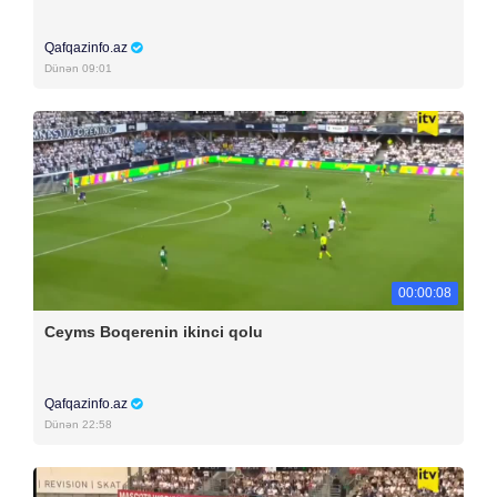
Qafqazinfo.az
Dünən 09:01
00:00:08
Ceyms Boqerenin ikinci qolu
Qafqazinfo.az
Dünən 22:58