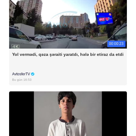
00:00:23
Yol vermədi, qəza şəraiti yaratdı, hələ bir etiraz da etdi
AvtosferTV
Bu gün 16:53