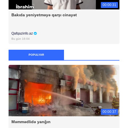
00:00:31
Bakıda yeniyetməyə qarşı cinayət
Qafqazinfo.az
Bu gün 16:04
POPULYAR
00:00:37
Məmmədlidə yanğın