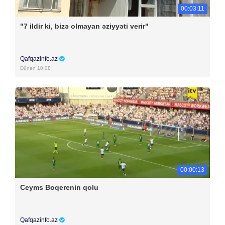
00:03:11
"7 ildir ki, bizə olmayan əziyyəti verir"
Qafqazinfo.az
Dünən 10:08
00:00:13
Ceyms Boqerenin qolu
Qafqazinfo.az