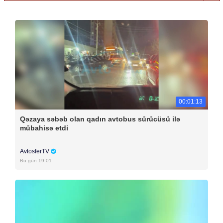
00:01:13
Qəzaya səbəb olan qadın avtobus sürücüsü ilə
mübahisə etdi
AvtosferTV
Bu gün 19:01