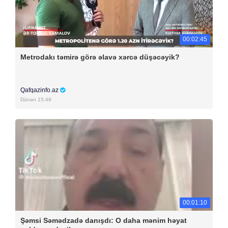
00:02:45
Metrodakı təmirə görə əlavə xərcə düşəcəyik?
Qafqazinfo.az
Dünən 15:49
00:01:10
Şəmsi Səmədzadə danışdı: O daha mənim həyat