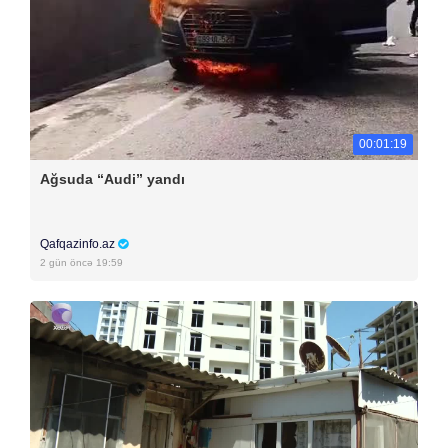
00:01:19
Ağsuda “Audi” yandı
Qafqazinfo.az
2 gün öncə 19:59