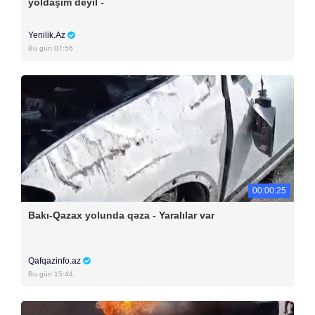
yoldaşım deyil -
Yenilik.Az
Bu gün 07:56
00:00:25
Bakı-Qazax yolunda qəza - Yaralılar var
Qafqazinfo.az
Bu gün 15:44