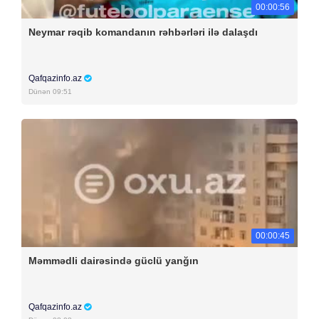
00:00:56
Neymar rəqib komandanın rəhbərləri ilə dalaşdı
Qafqazinfo.az
Dünən 09:51
00:00:45
Məmmədli dairəsində güclü yanğın
Qafqazinfo.az