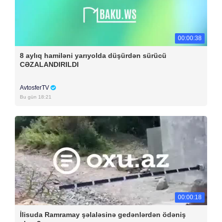
00:00:38
8 aylıq hamiləni yarıyolda düşürdən sürücü
CƏZALANDIRILDI
AvtosferTV
Bu gün 18:21
00:00:18
İlisuda Ramramay şəlaləsinə gedənlərdən ödəniş