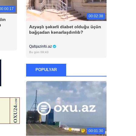
00:00:17
00:02:38
dın
ı
Azyaşlı şəkərli diabet olduğu üçün
bağçadan kənarlaşdırılıb?
Qafqazinfo.az
Bu gün 09:43
POPULYAR
00:01:30