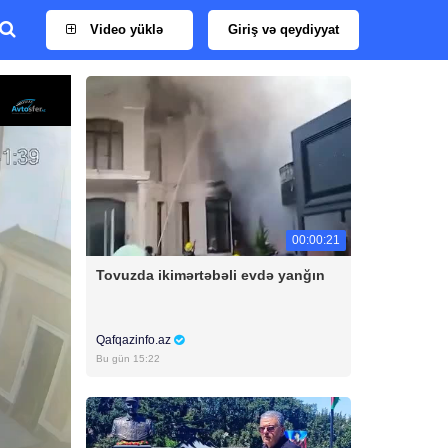
Video yüklə
Giriş və qeydiyyat
00:00:21
Tovuzda ikimərtəbəli evdə yanğın
Qafqazinfo.az
Bu gün 15:22