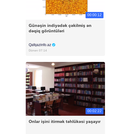
00:00:12
Günəşin indiyədək çəkilmiş ən
dəqiq görüntüləri
Qafqazinfo.az
Dünən 07:14
00:02:22
Onlar işini itirmək təhlükəsi yaşayır