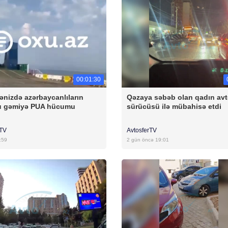
00:01:30
ənizdə azərbaycanlıların
Qəzaya səbəb olan qadın av
u gəmiyə PUA hücumu
sürücüsü ilə mübahisə etdi
rTV
AvtosferTV
:59
2 gün öncə 19:01