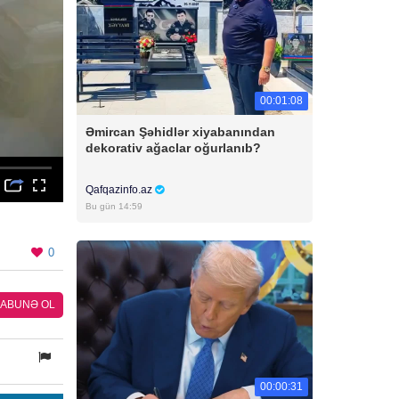
00:01:08
Əmircan Şəhidlər xiyabanından
dekorativ ağaclar oğurlanıb?
Qafqazinfo.az
Bu gün 14:59
0
ABUNƏ OL
00:00:31