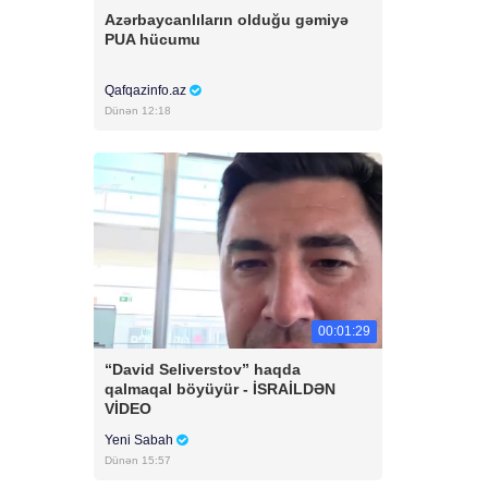
Azərbaycanlıların olduğu gəmiyə
PUA hücumu
Qafqazinfo.az
Dünən 12:18
00:01:29
“David Seliverstov” haqda
qalmaqal böyüyür - İSRAİLDƏN
VİDEO
Yeni Sabah
Dünən 15:57