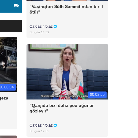
“Vaşinqton Sülh Sammitindən bir il
ötür”
Qafqazinfo.az
Bu gün 14:39
00:00:34
00:02:55
qəza
"Qarşıda bizi daha çox uğurlar
gözləyir"
Qafqazinfo.az
Bu gün 12:02