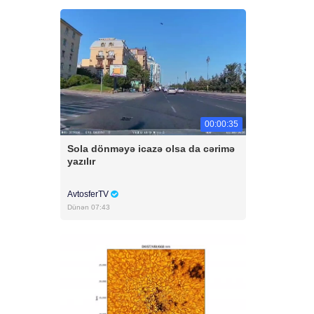
00:00:35
Sola dönməyə icazə olsa da cərimə
yazılır
AvtosferTV
Dünən 07:43