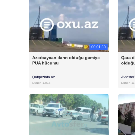
00:01:30
Azərbaycanlıların olduğu gəmiyə
Qara d
PUA hücumu
olduğ
Qafqazinfo.az
Avtosfe
Dünən 12:18
Dünən 11