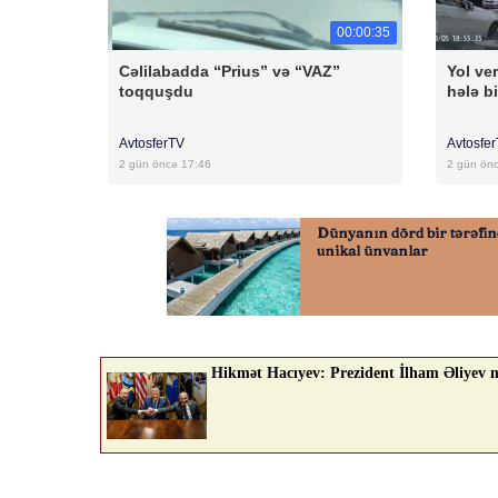
00:00:35
Cəlilabadda “Prius” və “VAZ”
Yol ver
toqquşdu
hələ bi
AvtosferTV
Avtosfe
2 gün öncə 17:46
2 gün ön