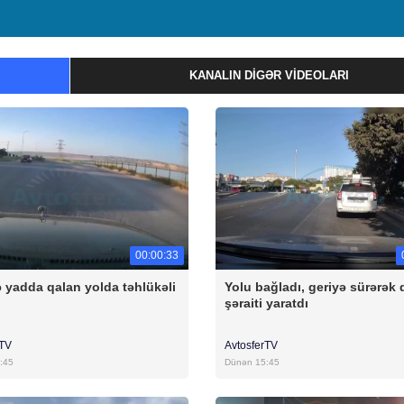
KANALIN DIGƏR VIDEOLARI
00:00:33
 yadda qalan yolda təhlükəli
Yolu bağladı, geriyə sürərək 
şəraiti yaratdı
rTV
AvtosferTV
:45
Dünən 15:45