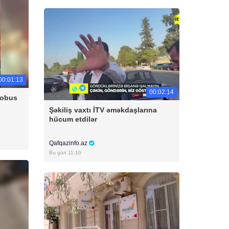
00:01:13
00:02:14
tobus
Şəkiliş vaxtı İTV əməkdaşlarına
hücum etdilər
Qafqazinfo.az
Bu gün 11:10