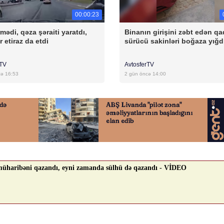
00:00:23
mədi, qəza şəraiti yaratdı,
Binanın girişini zəbt edən qa
r etiraz da etdi
sürücü sakinləri boğaza yığd
rTV
AvtosferTV
cə 16:53
2 gün öncə 14:00