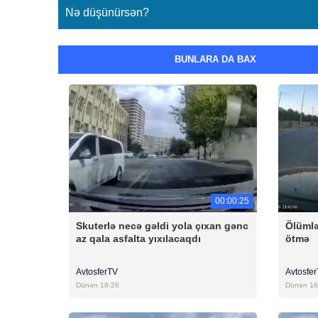
Nə düşünürsən?
BUNLARA DA BAX
00:00:25
Skuterlə necə gəldi yola çıxan gənc
Ölümlə
az qala asfalta yıxılacaqdı
ötmə
AvtosferTV
Avtosfe
Dünən 18:26
Dünən 16