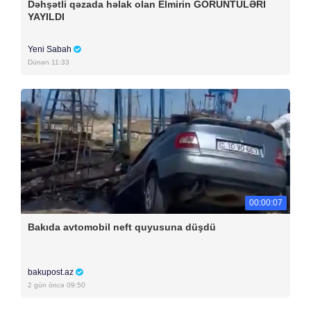
Dəhşətli qəzada həlak olan Elmirin GÖRÜNTÜLƏRİ
YAYILDI
Yeni Sabah
Dünən 11:33
00:00:07
Bakıda avtomobil neft quyusuna düşdü
bakupost.az
2 gün öncə 09:50