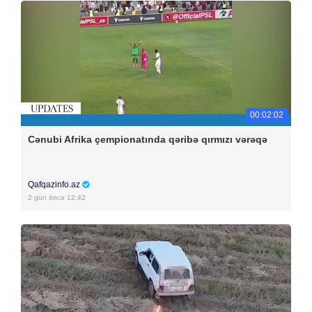
00:02:02
Cənubi Afrika çempionatında qəribə qırmızı vərəqə
Qafqazinfo.az
2 gün öncə 12:42