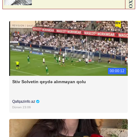
00:00:12
Stiv Solvetin qeydə alınmayan qolu
Qafqazinfo.az
Dünən 23:06