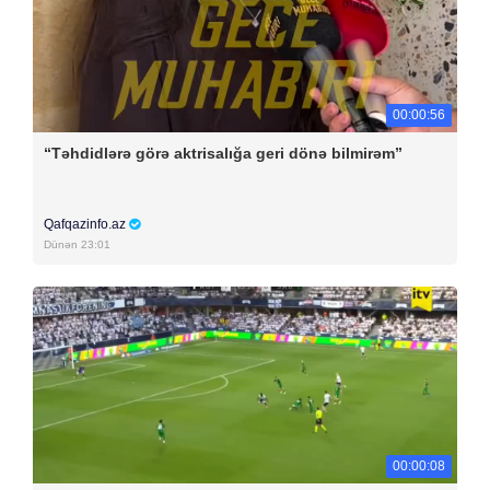
00:00:56
“Təhdidlərə görə aktrisalığa geri dönə bilmirəm”
Qafqazinfo.az
Dünən 23:01
00:00:08