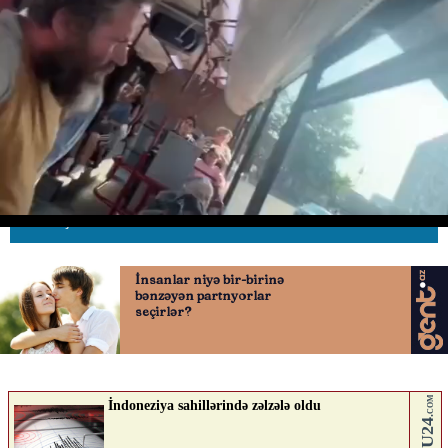
qadınlara qarşı əxlaqsız təkliflər
edən şəxs HƏBS EDİLDİ
16.06.2026
0
AVTOSFERTV
ABUNƏ OL
Nə düşünürsən?