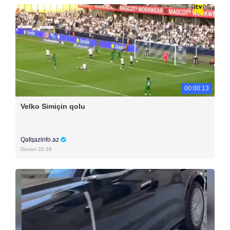
00:00:13
Velko Simiçin qolu
Qafqazinfo.az
Dünən 22:39