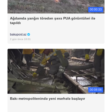
00:00:33
Ağdamda yanğın törədən şəxs PUA görüntüləri ilə
tapıldı
bakupost.az
2 gün öncə 10:01
00:08:06
Bakı metropolitenində yeni mərhələ başlayır