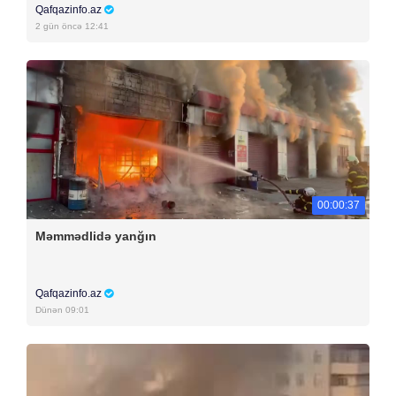
Qafqazinfo.az
2 gün öncə 12:41
00:00:37
Məmmədlidə yanğın
Qafqazinfo.az
Dünən 09:01