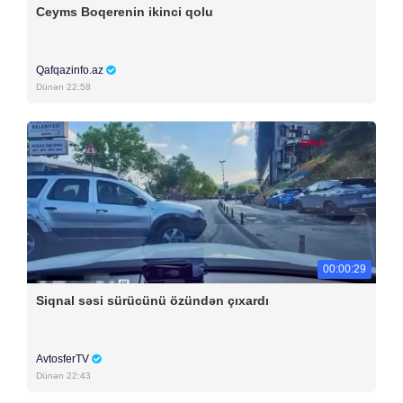
Ceyms Boqerenin ikinci qolu
Qafqazinfo.az
Dünən 22:58
00:00:29
Siqnal səsi sürücünü özündən çıxardı
AvtosferTV
Dünən 22:43