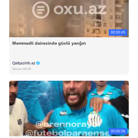
00:00:45
Məmmədli dairəsində güclü yanğın
Qafqazinfo.az
Dünən 08:08
00:00:56