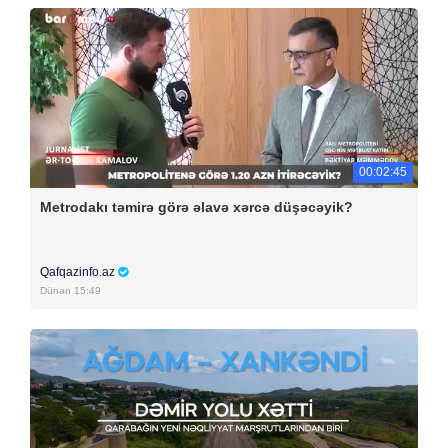
00:02:45
Metrodakı təmirə görə əlavə xərcə düşəcəyik?
Qafqazinfo.az
Dünən 15:49