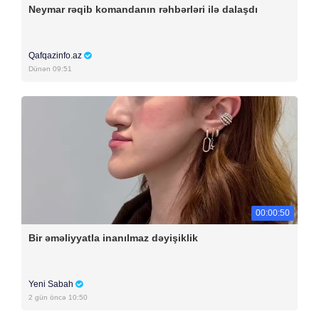
Neymar rəqib komandanın rəhbərləri ilə dalaşdı
Qafqazinfo.az
Dünən 09:51
00:00:50
Bir əməliyyatla inanılmaz dəyişiklik
Yeni Sabah
2 gün öncə 10:50