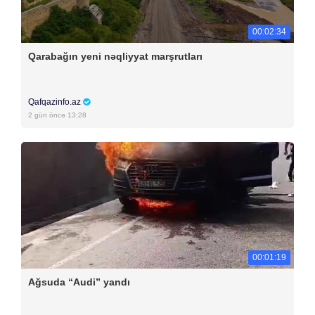
00:02:34
Qarabağın yeni nəqliyyat marşrutları
Qafqazinfo.az
2 gün öncə 13:28
00:01:19
Ağsuda “Audi” yandı