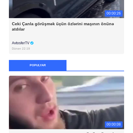
00:00:26
Ceki Çanla görüşmək üçün özlərini maşının önünə
atdılar
AvtosferTV
Dünən 22:19
POPULYAR
00:00:08