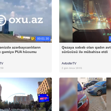
00:01:30
ənizdə azərbaycanlıların
Qəzaya səbəb olan qadın av
u gəmiyə PUA hücumu
sürücüsü ilə mübahisə etdi
rTV
AvtosferTV
:59
2 gün öncə 19:01