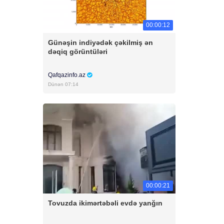
00:00:12
Günəşin indiyədək çəkilmiş ən
dəqiq görüntüləri
Qafqazinfo.az
Dünən 07:14
00:00:21
Tovuzda ikimərtəbəli evdə yanğın