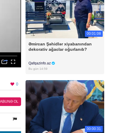
00:01:08
Əmircan Şəhidlər xiyabanından
dekorativ ağaclar oğurlanıb?
Qafqazinfo.az
Bu gün 14:59
0
ABUNƏ OL
00:00:31