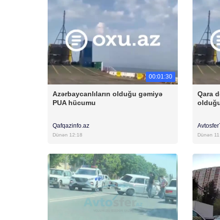
00:01:30
Azərbaycanlıların olduğu gəmiyə
Qara d
PUA hücumu
olduğ
Qafqazinfo.az
Avtosfe
Dünən 12:18
Dünən 11