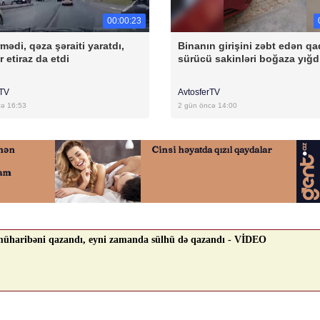
00:00:23
mədi, qəza şəraiti yaratdı,
Binanın girişini zəbt edən qa
r etiraz da etdi
sürücü sakinləri boğaza yığd
rTV
AvtosferTV
cə 16:53
2 gün öncə 14:00