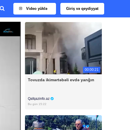
Video yüklə
Giriş və qeydiyyat
00:00:21
Tovuzda ikimərtəbəli evdə yanğın
Qafqazinfo.az
Bu gün 15:22