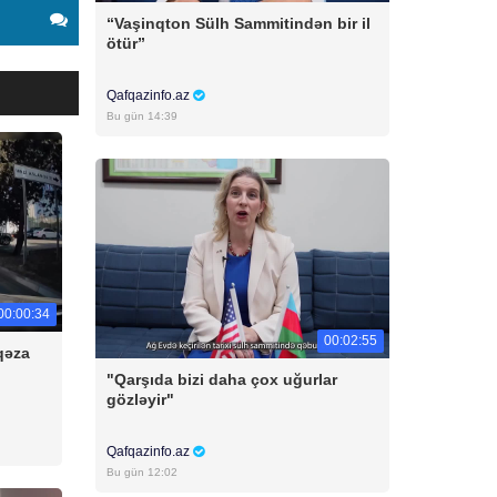
“Vaşinqton Sülh Sammitindən bir il
ötür”
Qafqazinfo.az
Bu gün 14:39
00:00:34
00:02:55
qəza
"Qarşıda bizi daha çox uğurlar
gözləyir"
Qafqazinfo.az
Bu gün 12:02