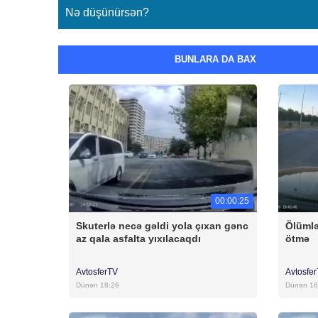
Nə düşünürsən?
BUNLARA DA BAX
00:00:25
Skuterlə necə gəldi yola çıxan gənc
Ölümlə
az qala asfalta yıxılacaqdı
ötmə
AvtosferTV
Avtosfe
Dünən 18:26
Dünən 16