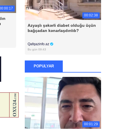
00:00:17
00:02:38
dın
ı
Azyaşlı şəkərli diabet olduğu üçün
bağçadan kənarlaşdırılıb?
Qafqazinfo.az
Bu gün 09:43
POPULYAR
00:01:29