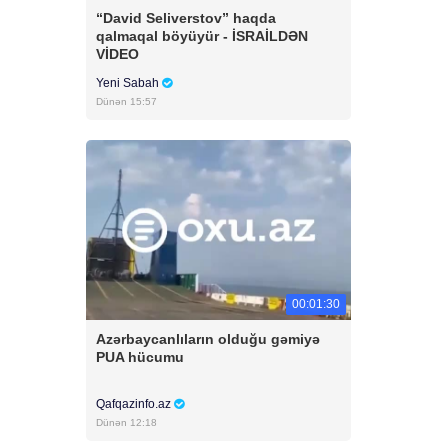
“David Seliverstov” haqda
qalmaqal böyüyür - İSRAİLDƏN
VİDEO
Yeni Sabah
Dünən 15:57
00:01:30
Azərbaycanlıların olduğu gəmiyə
PUA hücumu
Qafqazinfo.az
Dünən 12:18