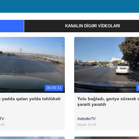
KANALIN DIGƏR VIDEOLARI
00:00:33
 yadda qalan yolda təhlükəli
Yolu bağladı, geriyə sürərək 
şəraiti yaratdı
rTV
AvtosferTV
:45
Dünən 15:45