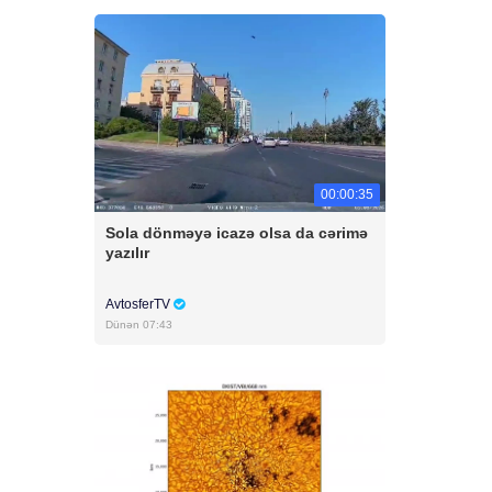
00:00:35
Sola dönməyə icazə olsa da cərimə
yazılır
AvtosferTV
Dünən 07:43