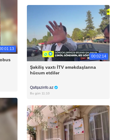
00:01:13
00:02:14
tobus
Şəkiliş vaxtı İTV əməkdaşlarına
hücum etdilər
Qafqazinfo.az
Bu gün 11:10