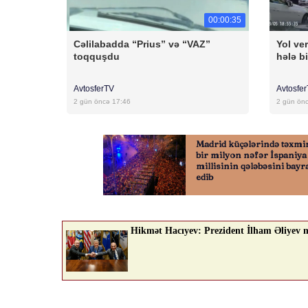
00:00:35
Cəlilabadda “Prius” və “VAZ”
Yol ver
toqquşdu
hələ bi
AvtosferTV
Avtosfe
2 gün öncə 17:46
2 gün ön