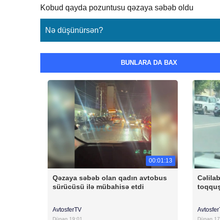
Kobud qayda pozuntusu qəzaya səbəb oldu
Nə düşünürsən?
BUNLARA DA BAX
00:01:13
Qəzaya səbəb olan qadın avtobus
Cəlila
sürücüsü ilə mübahisə etdi
toqqu
AvtosferTV
Avtosfe
Dünən 19:01
Dünən 17