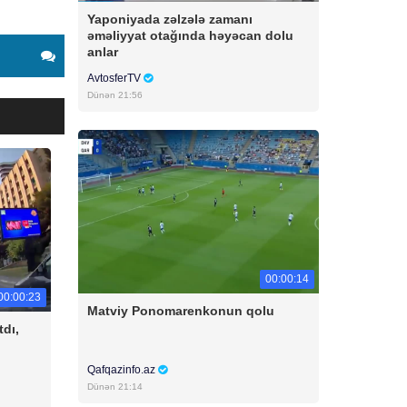
Yaponiyada zəlzələ zamanı
əməliyyat otağında həyəcan dolu
anlar
AvtosferTV
Dünən 21:56
00:00:14
00:00:23
Matviy Ponomarenkonun qolu
tdı,
Qafqazinfo.az
Dünən 21:14