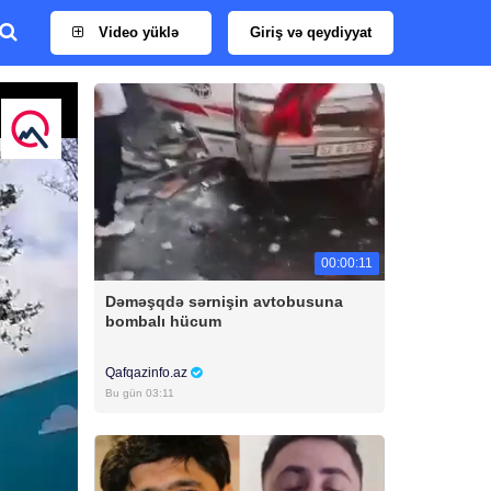
Video yüklə
Giriş və qeydiyyat
00:00:11
Dəməşqdə sərnişin avtobusuna
bombalı hücum
Qafqazinfo.az
Bu gün 03:11