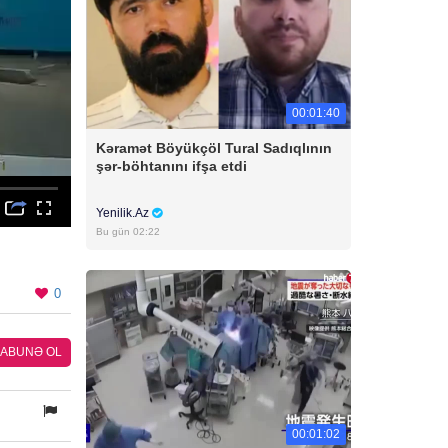
00:01:40
Kəramət Böyükçöl Tural Sadıqlının
şər-böhtanını ifşa etdi
Yenilik.Az
Bu gün 02:22
0
ABUNƏ OL
00:01:02