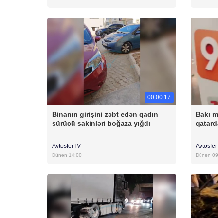
00:00:17
Binanın girişini zəbt edən qadın
Bakı m
sürücü sakinləri boğaza yığdı
qatar
AvtosferTV
Avtosfe
Dünən 14:00
Dünən 09