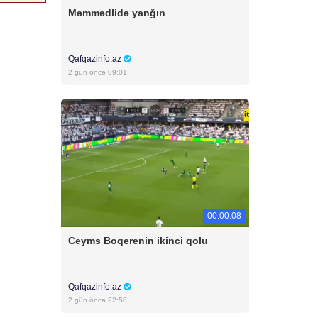
Məmmədlidə yanğın
Qafqazinfo.az
2 gün öncə 09:01
00:00:08
Ceyms Boqerenin ikinci qolu
Qafqazinfo.az
2 gün öncə 22:58