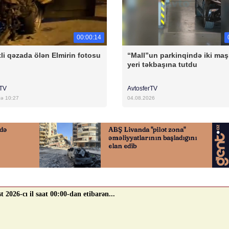
00:00:14
li qəzada ölən Elmirin fotosu
“Mall”un parkinqində iki maş
yeri təkbaşına tutdu
rTV
AvtosferTV
cə 10:27
04.08.2026