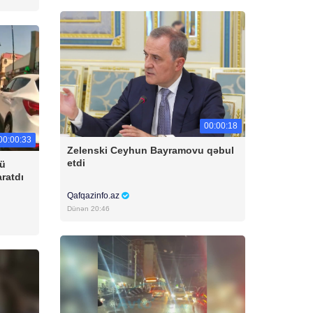
00:00:18
00:00:33
Zelenski Ceyhun Bayramovu qəbul
etdi
cü
aratdı
Qafqazinfo.az
Dünən 20:46