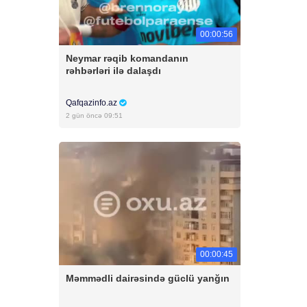
00:00:56
Neymar rəqib komandanın
rəhbərləri ilə dalaşdı
Qafqazinfo.az
2 gün öncə 09:51
00:00:45
Məmmədli dairəsində güclü yanğın