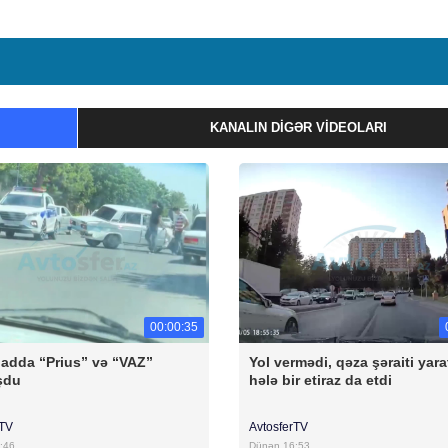
KANALIN DIGƏR VIDEOLARI
00:00:35
badda “Prius” və “VAZ”
Yol vermədi, qəza şəraiti yara
şdu
hələ bir etiraz da etdi
rTV
AvtosferTV
:46
Dünən 16:53