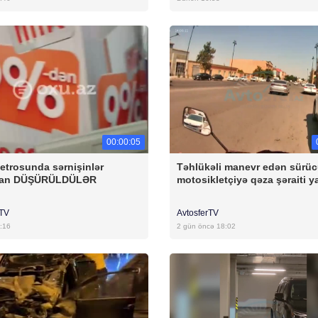
00:00:05
etrosunda sərnişinlər
Təhlükəli manevr edən sürü
dan DÜŞÜRÜLDÜLƏR
motosikletçiyə qəza şəraiti y
rTV
AvtosferTV
:16
2 gün öncə 18:02