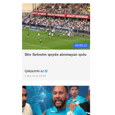
00:00:12
Stiv Solvetin qeydə alınmayan qolu
Qafqazinfo.az
2 gün öncə 23:06