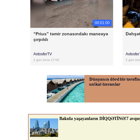
00:01:00
“Prius” təmir zonasındakı maneəyə
Dəhşət
çırpıldı
AvtosferTV
Avtosfe
2 gün öncə 17:02
2 gün ön