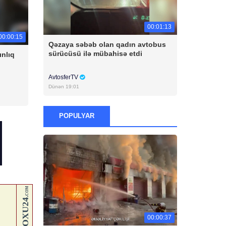
00:01:13
00:00:15
Qəzaya səbəb olan qadın avtobus
sürücüsü ilə mübahisə etdi
ınlıq
AvtosferTV
Dünən 19:01
POPULYAR
00:00:37