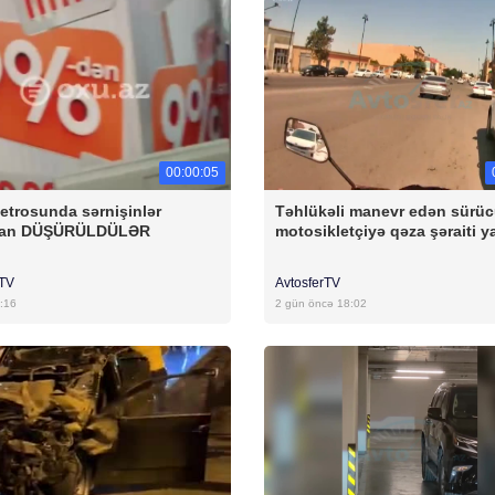
00:00:05
etrosunda sərnişinlər
Təhlükəli manevr edən sürü
dan DÜŞÜRÜLDÜLƏR
motosikletçiyə qəza şəraiti y
rTV
AvtosferTV
:16
2 gün öncə 18:02