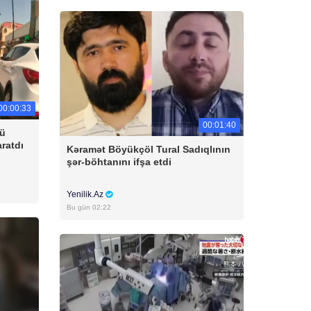
00:00:33
00:01:40
cü
aratdı
Kəramət Böyükçöl Tural Sadıqlının
şər-böhtanını ifşa etdi
Yenilik.Az
Bu gün 02:22