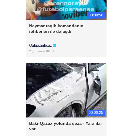
00:00:56
Neymar rəqib komandanın
rəhbərləri ilə dalaşdı
Qafqazinfo.az
2 gün öncə 09:51
00:00:25
Bakı-Qazax yolunda qəza - Yaralılar
var