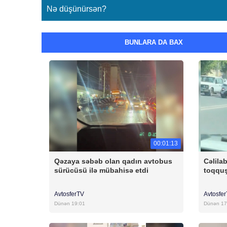
Nə düşünürsən?
BUNLARA DA BAX
00:01:13
Qəzaya səbəb olan qadın avtobus
Cəlila
sürücüsü ilə mübahisə etdi
toqqu
AvtosferTV
Avtosfe
Dünən 19:01
Dünən 17