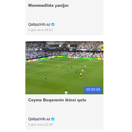
Məmmədlidə yanğın
Qafqazinfo.az
2 gün öncə 09:01
00:00:08
Ceyms Boqerenin ikinci qolu
Qafqazinfo.az
2 gün öncə 22:58