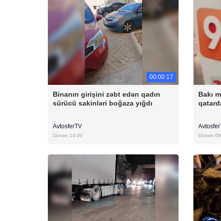
00:00:17
Binanın girişini zəbt edən qadın
Bakı m
sürücü sakinləri boğaza yığdı
qatar
AvtosferTV
Avtosfe
Dünən 14:00
Dünən 09