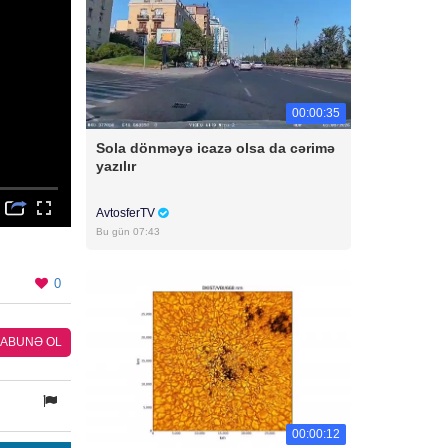
00:00:35
Sola dönməyə icazə olsa da cərimə
yazılır
AvtosferTV
Bu gün 07:43
0
ABUNƏ OL
00:00:12