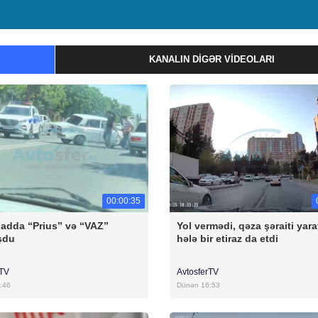
KANALIN DIGƏR VIDEOLARI
00:00:35
badda “Prius” və “VAZ”
Yol vermədi, qəza şəraiti yara
şdu
hələ bir etiraz da etdi
rTV
AvtosferTV
:46
Dünən 16:53