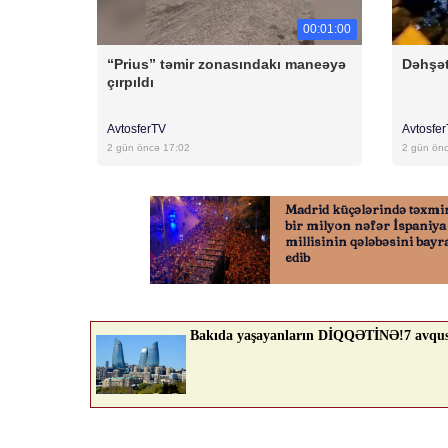
00:01:00
“Prius” təmir zonasındakı maneəyə
Dəhşət
çırpıldı
AvtosferTV
Avtosfe
2 gün öncə 17:02
2 gün ön