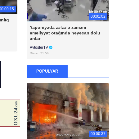
00:00:15
00:01:02
ınlıq
Yaponiyada zəlzələ zamanı
əməliyyat otağında həyəcan dolu
anlar
AvtosferTV
Dünən 21:56
POPULYAR
00:00:37