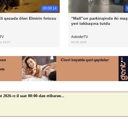
00:00:14
li qəzada ölən Elmirin fotosu
“Mall”un parkinqində iki maş
yeri təkbaşına tutdu
rTV
AvtosferTV
cə 10:27
04.08.2026