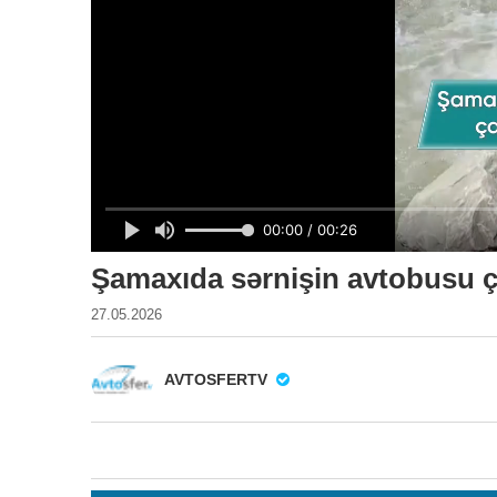
Şamaxıda sərnişin avtobusu ç
27.05.2026
AVTOSFERTV