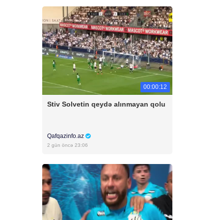
00:00:12
Stiv Solvetin qeydə alınmayan qolu
Qafqazinfo.az
2 gün öncə 23:06