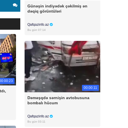
Günəşin indiyədək çəkilmiş ən
dəqiq görüntüləri
Qafqazinfo.az
Bu gün 07:14
00:00:23
00:00:11
tdı,
Dəməşqdə sərnişin avtobusuna
bombalı hücum
Qafqazinfo.az
Bu gün 03:11