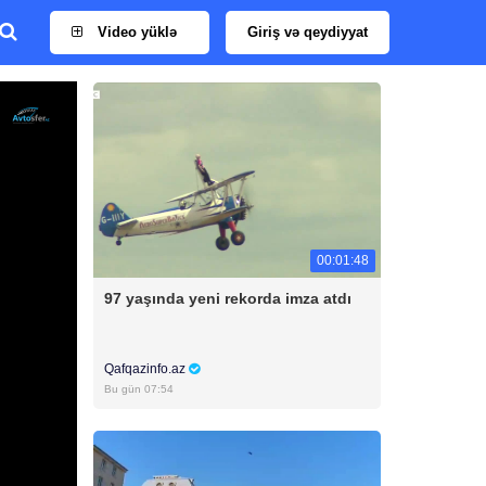
Video yüklə
Giriş və qeydiyyat
00:01:48
97 yaşında yeni rekorda imza atdı
Qafqazinfo.az
Bu gün 07:54