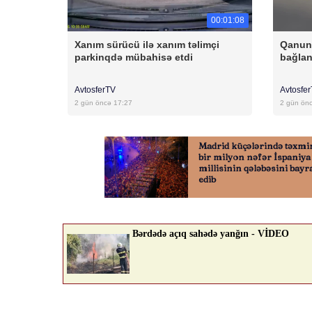
00:01:08
Xanım sürücü ilə xanım təlimçi
Qanuni
parkinqdə mübahisə etdi
bağlan
AvtosferTV
Avtosfe
2 gün öncə 17:27
2 gün ön