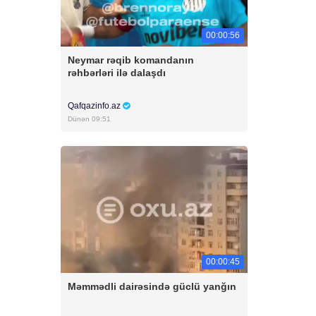
00:00:56
Neymar rəqib komandanın
rəhbərləri ilə dalaşdı
Qafqazinfo.az
Dünən 09:51
00:00:45
Məmmədli dairəsində güclü yanğın