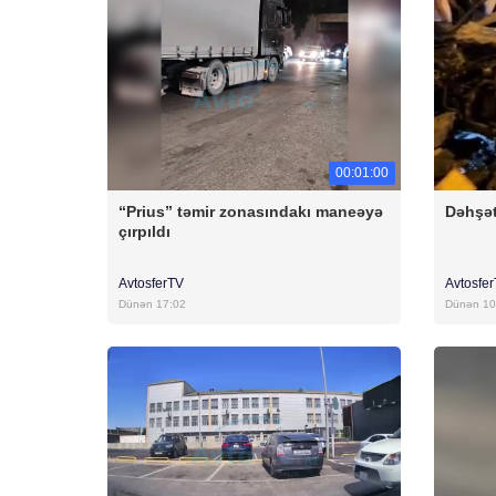
00:01:00
“Prius” təmir zonasındakı maneəyə
Dəhşət
çırpıldı
AvtosferTV
Avtosfe
Dünən 17:02
Dünən 10