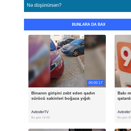
Nə düşünürsən?
BUNLARA DA BAX
00:00:17
Binanın girişini zəbt edən qadın
Bakı m
sürücü sakinləri boğaza yığdı
qatar
AvtosferTV
Avtosfe
Bu gün 14:00
Bu gün 0