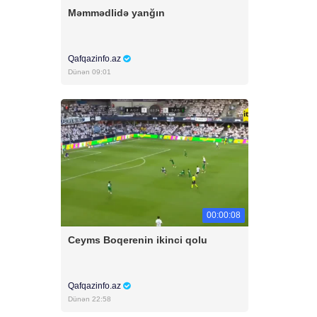
Məmmədlidə yanğın
Qafqazinfo.az
Dünən 09:01
00:00:08
Ceyms Boqerenin ikinci qolu
Qafqazinfo.az
Dünən 22:58