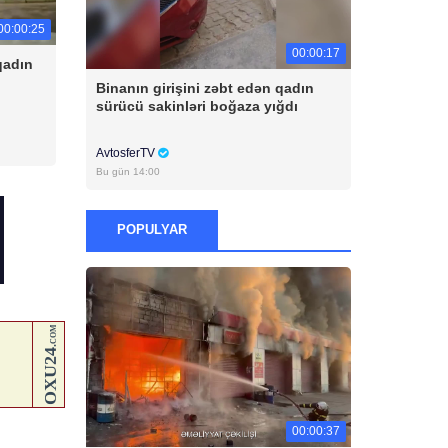
00:00:25
00:00:17
qadın
Binanın girişini zəbt edən qadın
sürücü sakinləri boğaza yığdı
AvtosferTV
Bu gün 14:00
POPULYAR
00:00:37