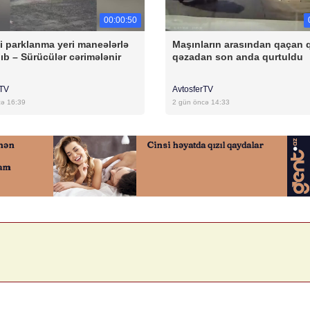
00:00:50
 parklanma yeri maneələrlə
Maşınların arasından qaçan 
ıb – Sürücülər cərimələnir
qəzadan son anda qurtuldu
rTV
AvtosferTV
cə 16:39
2 gün öncə 14:33