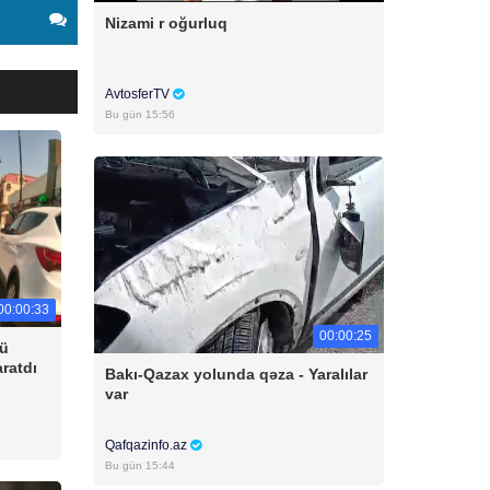
Nizami r oğurluq
AvtosferTV
Bu gün 15:56
00:00:33
00:00:25
cü
aratdı
Bakı-Qazax yolunda qəza - Yaralılar
var
Qafqazinfo.az
Bu gün 15:44