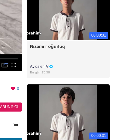
00:00:31
Nizami r oğurluq
AvtosferTV
Bu gün 15:58
0
ABUNƏ OL
00:00:31