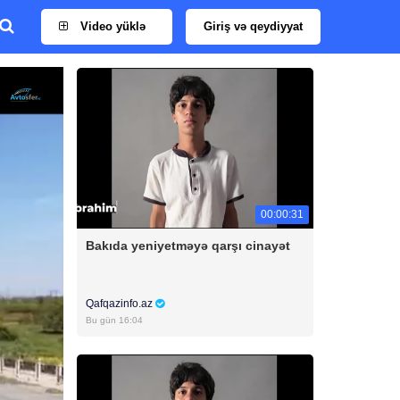
Video yüklə
Giriş və qeydiyyat
00:00:31
Bakıda yeniyetməyə qarşı cinayət
Qafqazinfo.az
Bu gün 16:04