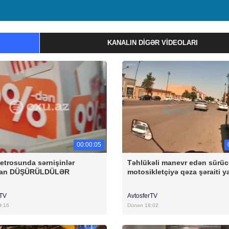
KANALIN DIGƏR VIDEOLARI
00:00:05
etrosunda sərnişinlər
Təhlükəli manevr edən sürü
dan DÜŞÜRÜLDÜLƏR
motosikletçiyə qəza şəraiti y
rTV
AvtosferTV
9:16
Dünən 18:02