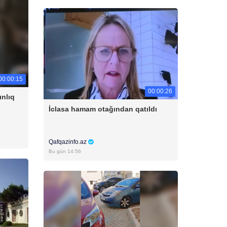
00:00:15
00:00:26
ınlıq
İclasa hamam otağından qatıldı
Qafqazinfo.az
Bu gün 14:56