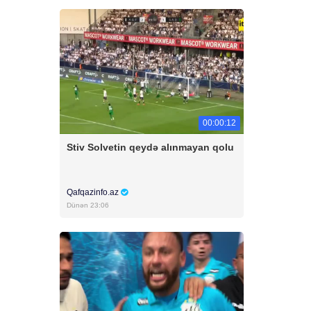
00:00:12
Stiv Solvetin qeydə alınmayan qolu
Qafqazinfo.az
Dünən 23:06