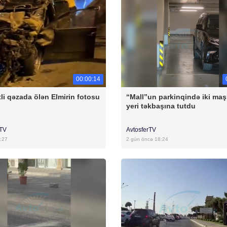
00:00:14
li qəzada ölən Elmirin fotosu
“Mall”un parkinqində iki maş
yeri təkbaşına tutdu
rTV
AvtosferTV
:27
2 gün öncə 18:24