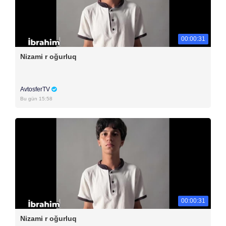
00:00:31
Nizami r oğurluq
AvtosferTV
Bu gün 15:58
00:00:31
Nizami r oğurluq