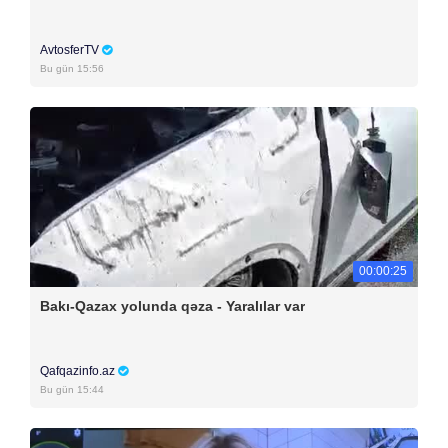
AvtosferTV
Bu gün 15:56
00:00:25
Bakı-Qazax yolunda qəza - Yaralılar var
Qafqazinfo.az
Bu gün 15:44