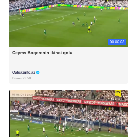
00:00:08
Ceyms Boqerenin ikinci qolu
Qafqazinfo.az
Dünən 22:58