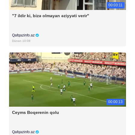
00:03:11
"7 ildir ki, bizə olmayan əziyyəti verir"
Qafqazinfo.az
Dünən 10:08
00:00:13
Ceyms Boqerenin qolu
Qafqazinfo.az