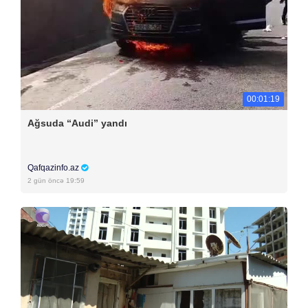
00:01:19
Ağsuda “Audi” yandı
Qafqazinfo.az
2 gün öncə 19:59