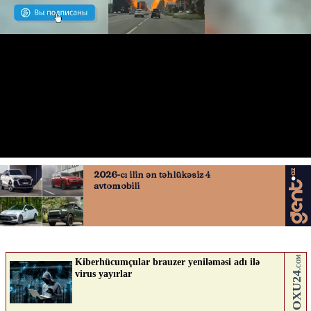
Qazdaşıyan sistern belə partladı
17.05.2026
0
AVTOSFERTV
ABUNƏ OL
Nə düşünürsən?