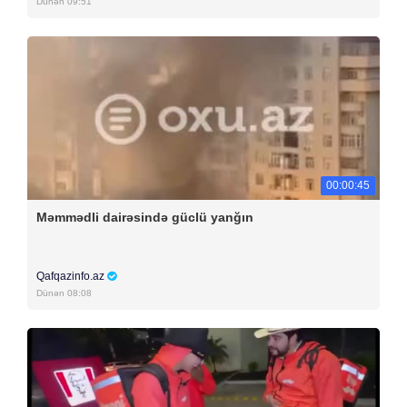
Dünən 09:51
00:00:45
Məmmədli dairəsində güclü yanğın
Qafqazinfo.az
Dünən 08:08