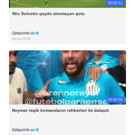
00:00:12
Stiv Solvetin qeydə alınmayan qolu
Qafqazinfo.az
Dünən 23:06
00:00:56
Neymar rəqib komandanın rəhbərləri ilə dalaşdı
Qafqazinfo.az