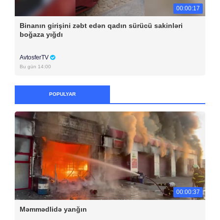
00:00:17
Binanın girişini zəbt edən qadın sürücü sakinləri
boğaza yığdı
AvtosferTV
Bu gün 14:00
POPULYAR
00:00:37
Məmmədlidə yanğın