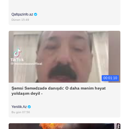
Qafqazinfo.az
Dünən 15:49
00:01:10
Şəmsi Səmədzadə danışdı: O daha mənim həyat
yoldaşım deyil -
Yenilik.Az
Bu gün 07:56