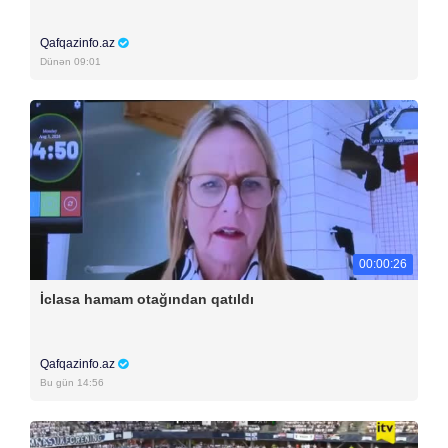
Qafqazinfo.az
Dünən 09:01
00:00:26
İclasa hamam otağından qatıldı
Qafqazinfo.az
Bu gün 14:56