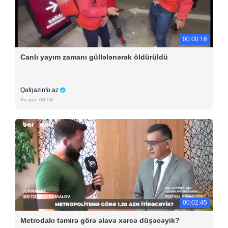
00:00:16
Canlı yayım zamanı güllələnərək öldürüldü
Qafqazinfo.az
Bu gün 08:04
00:02:45
Metrodakı təmirə görə əlavə xərcə düşəcəyik?