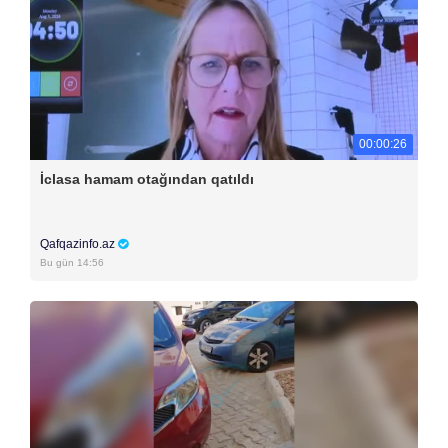
00:00:26
İclasa hamam otağından qatıldı
Qafqazinfo.az
Bu gün 14:56