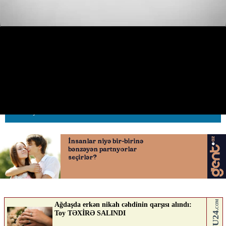
Piyada keçidi ola-ola yolu
maşınların arasından keçdilər
03.06.2026
0
AVTOSFERTV
ABUNƏ OL
Nə düşünürsən?