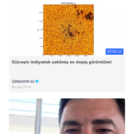
00:00:12
Günəşin indiyədək çəkilmiş ən dəqiq görüntüləri
Qafqazinfo.az
Bu gün 07:14