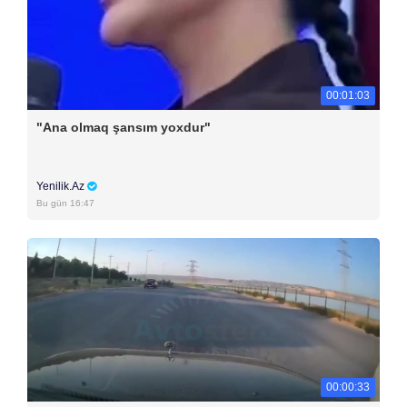
00:01:03
"Ana olmaq şansım yoxdur"
Yenilik.Az
Bu gün 16:47
00:00:33