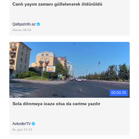
Canlı yayım zamanı güllələnərək öldürüldü
Qafqazinfo.az
Dünən 08:04
00:00:35
Sola dönməyə icazə olsa da cərimə yazılır
AvtosferTV
Bu gün 07:43