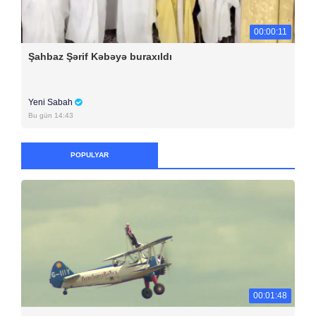
00:00:11
Şahbaz Şərif Kəbəyə buraxıldı
Yeni Sabah
Bu gün 14:43
POPULYAR
00:01:48