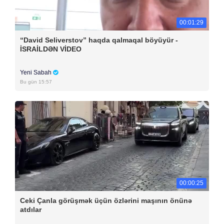
00:01:29
“David Seliverstov” haqda qalmaqal böyüyür -
İSRAİLDƏN VİDEO
Yeni Sabah
Bu gün 15:57
00:00:25
Ceki Çanla görüşmək üçün özlərini maşının önünə
atdılar