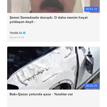
00:01:10
Şəmsi Səmədzadə danışdı: O daha mənim həyat
yoldaşım deyil -
Yenilik.Az
Dünən 07:56
00:00:25
Bakı-Qazax yolunda qəza - Yaralılar var