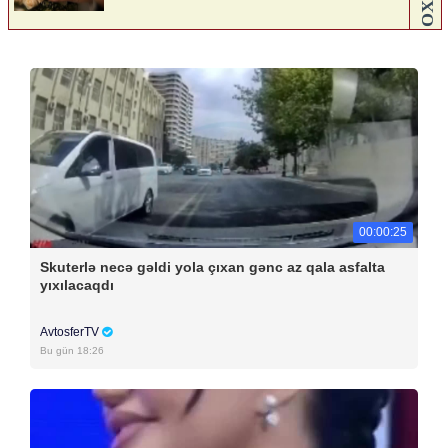
00:00:25
Skuterlə necə gəldi yola çıxan gənc az qala asfalta
yıxılacaqdı
AvtosferTV
Bu gün 18:26