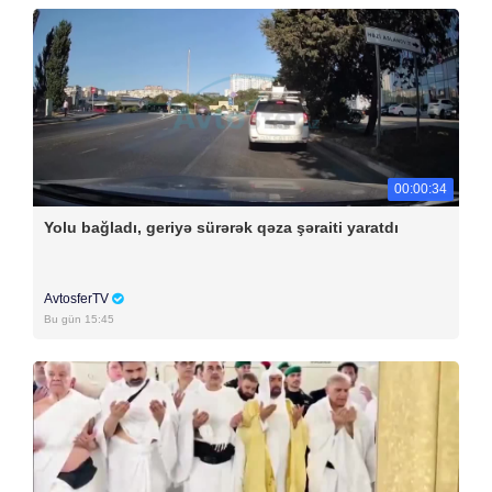
00:00:34
Yolu bağladı, geriyə sürərək qəza şəraiti yaratdı
AvtosferTV
Bu gün 15:45