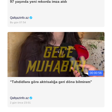
97 yaşında yeni rekorda imza atdı
Qafqazinfo.az
Bu gün 07:54
00:00:56
“Təhdidlərə görə aktrisalığa geri dönə bilmirəm”
Qafqazinfo.az
2 gün öncə 23:01