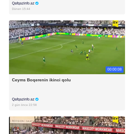
Qafqazinfo.az
Dünən 15:44
00:00:08
Ceyms Boqerenin ikinci qolu
Qafqazinfo.az
2 gün öncə 22:58