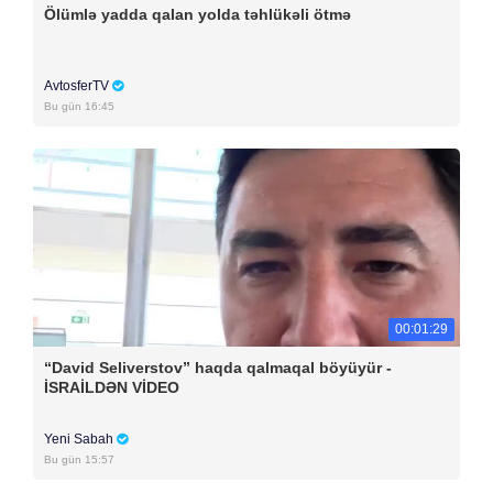
Ölümlə yadda qalan yolda təhlükəli ötmə
AvtosferTV
Bu gün 16:45
00:01:29
“David Seliverstov” haqda qalmaqal böyüyür -
İSRAİLDƏN VİDEO
Yeni Sabah
Bu gün 15:57