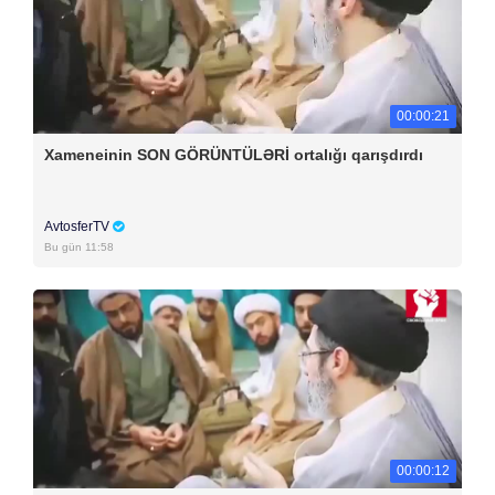
00:00:21
Xameneinin SON GÖRÜNTÜLƏRİ ortalığı qarışdırdı
AvtosferTV
Bu gün 11:58
00:00:12