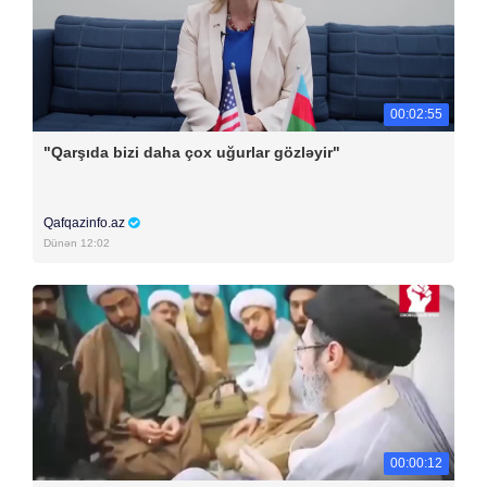
00:02:55
"Qarşıda bizi daha çox uğurlar gözləyir"
Qafqazinfo.az
Dünən 12:02
00:00:12