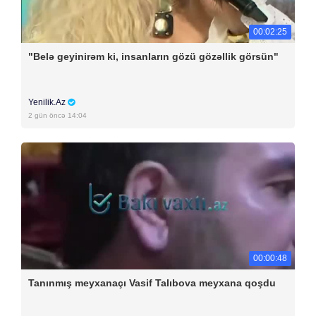
00:02:25
"Belə geyinirəm ki, insanların gözü gözəllik görsün"
Yenilik.Az
2 gün öncə 14:04
00:00:48
Tanınmış meyxanaçı Vasif Talıbova meyxana qoşdu