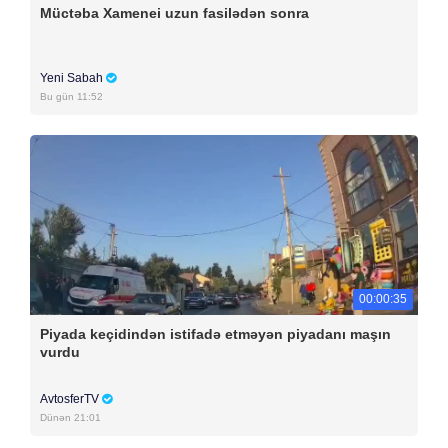
Müctəba Xamenei uzun fasilədən sonra
Yeni Sabah
Bu gün 11:52
00:00:35
Piyada keçidindən istifadə etməyən piyadanı maşın
vurdu
AvtosferTV
Dünən 21:01