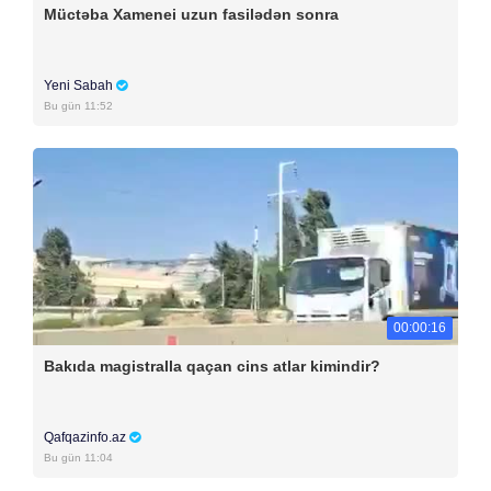
Müctəba Xamenei uzun fasilədən sonra
Yeni Sabah
Bu gün 11:52
00:00:16
Bakıda magistralla qaçan cins atlar kimindir?
Qafqazinfo.az
Bu gün 11:04