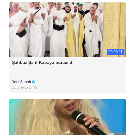
00:00:11
Şahbaz Şərif Kəbəyə buraxıldı
Yeni Sabah
2 gün öncə 14:43