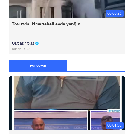
00:00:21
Tovuzda ikimərtəbəli evdə yanğın
Qafqazinfo.az
Dünən 15:22
POPULYAR
00:01:51