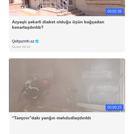
00:02:38
Azyaşlı şəkərli diabet olduğu üçün bağçadan
kənarlaşdırılıb?
Qafqazinfo.az
Dünən 09:43
00:00:25
“Tarqovı”dakı yanğın məhdudlaşdırıldı