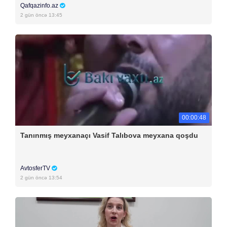
Qafqazinfo.az
2 gün öncə 13:45
00:00:48
Tanınmış meyxanaçı Vasif Talıbova meyxana qoşdu
AvtosferTV
2 gün öncə 13:54