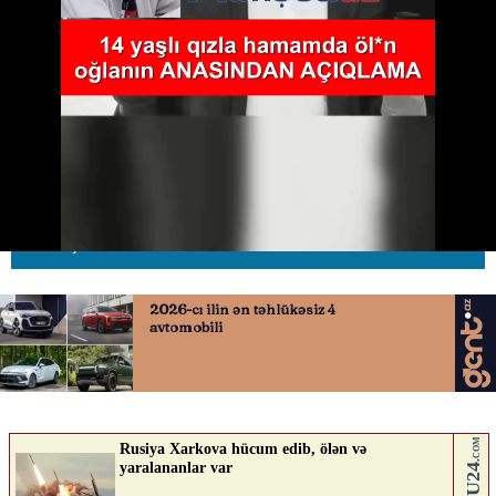
14 yaşlı qızla hamamda ölən
oğlanın anasından AÇIQLAMA
30.04.2026
0
AVTOSFERTV
ABUNƏ OL
Nə düşünürsən?