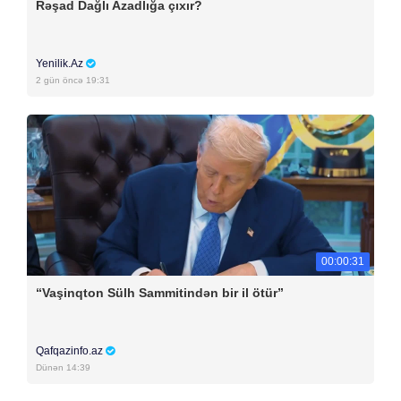
Rəşad Dağlı Azadlığa çıxır?
Yenilik.Az
2 gün öncə 19:31
00:00:31
“Vaşinqton Sülh Sammitindən bir il ötür”
Qafqazinfo.az
Dünən 14:39