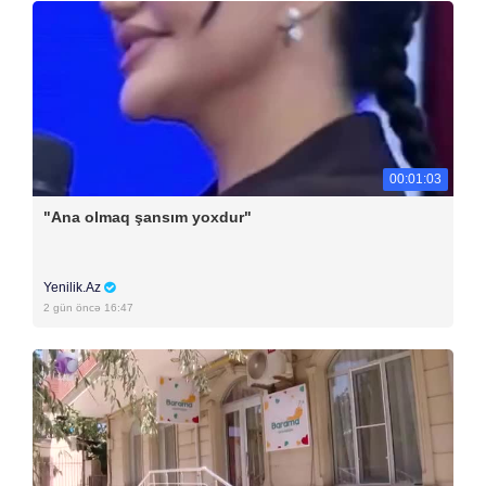
00:01:03
"Ana olmaq şansım yoxdur"
Yenilik.Az
2 gün öncə 16:47