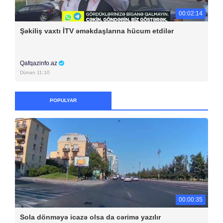
00:02:14
Şəkiliş vaxtı İTV əməkdaşlarına hücum etdilər
Qafqazinfo.az
Dünən 11:10
POPULYAR
00:00:35
Sola dönməyə icazə olsa da cərimə yazılır