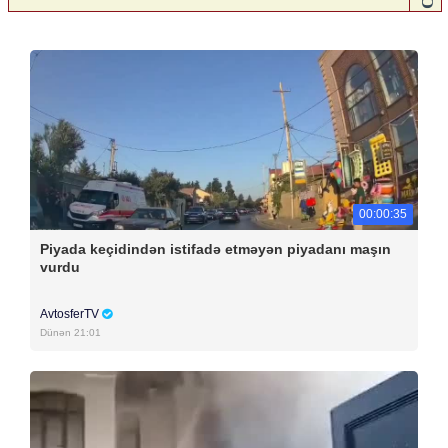
00:00:35
Piyada keçidindən istifadə etməyən piyadanı maşın
vurdu
AvtosferTV
Dünən 21:01