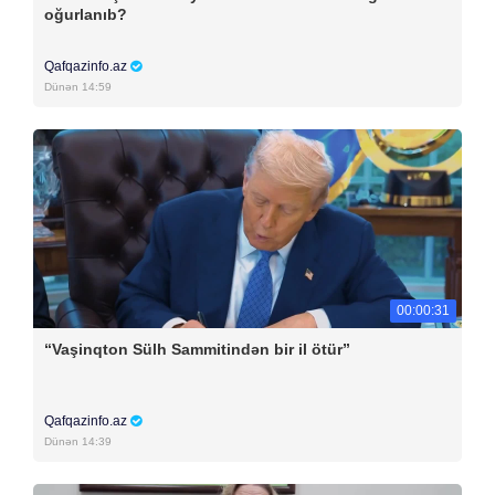
oğurlanıb?
Qafqazinfo.az
Dünən 14:59
00:00:31
“Vaşinqton Sülh Sammitindən bir il ötür”
Qafqazinfo.az
Dünən 14:39