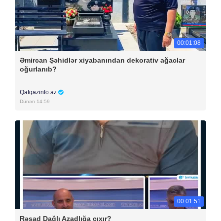
00:01:08
Əmircan Şəhidlər xiyabanından dekorativ ağaclar
oğurlanıb?
Qafqazinfo.az
Dünən 14:59
00:01:51
Rəşad Dağlı Azadlığa çıxır?