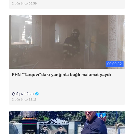
2 gün öncə 09:59
00:00:32
FHN "Tarqovı"dakı yanğınla bağlı məlumat yaydı
Qafqazinfo.az
2 gün öncə 12:11