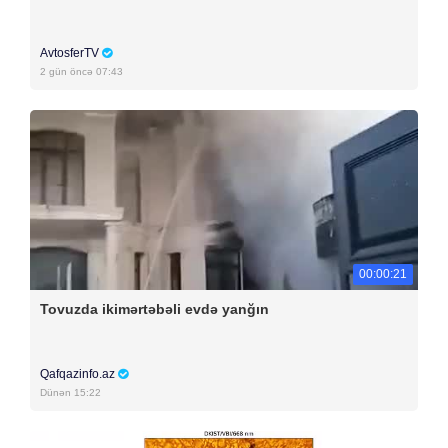
AvtosferTV
2 gün öncə 07:43
00:00:21
Tovuzda ikimərtəbəli evdə yanğın
Qafqazinfo.az
Dünən 15:22