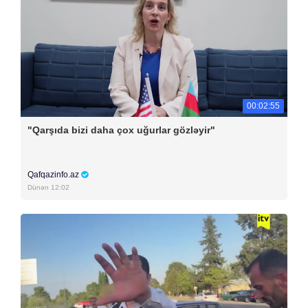
00:02:55
"Qarşıda bizi daha çox uğurlar gözləyir"
Qafqazinfo.az
Dünən 12:02