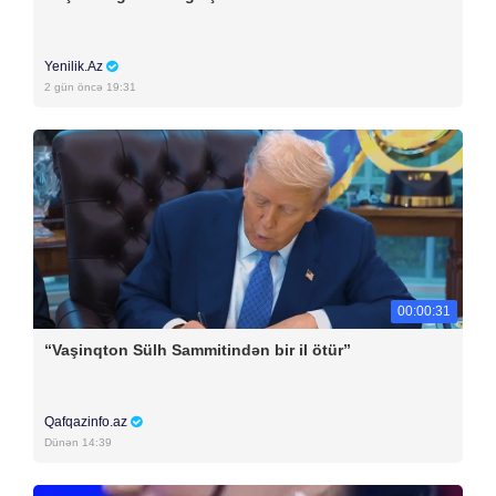
Yenilik.Az
2 gün öncə 19:31
00:00:31
“Vaşinqton Sülh Sammitindən bir il ötür”
Qafqazinfo.az
Dünən 14:39