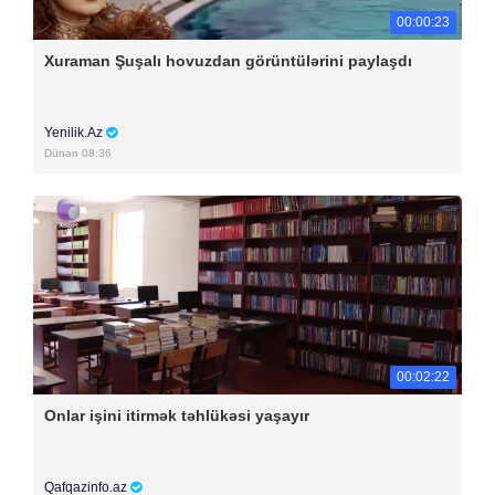
00:00:23
Xuraman Şuşalı hovuzdan görüntülərini paylaşdı
Yenilik.Az
Dünən 08:36
00:02:22
Onlar işini itirmək təhlükəsi yaşayır
Qafqazinfo.az