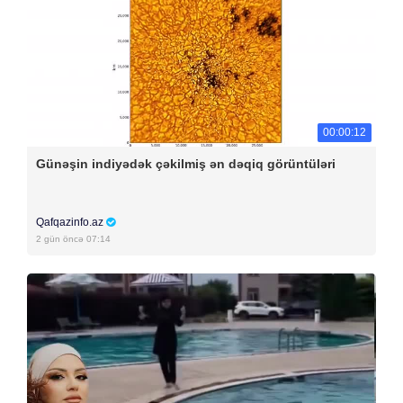
00:00:12
Günəşin indiyədək çəkilmiş ən dəqiq görüntüləri
Qafqazinfo.az
2 gün öncə 07:14