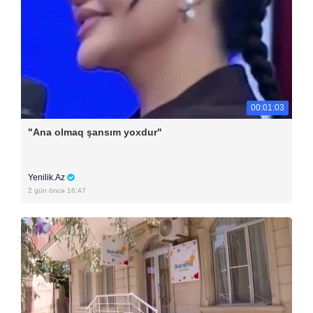
00:01:03
"Ana olmaq şansım yoxdur"
Yenilik.Az
2 gün öncə 16:47