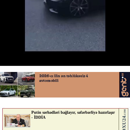
Səidə Bəkirqızı qəzaya düşdü
13.05.2026
0
YENILIK.AZ
ABUNƏ OL
Nə düşünürsən?