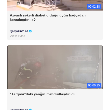
00:02:38
Azyaşlı şəkərli diabet olduğu üçün bağçadan
kənarlaşdırılıb?
Qafqazinfo.az
Dünən 09:43
00:00:25
“Tarqovı”dakı yanğın məhdudlaşdırıldı