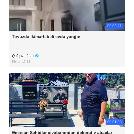
00:00:21
Tovuzda ikimərtəbəli evdə yanğın
Qafqazinfo.az
Dünən 15:22
00:01:08
Əmircan Şəhidlər xiyabanından dekorativ ağaclar