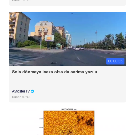
Dünən 12:18
00:00:35
Sola dönməyə icazə olsa da cərimə yazılır
AvtosferTV
Dünən 07:43