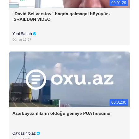
00:01:29
“David Seliverstov” haqda qalmaqal böyüyür -
İSRAİLDƏN VİDEO
Yeni Sabah
Dünən 15:57
00:01:30
Azərbaycanlıların olduğu gəmiyə PUA hücumu
Qafqazinfo.az