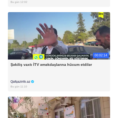
Bu gün 12:02
00:02:14
Şəkiliş vaxtı İTV əməkdaşlarına hücum etdilər
Qafqazinfo.az
Bu gün 11:10