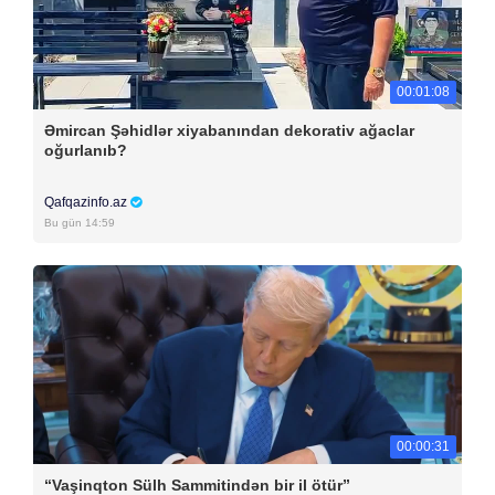
00:01:08
Əmircan Şəhidlər xiyabanından dekorativ ağaclar
oğurlanıb?
Qafqazinfo.az
Bu gün 14:59
00:00:31
“Vaşinqton Sülh Sammitindən bir il ötür”