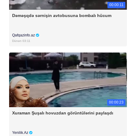
00:00:11
Dəməşqdə sərnişin avtobusuna bombalı hücum
Qafqazinfo.az
Dünən 03:11
00:00:23
Xuraman Şuşalı hovuzdan görüntülərini paylaşdı
Yenilik.Az