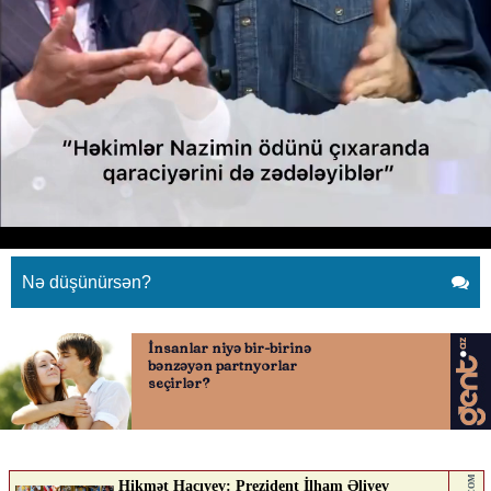
“Həkimlər Nazimin ödünü
çıxaranda qaraciyərini də
zədələyiblər”
13.05.2026
0
YENILIK.AZ
ABUNƏ OL
Nə düşünürsən?