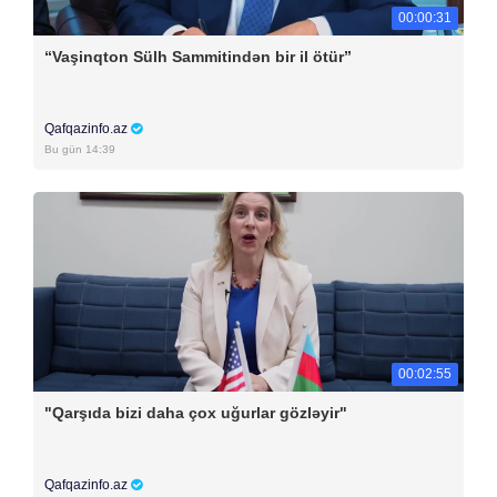
00:00:31
“Vaşinqton Sülh Sammitindən bir il ötür”
Qafqazinfo.az
Bu gün 14:39
00:02:55
"Qarşıda bizi daha çox uğurlar gözləyir"
Qafqazinfo.az