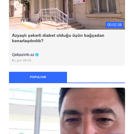
00:02:38
Azyaşlı şəkərli diabet olduğu üçün bağçadan
kənarlaşdırılıb?
Qafqazinfo.az
Bu gün 09:43
POPULYAR