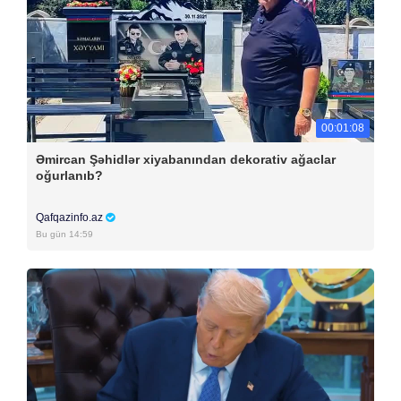
00:01:08
Əmircan Şəhidlər xiyabanından dekorativ ağaclar
oğurlanıb?
Qafqazinfo.az
Bu gün 14:59