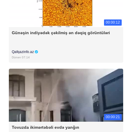
00:00:12
Günəşin indiyədək çəkilmiş ən dəqiq görüntüləri
Qafqazinfo.az
Dünən 07:14
00:00:21
Tovuzda ikimərtəbəli evdə yanğın