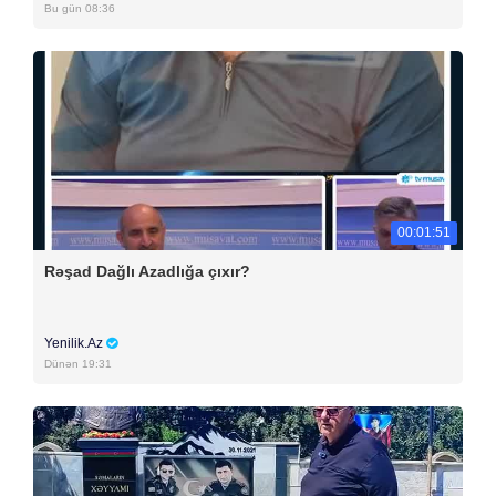
Bu gün 08:36
00:01:51
Rəşad Dağlı Azadlığa çıxır?
Yenilik.Az
Dünən 19:31