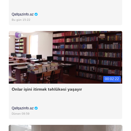
Qafqazinfo.az
Bu gün 15:22
00:02:22
Onlar işini itirmək təhlükəsi yaşayır
Qafqazinfo.az
Dünən 09:59