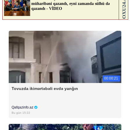
00:00:21
Tovuzda ikimərtəbəli evdə yanğın
Qafqazinfo.az
Bu gün 15:22