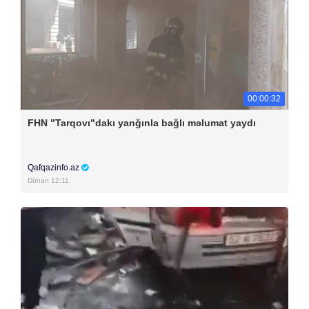
00:00:32
FHN "Tarqovı"dakı yanğınla bağlı məlumat yaydı
Qafqazinfo.az
Dünən 12:11