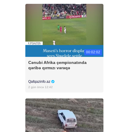
00:02:02
Cənubi Afrika çempionatında
qəribə qırmızı vərəqə
Qafqazinfo.az
2 gün öncə 12:42