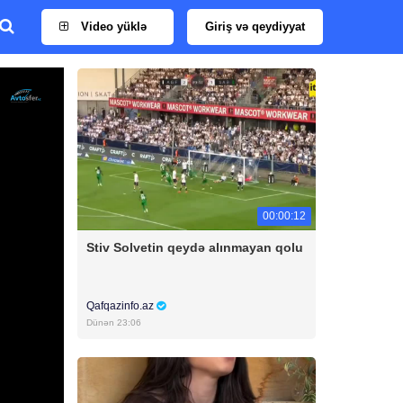
Video yüklə
Giriş və qeydiyyat
00:00:12
Stiv Solvetin qeydə alınmayan qolu
Qafqazinfo.az
Dünən 23:06