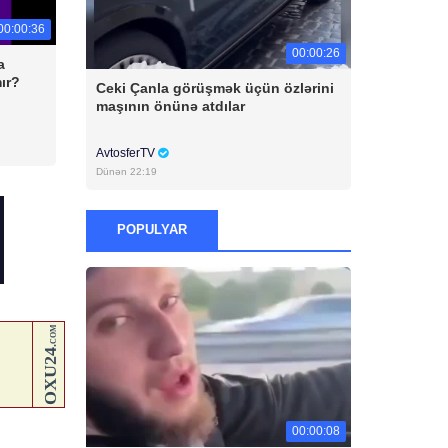
00:00:36
00:00:26
a
ır?
Ceki Çanla görüşmək üçün özlərini
maşının önünə atdılar
AvtosferTV
Dünən 22:19
POPULYAR
00:00:08