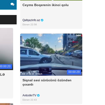
Ceyms Boqerenin ikinci qolu
Qafqazinfo.az
Dünən 22:58
00:00:20
00:00:29
ELƏ
Siqnal səsi sürücünü özündən
çıxardı
AvtosferTV
Dünən 22:43