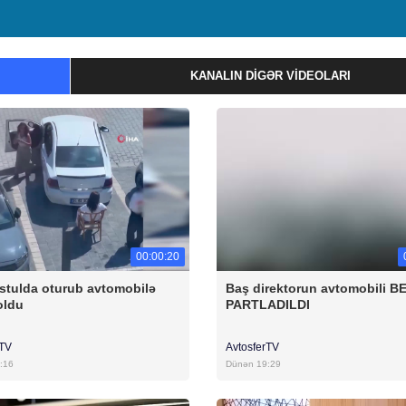
KANALIN DIGƏR VIDEOLARI
00:00:20
stulda oturub avtomobilə
Baş direktorun avtomobili B
oldu
PARTLADILDI
rTV
AvtosferTV
:16
Dünən 19:29