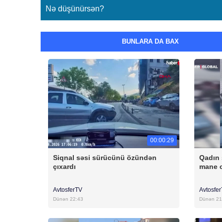
Nə düşünürsən?
BUNLARA DA BAX
00:00:29
Siqnal səsi sürücünü özündən
Qadın 
çıxardı
mane 
AvtosferTV
Avtosfe
Dünən 22:43
Dünən 21