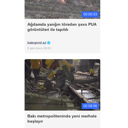
00:00:33
Ağdamda yanğın törədən şəxs PUA
görüntüləri ilə tapıldı
bakupost.az
2 gün öncə 10:01
00:08:06
Bakı metropolitenində yeni mərhələ
başlayır