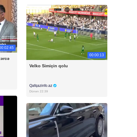
00:02:45
00:00:13
xərcə
Velko Simiçin qolu
Qafqazinfo.az
Dünən 22:39