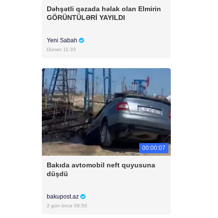
Dəhşətli qəzada həlak olan Elmirin
GÖRÜNTÜLƏRİ YAYILDI
Yeni Sabah
Dünən 11:33
00:00:07
Bakıda avtomobil neft quyusuna
düşdü
bakupost.az
2 gün öncə 09:50