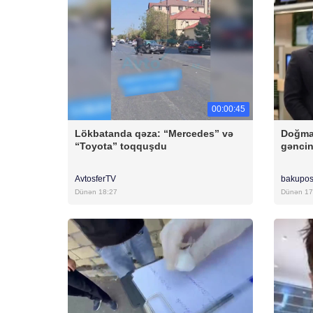
00:00:45
Lökbatanda qəza: “Mercedes” və
Doğma
“Toyota” toqquşdu
gəncin
AvtosferTV
bakupos
Dünən 18:27
Dünən 17