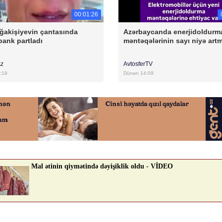
00:01:26
ğakişiyevin çantasında
Azərbaycanda enerjidoldurm
ank partladı
məntəqələrinin sayı niyə artm
Az
AvtosferTV
:19
Dünən 14:09