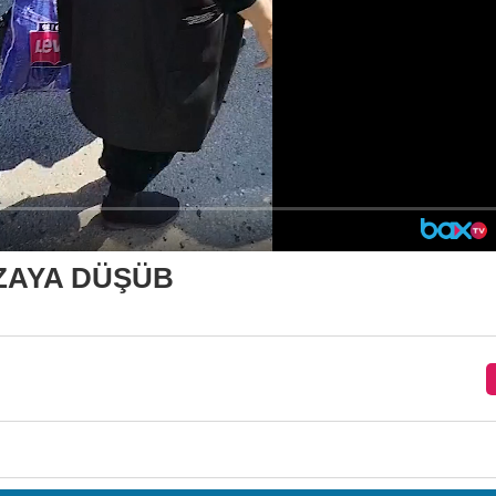
QƏZAYA DÜŞÜB