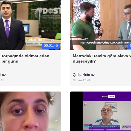
00:01:45
 torpağında xidmət edən
Metrodakı təmirə görə əlavə 
 bir günü
düşəcəyik?
t.az
Qafqazinfo.az
:11
Dünən 15:49