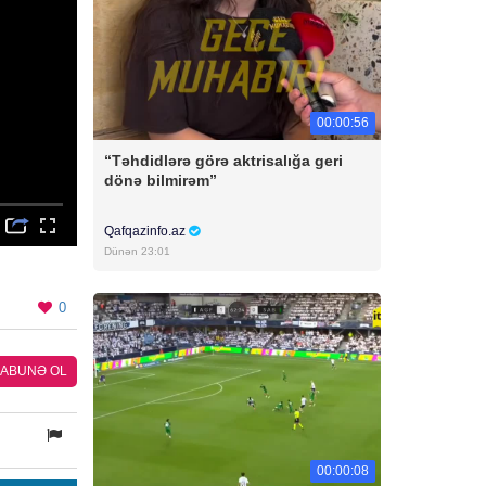
00:00:56
“Təhdidlərə görə aktrisalığa geri
dönə bilmirəm”
Qafqazinfo.az
Dünən 23:01
0
ABUNƏ OL
00:00:08