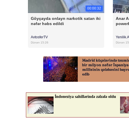
00:00:32
Göyçayda onlayn narkotik satan iki
Anar A
nəfər həbs edildi
powerb
AvtosferTV
Yenilik.
Dünən 15:26
Dünən 15