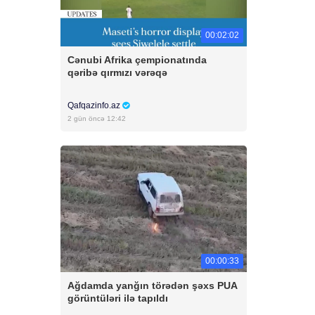
00:02:02
Cənubi Afrika çempionatında
qəribə qırmızı vərəqə
Qafqazinfo.az
2 gün öncə 12:42
00:00:33
Ağdamda yanğın törədən şəxs PUA
görüntüləri ilə tapıldı