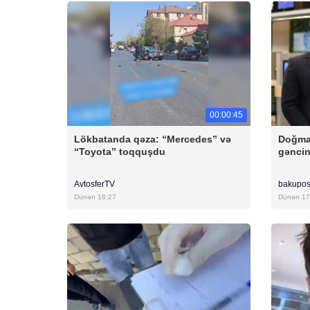
00:00:45
Lökbatanda qəza: “Mercedes” və
Doğma
“Toyota” toqquşdu
gəncin
AvtosferTV
bakupos
Dünən 18:27
Dünən 17