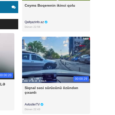
Ceyms Boqerenin ikinci qolu
Qafqazinfo.az
Dünən 22:58
00:00:20
00:00:29
ELƏ
Siqnal səsi sürücünü özündən
çıxardı
AvtosferTV
Dünən 22:43