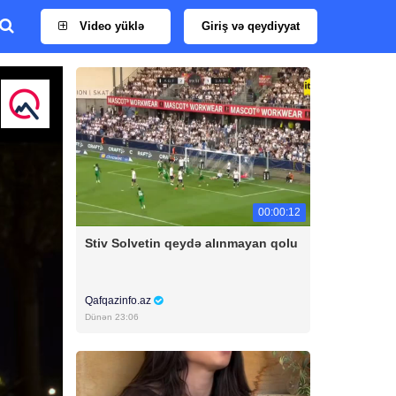
Video yüklə
Giriş və qeydiyyat
00:00:12
Stiv Solvetin qeydə alınmayan qolu
Qafqazinfo.az
Dünən 23:06