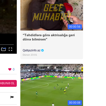
00:00:56
“Təhdidlərə görə aktrisalığa geri
dönə bilmirəm”
Qafqazinfo.az
Dünən 23:01
0
ABUNƏ OL
00:00:08