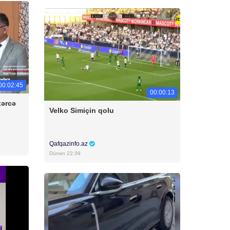
00:02:45
00:00:13
xərcə
Velko Simiçin qolu
Qafqazinfo.az
Dünən 22:39