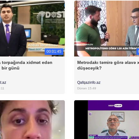
00:01:45
 torpağında xidmət edən
Metrodakı təmirə görə əlavə 
 bir günü
düşəcəyik?
t.az
Qafqazinfo.az
:11
Dünən 15:49