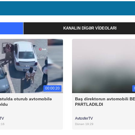
KANALIN DIGƏR VIDEOLARI
00:00:20
stulda oturub avtomobilə
Baş direktorun avtomobili B
oldu
PARTLADILDI
rTV
AvtosferTV
:16
Dünən 19:29