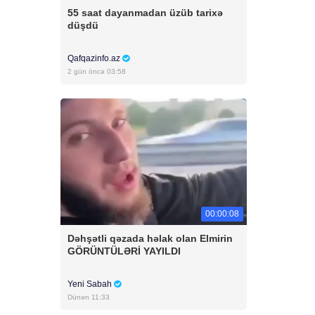
55 saat dayanmadan üzüb tarixə
düşdü
Qafqazinfo.az
2 gün öncə 03:58
00:00:08
Dəhşətli qəzada həlak olan Elmirin
GÖRÜNTÜLƏRİ YAYILDI
Yeni Sabah
Dünən 11:33