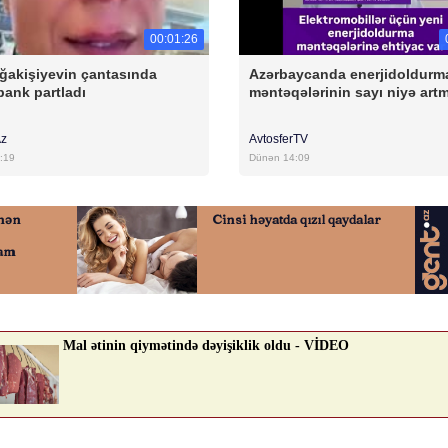
00:01:26
ğakişiyevin çantasında
Azərbaycanda enerjidoldurm
ank partladı
məntəqələrinin sayı niyə artm
Az
AvtosferTV
:19
Dünən 14:09