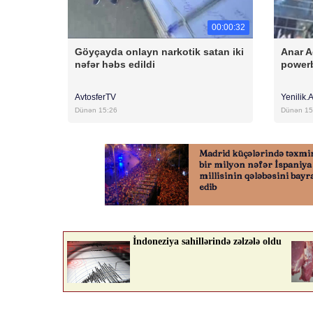
00:00:32
Göyçayda onlayn narkotik satan iki
Anar A
nəfər həbs edildi
powerb
AvtosferTV
Yenilik.
Dünən 15:26
Dünən 15