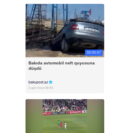
00:00:07
Bakıda avtomobil neft quyusuna
düşdü
bakupost.az
2 gün öncə 09:50