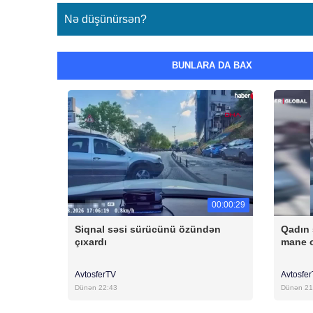
Nə düşünürsən?
BUNLARA DA BAX
00:00:29
Siqnal səsi sürücünü özündən
Qadın 
çıxardı
mane 
AvtosferTV
Avtosfe
Dünən 22:43
Dünən 21