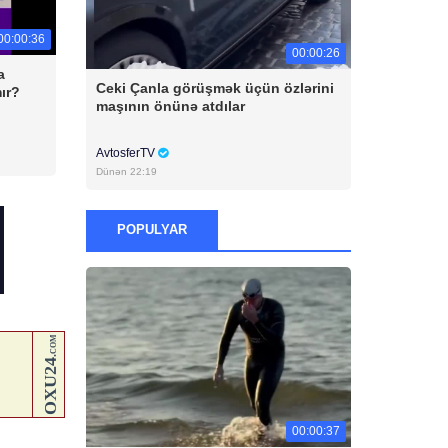
00:00:36
00:00:26
a
Ceki Çanla görüşmək üçün özlərini
ır?
maşının önünə atdılar
AvtosferTV
Dünən 22:19
POPULYAR
00:00:37