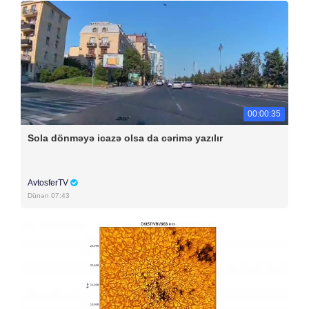
00:00:35
Sola dönməyə icazə olsa da cərimə yazılır
AvtosferTV
Dünən 07:43