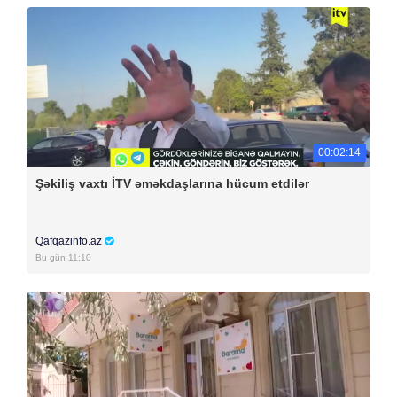
00:02:14
Şəkiliş vaxtı İTV əməkdaşlarına hücum etdilər
Qafqazinfo.az
Bu gün 11:10