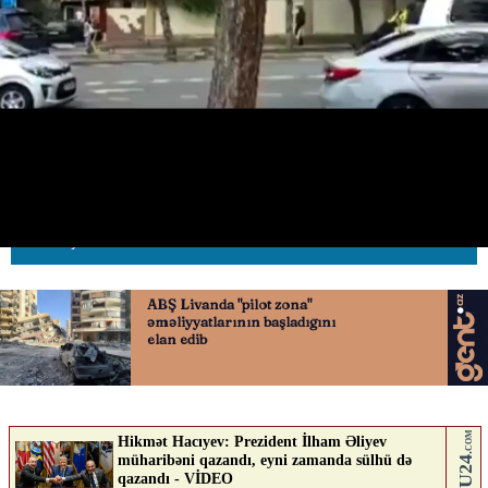
Qaçmağa çalışan sürücü yol
polisini kapotda sürüdü
24.05.2026
0
AVTOSFERTV
ABUNƏ OL
Nə düşünürsən?