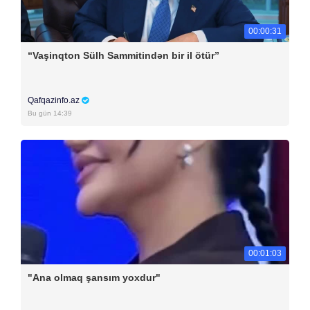
00:00:31
“Vaşinqton Sülh Sammitindən bir il ötür”
Qafqazinfo.az
Bu gün 14:39
00:01:03
"Ana olmaq şansım yoxdur"