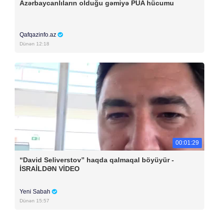
Azərbaycanlıların olduğu gəmiyə PUA hücumu
Qafqazinfo.az
Dünən 12:18
00:01:29
“David Seliverstov” haqda qalmaqal böyüyür -
İSRAİLDƏN VİDEO
Yeni Sabah
Dünən 15:57