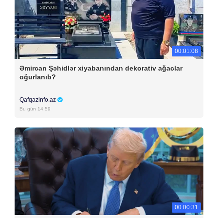
00:01:08
Əmircan Şəhidlər xiyabanından dekorativ ağaclar
oğurlanıb?
Qafqazinfo.az
Bu gün 14:59
00:00:31