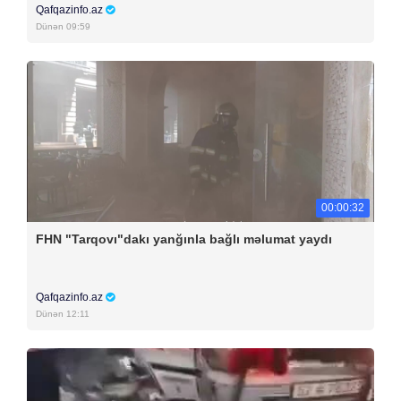
Qafqazinfo.az
Dünən 09:59
00:00:32
FHN "Tarqovı"dakı yanğınla bağlı məlumat yaydı
Qafqazinfo.az
Dünən 12:11