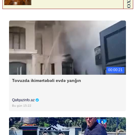
00:00:21
Tovuzda ikimərtəbəli evdə yanğın
Qafqazinfo.az
Bu gün 15:22