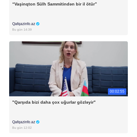
“Vaşinqton Sülh Sammitindən bir il ötür”
Qafqazinfo.az
Bu gün 14:39
00:02:55
"Qarşıda bizi daha çox uğurlar gözləyir"
Qafqazinfo.az
Bu gün 12:02