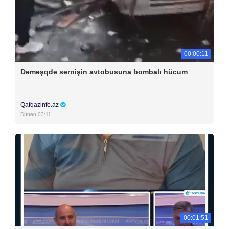
00:00:11
Dəməşqdə sərnişin avtobusuna bombalı hücum
Qafqazinfo.az
Dünən 03:11
00:01:51