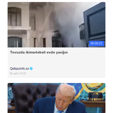
00:00:21
Tovuzda ikimərtəbəli evdə yanğın
Qafqazinfo.az
Bu gün 15:22