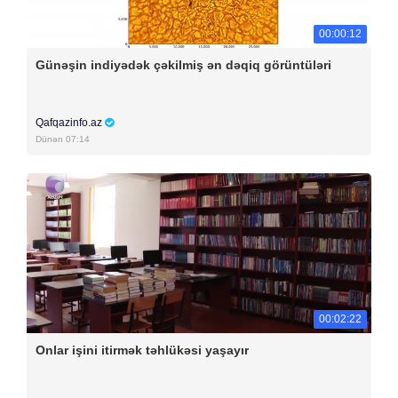
00:00:12
Günəşin indiyədək çəkilmiş ən dəqiq görüntüləri
Qafqazinfo.az
Dünən 07:14
00:02:22
Onlar işini itirmək təhlükəsi yaşayır