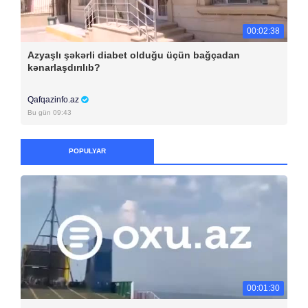
00:02:38
Azyaşlı şəkərli diabet olduğu üçün bağçadan
kənarlaşdırılıb?
Qafqazinfo.az
Bu gün 09:43
POPULYAR
00:01:30