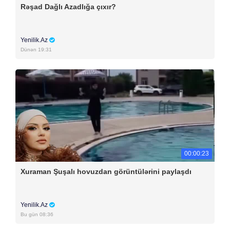
Rəşad Dağlı Azadlığa çıxır?
Yenilik.Az
Dünən 19:31
00:00:23
Xuraman Şuşalı hovuzdan görüntülərini paylaşdı
Yenilik.Az
Bu gün 08:36