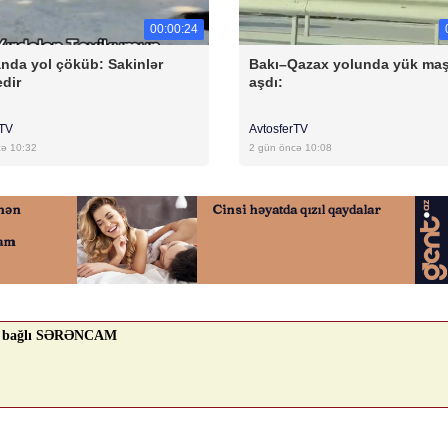
00:00:24
anda yol çöküb: Sakinlər
Bakı–Qazax yolunda yük maş
edir
aşdı:
rTV
AvtosferTV
cə 10:32
2 gün öncə 10:08