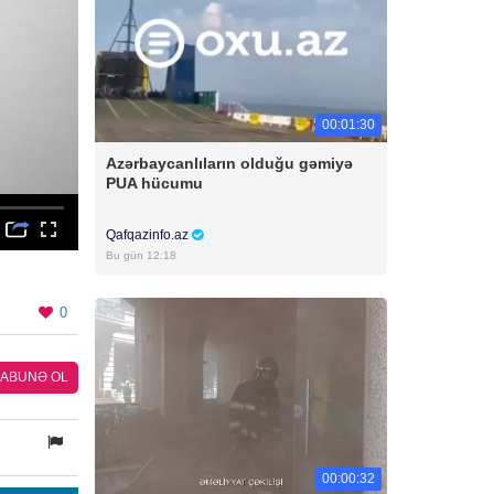
00:01:30
Azərbaycanlıların olduğu gəmiyə
PUA hücumu
Qafqazinfo.az
Bu gün 12:18
0
ABUNƏ OL
00:00:32