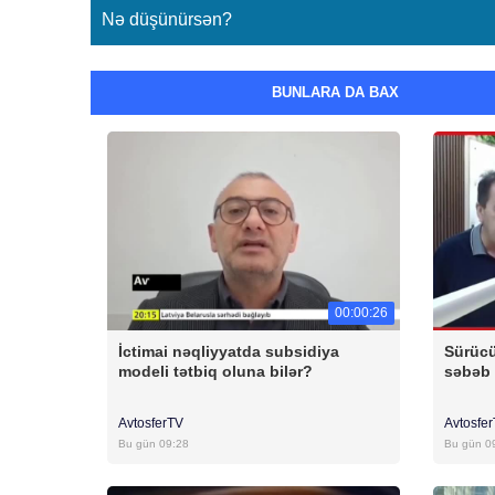
Nə düşünürsən?
BUNLARA DA BAX
00:00:26
İctimai nəqliyyatda subsidiya
Sürücü
modeli tətbiq oluna bilər?
səbəb 
AvtosferTV
Avtosfe
Bu gün 09:28
Bu gün 0