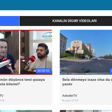
KANALIN DIGƏR VIDEOLARI
00:00:55
nün düşüncə tərzi qəzaya
Sola dönməyə icazə olsa da 
ola bilərmi?
yazılır
rTV
AvtosferTV
9:26
Bu gün 07:43