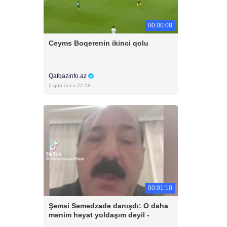
00:00:08
Ceyms Boqerenin ikinci qolu
Qafqazinfo.az
2 gün öncə 22:58
00:01:10
Şəmsi Səmədzadə danışdı: O daha
mənim həyat yoldaşım deyil -