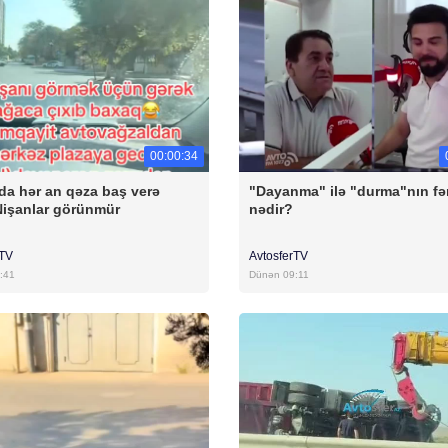
00:00:34
da hər an qəza baş verə
"Dayanma" ilə "durma"nın fə
 Nişanlar görünmür
nədir?
rTV
AvtosferTV
:41
Dünən 09:11