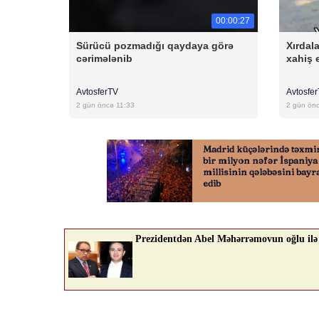
00:00:27
Sürücü pozmadığı qaydaya görə
Xırdal
cərimələnib
xahiş 
AvtosferTV
Avtosfe
2 gün öncə 11:33
2 gün ön