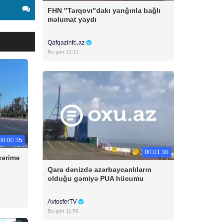
FHN "Tarqovı"dakı yanğınla bağlı
məlumat yaydı
Qafqazinfo.az
Bu gün 12:11
00:00:35
00:01:30
cərimə
Qara dənizdə azərbaycanlıların
olduğu gəmiyə PUA hücumu
AvtosferTV
Bu gün 11:59