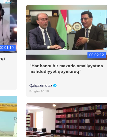
00:01:19
00:02:12
rqi
“Hər hansı bir məxaric əməliyyatına
məhdudiyyət qoymuruq”
Qafqazinfo.az
Bu gün 10:18