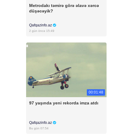
Metrodakı təmirə görə əlavə xərcə
düşəcəyik?
Qafqazinfo.az
2 gün öncə 15:49
00:01:48
97 yaşında yeni rekorda imza atdı
Qafqazinfo.az
Bu gün 07:54