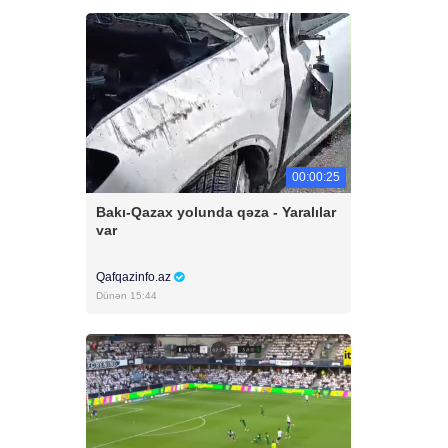
00:00:25
Bakı-Qazax yolunda qəza - Yaralılar
var
Qafqazinfo.az
Dünən 15:44