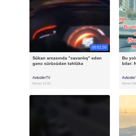
00:01:50
Sükan arxasında "cavanlıq" edən
Bu yol
gənc sürücüdən təhlükə
bilər:
AvtosferTV
Avtosfe
Dünən 12:01
Dünən 09