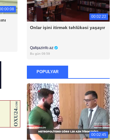
00:00:08
00:02:22
ını
Onlar işini itirmək təhlükəsi yaşayır
Qafqazinfo.az
Bu gün 09:59
POPULYAR
00:02:45