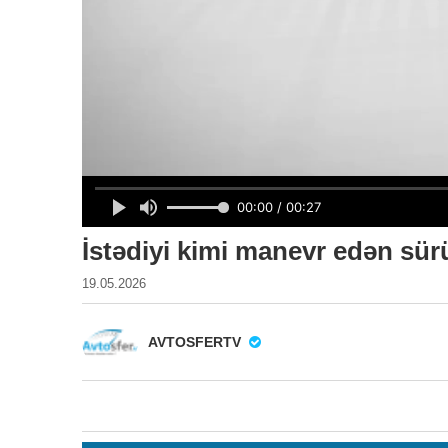
İstədiyi kimi manevr edən sür
19.05.2026
AVTOSFERTV