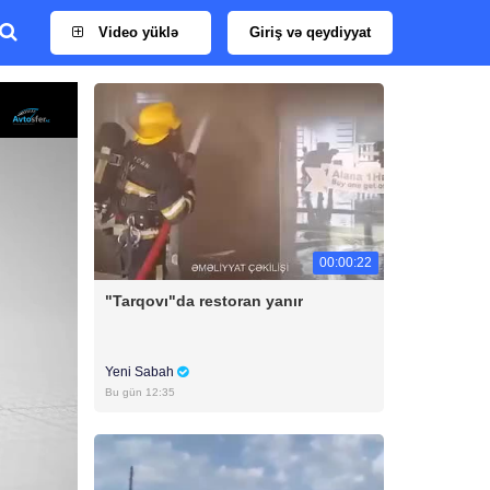
Video yüklə
Giriş və qeydiyyat
00:00:22
"Tarqovı"da restoran yanır
Yeni Sabah
Bu gün 12:35