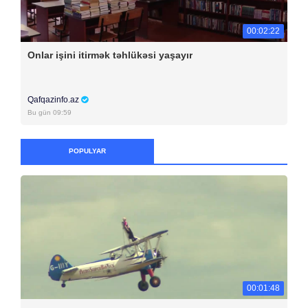
00:02:22
Onlar işini itirmək təhlükəsi yaşayır
Qafqazinfo.az
Bu gün 09:59
POPULYAR
00:01:48