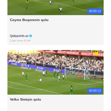
00:00:13
Ceyms Boqerenin qolu
Qafqazinfo.az
2 gün öncə 21:49
00:00:13
Velko Simiçin qolu