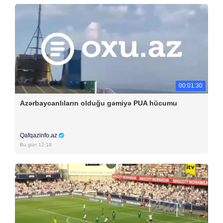
00:01:30
Azərbaycanlıların olduğu gəmiyə PUA hücumu
Qafqazinfo.az
Bu gün 12:18