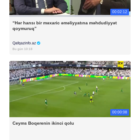
00:02:12
“Hər hansı bir məxaric əməliyyatına məhdudiyyət
qoymuruq”
Qafqazinfo.az
Bu gün 10:18
00:00:08
Ceyms Boqerenin ikinci qolu