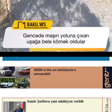
Gəncədə yola çıxan uşağa belə
kömək oldular
30.05.2026
0
AVTOSFERTV
ABUNƏ OL
Nə düşünürsən?