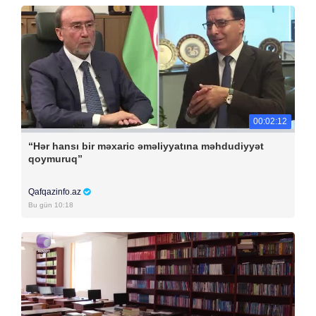
00:02:12
“Hər hansı bir məxaric əməliyyatına məhdudiyyət
qoymuruq”
Qafqazinfo.az
Bu gün 10:18