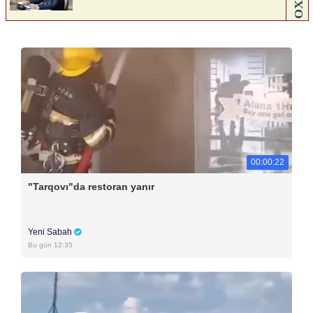
00:00:22
"Tarqovı"da restoran yanır
Yeni Sabah
Bu gün 12:35