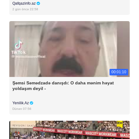
Qafqazinfo.az
2 gün öncə 22:58
00:01:10
Şəmsi Səmədzadə danışdı: O daha mənim həyat
yoldaşım deyil -
Yenilik.Az
Dünən 07:56