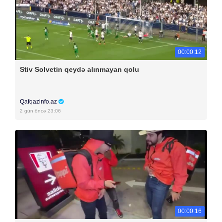
00:00:12
Stiv Solvetin qeydə alınmayan qolu
Qafqazinfo.az
2 gün öncə 23:06
00:00:16