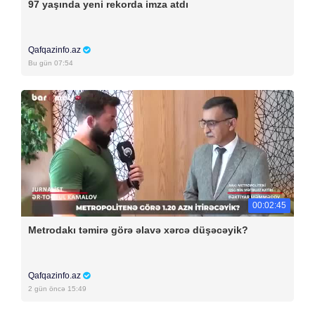
97 yaşında yeni rekorda imza atdı
Qafqazinfo.az
Bu gün 07:54
00:02:45
Metrodakı təmirə görə əlavə xərcə düşəcəyik?
Qafqazinfo.az
2 gün öncə 15:49