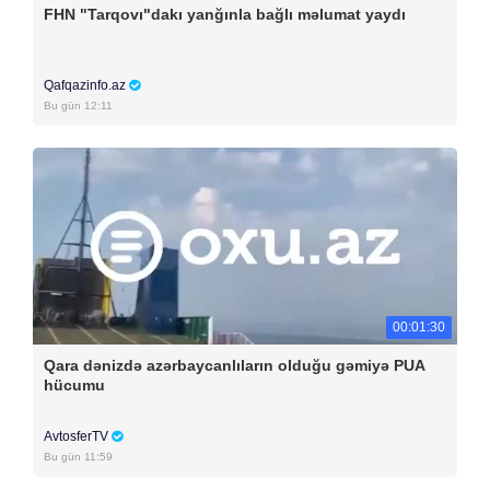
FHN "Tarqovı"dakı yanğınla bağlı məlumat yaydı
Qafqazinfo.az
Bu gün 12:11
00:01:30
Qara dənizdə azərbaycanlıların olduğu gəmiyə PUA
hücumu
AvtosferTV
Bu gün 11:59