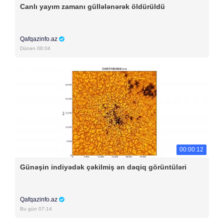
Canlı yayım zamanı güllələnərək öldürüldü
Qafqazinfo.az
Dünən 08:04
00:00:12
Günəşin indiyədək çəkilmiş ən dəqiq görüntüləri
Qafqazinfo.az
Bu gün 07:14