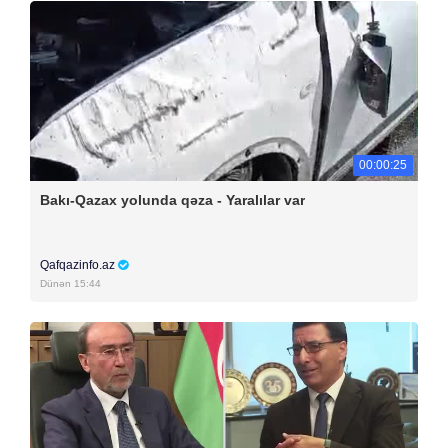
00:00:25
Bakı-Qazax yolunda qəza - Yaralılar var
Qafqazinfo.az
Dünən 15:44