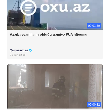
00:01:30
Azərbaycanlıların olduğu gəmiyə PUA hücumu
Qafqazinfo.az
Bu gün 12:18
00:00:32