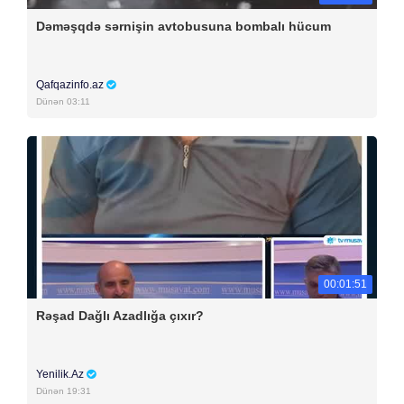
Dəməşqdə sərnişin avtobusuna bombalı hücum
Qafqazinfo.az
Dünən 03:11
00:01:51
Rəşad Dağlı Azadlığa çıxır?
Yenilik.Az
Dünən 19:31