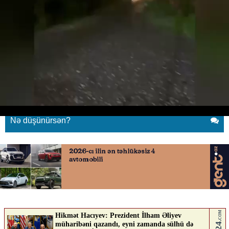
Ağdamın kəndlərinə dolu yağdı
29.05.2026
0
QAFQAZINFO.AZ
ABUNƏ OL
Ağdamın kəndlərinə dolu yağdı
Nə düşünürsən?