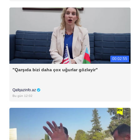
00:02:55
"Qarşıda bizi daha çox uğurlar gözləyir"
Qafqazinfo.az
Bu gün 12:02