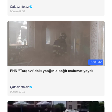
Qafqazinfo.az
Dünən 09:59
00:00:32
FHN "Tarqovı"dakı yanğınla bağlı məlumat yaydı
Qafqazinfo.az
Dünən 12:11