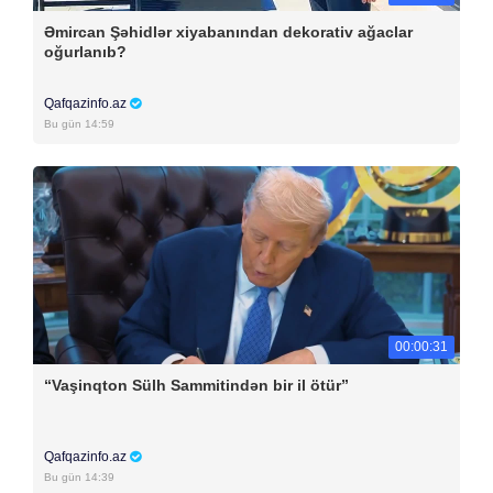
Əmircan Şəhidlər xiyabanından dekorativ ağaclar
oğurlanıb?
Qafqazinfo.az
Bu gün 14:59
00:00:31
“Vaşinqton Sülh Sammitindən bir il ötür”
Qafqazinfo.az
Bu gün 14:39