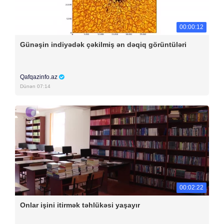
00:00:12
Günəşin indiyədək çəkilmiş ən dəqiq görüntüləri
Qafqazinfo.az
Dünən 07:14
00:02:22
Onlar işini itirmək təhlükəsi yaşayır