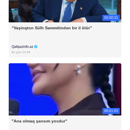
00:00:31
“Vaşinqton Sülh Sammitindən bir il ötür”
Qafqazinfo.az
Bu gün 14:39
00:01:03
"Ana olmaq şansım yoxdur"