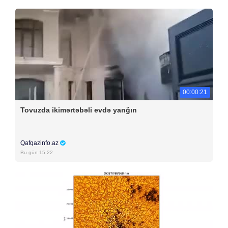
00:00:21
Tovuzda ikimərtəbəli evdə yanğın
Qafqazinfo.az
Bu gün 15:22