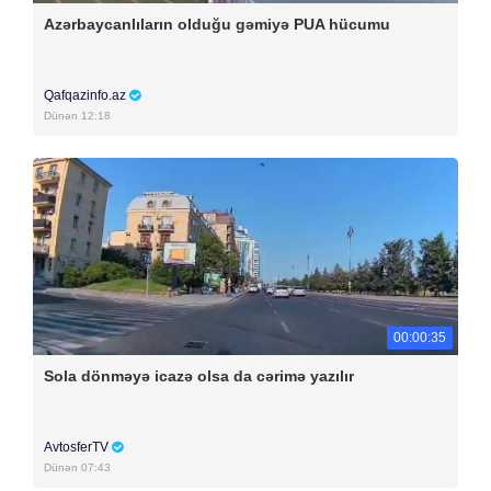
Azərbaycanlıların olduğu gəmiyə PUA hücumu
Qafqazinfo.az
Dünən 12:18
00:00:35
Sola dönməyə icazə olsa da cərimə yazılır
AvtosferTV
Dünən 07:43