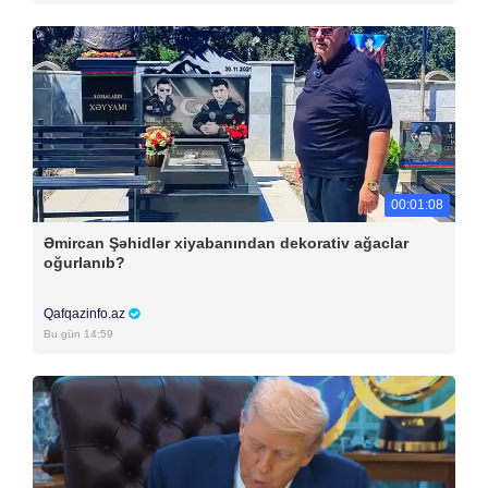
00:01:08
Əmircan Şəhidlər xiyabanından dekorativ ağaclar
oğurlanıb?
Qafqazinfo.az
Bu gün 14:59