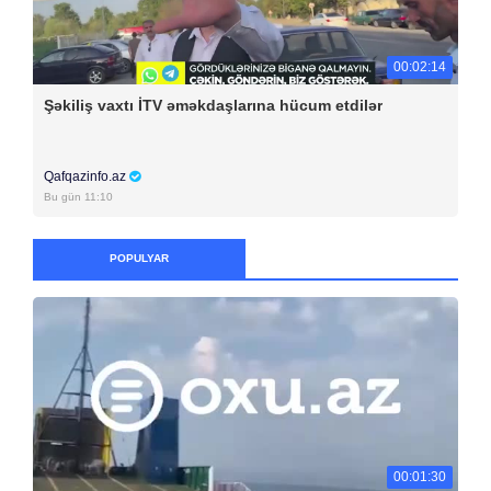
00:02:14
Şəkiliş vaxtı İTV əməkdaşlarına hücum etdilər
Qafqazinfo.az
Bu gün 11:10
POPULYAR
00:01:30