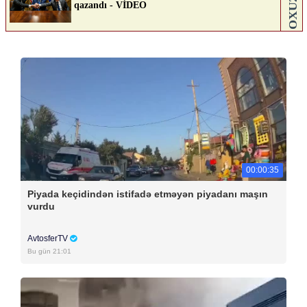
00:00:35
Piyada keçidindən istifadə etməyən piyadanı maşın
vurdu
AvtosferTV
Bu gün 21:01