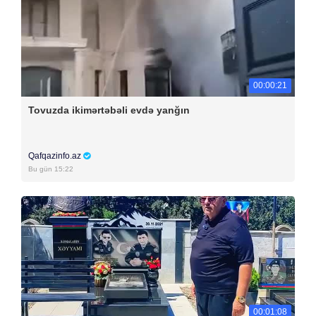
00:00:21
Tovuzda ikimərtəbəli evdə yanğın
Qafqazinfo.az
Bu gün 15:22
00:01:08