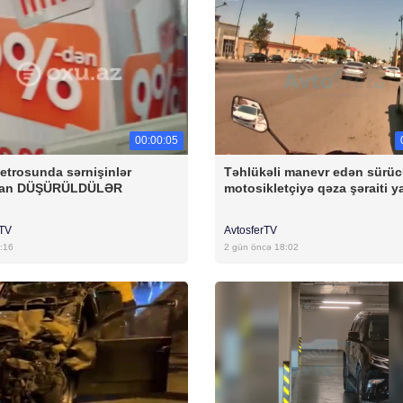
00:00:05
etrosunda sərnişinlər
Təhlükəli manevr edən sürü
dan DÜŞÜRÜLDÜLƏR
motosikletçiyə qəza şəraiti y
rTV
AvtosferTV
:16
2 gün öncə 18:02