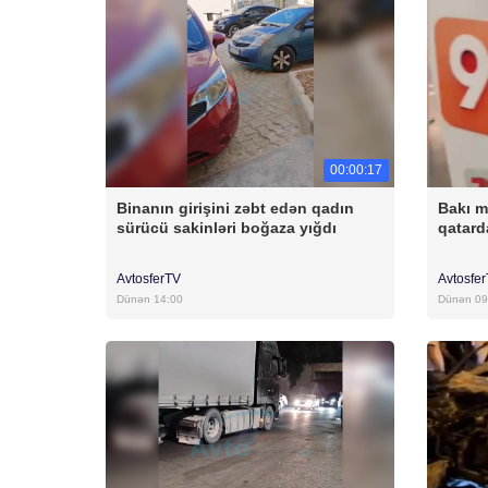
00:00:17
Binanın girişini zəbt edən qadın
Bakı m
sürücü sakinləri boğaza yığdı
qatar
AvtosferTV
Avtosfe
Dünən 14:00
Dünən 09