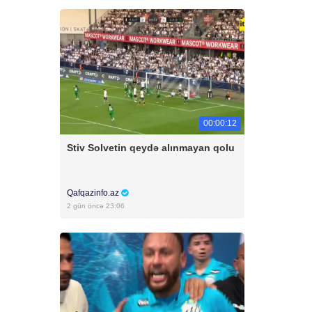
00:00:12
Stiv Solvetin qeydə alınmayan qolu
Qafqazinfo.az
2 gün öncə 23:06