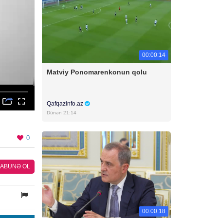
00:00:14
Matviy Ponomarenkonun qolu
Qafqazinfo.az
Dünən 21:14
0
ABUNƏ OL
00:00:18