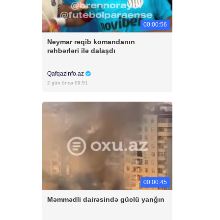
00:00:56
Neymar rəqib komandanın
rəhbərləri ilə dalaşdı
Qafqazinfo.az
2 gün öncə 09:51
00:00:45
Məmmədli dairəsində güclü yanğın