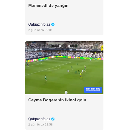
Məmmədlidə yanğın
Qafqazinfo.az
2 gün öncə 09:01
00:00:08
Ceyms Boqerenin ikinci qolu
Qafqazinfo.az
2 gün öncə 22:58