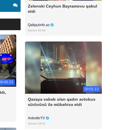
Zelenski Ceyhun Bayramovu qəbul
etdi
Qafqazinfo.az
Dünən 20:46
00:00:23
00:01:13
tdı,
Qəzaya səbəb olan qadın avtobus
sürücüsü ilə mübahisə etdi
AvtosferTV
Dünən 19:01