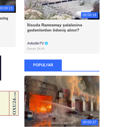
00:00:15
00:00:18
ınlıq
İlisuda Ramramay şəlaləsinə
gedənlərdən ödəniş alınır?
AvtosferTV
Dünən 18:04
POPULYAR
00:00:37