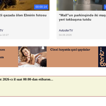
00:00:14
li qəzada ölən Elmirin fotosu
“Mall”un parkinqində iki maş
yeri təkbaşına tutdu
rTV
AvtosferTV
cə 10:27
04.08.2026