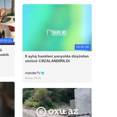
00:00:33
00:00:38
cü
aratdı
8 aylıq hamiləni yarıyolda düşürdən
sürücü CƏZALANDIRILDI
AvtosferTV
Dünən 18:21