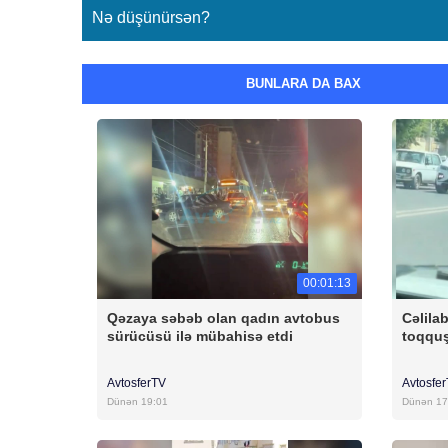
Nə düşünürsən?
BUNLARA DA BAX
00:01:13
Qəzaya səbəb olan qadın avtobus
Cəlila
sürücüsü ilə mübahisə etdi
toqqu
AvtosferTV
Avtosfe
Dünən 19:01
Dünən 17