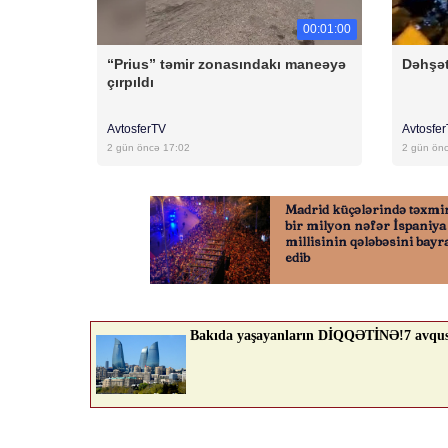
00:01:00
“Prius” təmir zonasındakı maneəyə
Dəhşət
çırpıldı
AvtosferTV
Avtosfe
2 gün öncə 17:02
2 gün ön