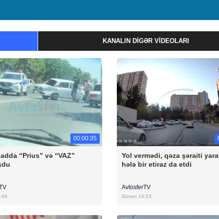
KANALIN DIGƏR VIDEOLARI
00:00:35
badda “Prius” və “VAZ”
Yol vermədi, qəza şəraiti yara
şdu
hələ bir etiraz da etdi
rTV
AvtosferTV
:46
Dünən 16:53