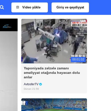
Video yüklə
Giriş və qeydiyyat
00:01:02
Yaponiyada zəlzələ zamanı
əməliyyat otağında həyəcan dolu
anlar
AvtosferTV
Dünən 21:56