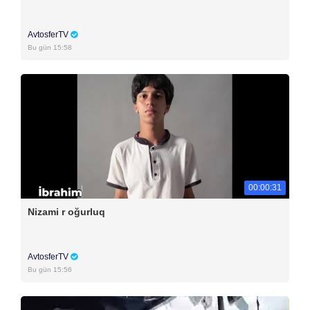
AvtosferTV
Bu gün 15:58
00:00:31
Nizami r oğurluq
AvtosferTV
Bu gün 15:56