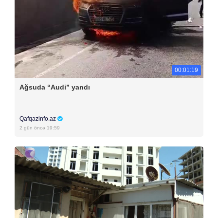
00:01:19
Ağsuda “Audi” yandı
Qafqazinfo.az
2 gün öncə 19:59