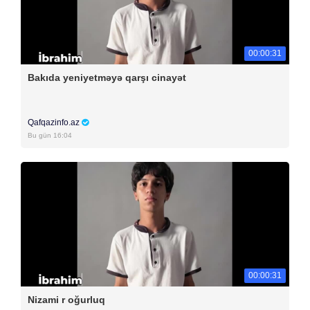
00:00:31
Bakıda yeniyetməyə qarşı cinayət
Qafqazinfo.az
Bu gün 16:04
00:00:31
Nizami r oğurluq