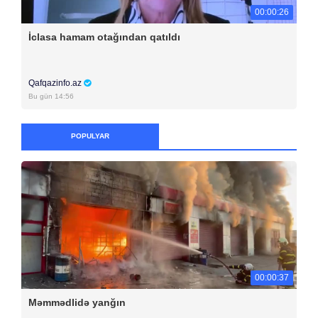
00:00:26
İclasa hamam otağından qatıldı
Qafqazinfo.az
Bu gün 14:56
POPULYAR
00:00:37
Məmmədlidə yanğın