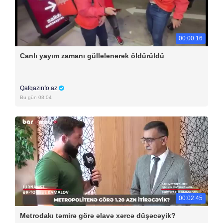
00:00:16
Canlı yayım zamanı güllələnərək öldürüldü
Qafqazinfo.az
Bu gün 08:04
00:02:45
Metrodakı təmirə görə əlavə xərcə düşəcəyik?