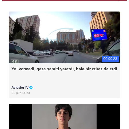
00:00:23
Yol vermədi, qəza şəraiti yaratdı, hələ bir etiraz da etdi
AvtosferTV
Bu gün 16:53