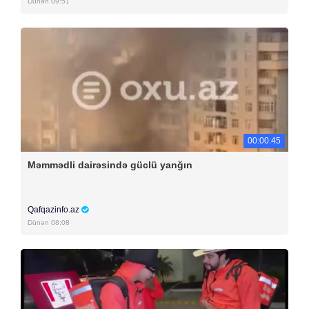
Dünən 09:51
00:00:45
Məmmədli dairəsində güclü yanğın
Qafqazinfo.az
Dünən 08:08