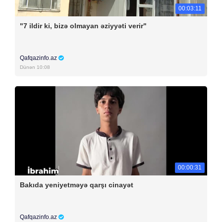
00:03:11
"7 ildir ki, bizə olmayan əziyyəti verir"
Qafqazinfo.az
Dünən 10:08
00:00:31
Bakıda yeniyetməyə qarşı cinayət
Qafqazinfo.az