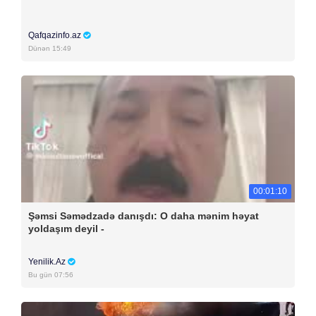
Qafqazinfo.az
Dünən 15:49
00:01:10
Şəmsi Səmədzadə danışdı: O daha mənim həyat
yoldaşım deyil -
Yenilik.Az
Bu gün 07:56