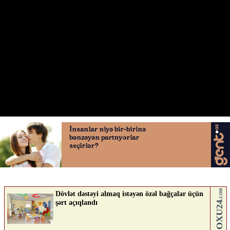
Mağazadan oğurluq
11.05.2026
0
AVTOSFERTV
ABUNƏ OL
Nə düşünürsən?