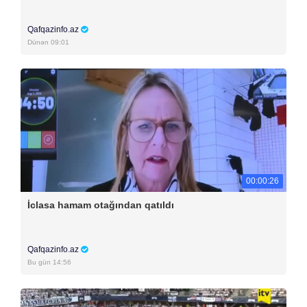
Qafqazinfo.az
Dünən 09:01
00:00:26
İclasa hamam otağından qatıldı
Qafqazinfo.az
Bu gün 14:56