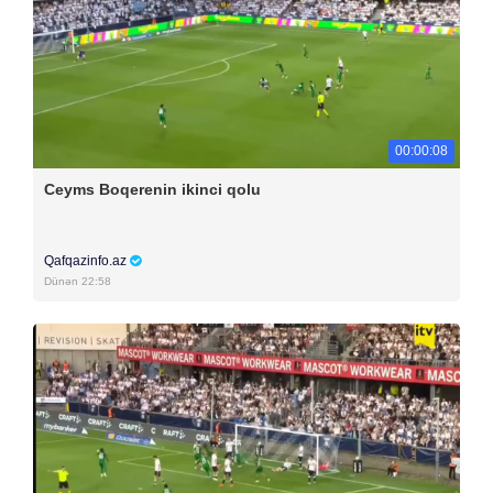
00:00:08
Ceyms Boqerenin ikinci qolu
Qafqazinfo.az
Dünən 22:58