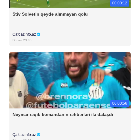
00:00:12
Stiv Solvetin qeydə alınmayan qolu
Qafqazinfo.az
Dünən 23:06
00:00:56
Neymar rəqib komandanın rəhbərləri ilə dalaşdı
Qafqazinfo.az