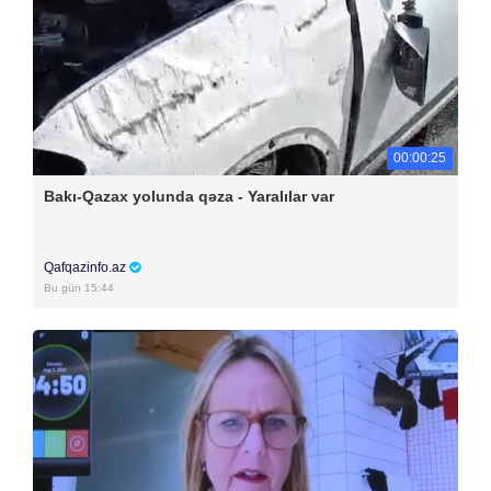
00:00:25
Bakı-Qazax yolunda qəza - Yaralılar var
Qafqazinfo.az
Bu gün 15:44