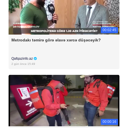
00:02:45
Metrodakı təmirə görə əlavə xərcə düşəcəyik?
Qafqazinfo.az
2 gün öncə 15:49
00:00:16