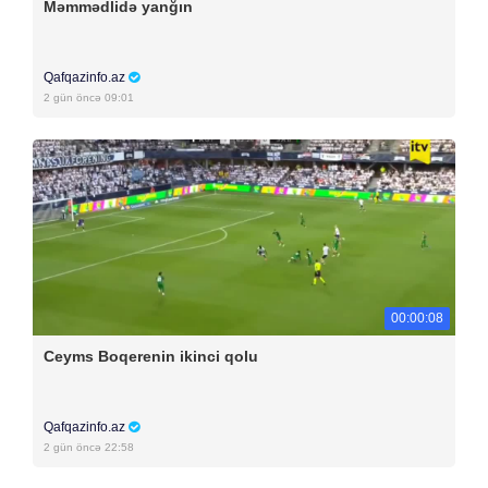
Məmmədlidə yanğın
Qafqazinfo.az
2 gün öncə 09:01
00:00:08
Ceyms Boqerenin ikinci qolu
Qafqazinfo.az
2 gün öncə 22:58