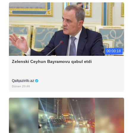
00:00:18
Zelenski Ceyhun Bayramovu qəbul etdi
Qafqazinfo.az
Dünən 20:46