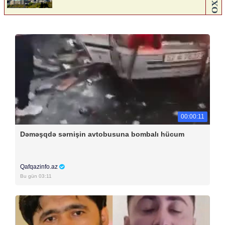
00:00:11
Dəməşqdə sərnişin avtobusuna bombalı hücum
Qafqazinfo.az
Bu gün 03:11