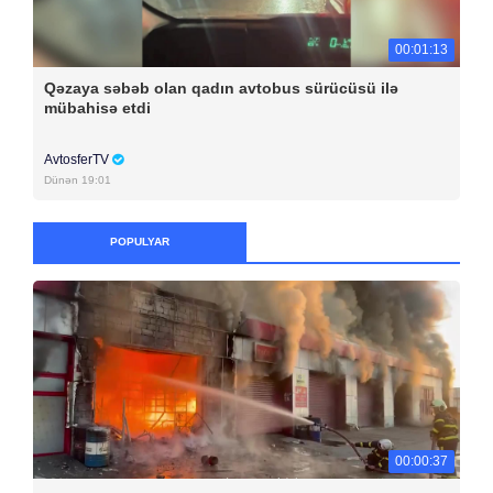
00:01:13
Qəzaya səbəb olan qadın avtobus sürücüsü ilə
mübahisə etdi
AvtosferTV
Dünən 19:01
POPULYAR
00:00:37