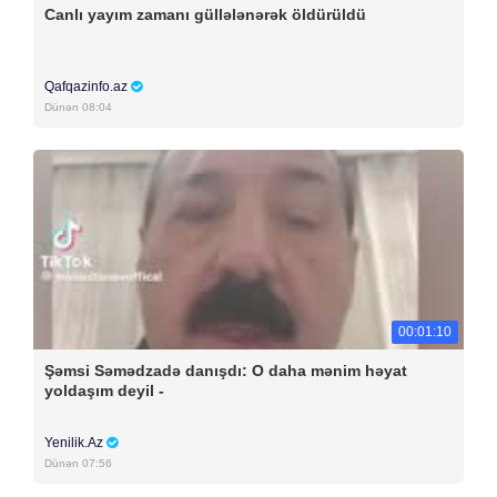
Canlı yayım zamanı güllələnərək öldürüldü
Qafqazinfo.az
Dünən 08:04
00:01:10
Şəmsi Səmədzadə danışdı: O daha mənim həyat
yoldaşım deyil -
Yenilik.Az
Dünən 07:56