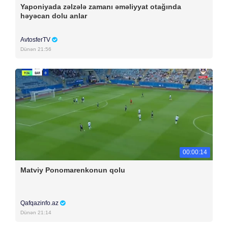
Yaponiyada zəlzələ zamanı əməliyyat otağında
həyəcan dolu anlar
AvtosferTV
Dünən 21:56
00:00:14
Matviy Ponomarenkonun qolu
Qafqazinfo.az
Dünən 21:14