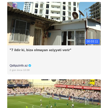
00:03:11
"7 ildir ki, bizə olmayan əziyyəti verir"
Qafqazinfo.az
2 gün öncə 10:08