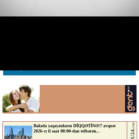
Bu yola quraşdırılmış nişan
ağacın arxasında qalıb
08.07.2026
0
AVTOSFERTV
ABUNƏ OL
Nə düşünürsən?