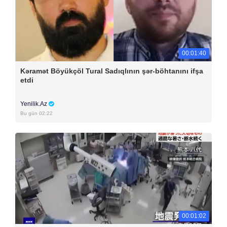
00:01:40
Kəramət Böyükçöl Tural Sadıqlının şər-böhtanını ifşa
etdi
Yenilik.Az
Bu gün 02:22
00:01:02