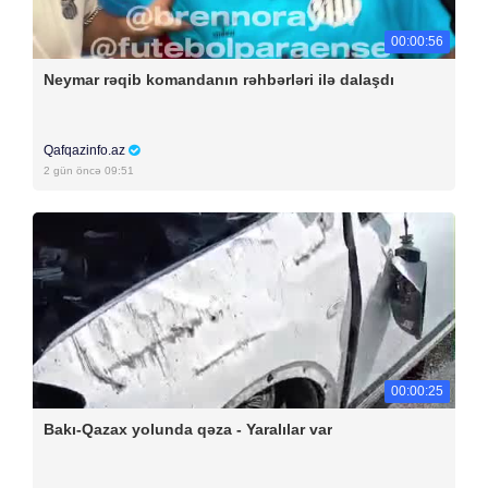
00:00:56
Neymar rəqib komandanın rəhbərləri ilə dalaşdı
Qafqazinfo.az
2 gün öncə 09:51
00:00:25
Bakı-Qazax yolunda qəza - Yaralılar var