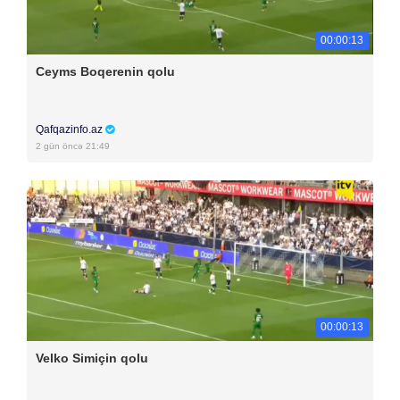
00:00:13
Ceyms Boqerenin qolu
Qafqazinfo.az
2 gün öncə 21:49
00:00:13
Velko Simiçin qolu