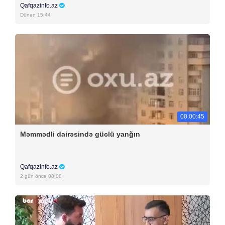
Qafqazinfo.az
Dünən 15:44
00:00:45
Məmmədli dairəsində güclü yanğın
Qafqazinfo.az
2 gün öncə 08:08