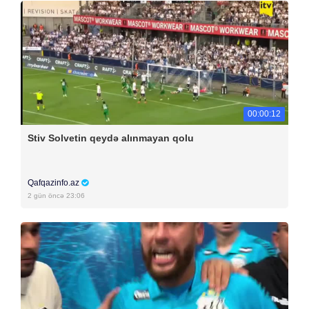
00:00:12
Stiv Solvetin qeydə alınmayan qolu
Qafqazinfo.az
2 gün öncə 23:06