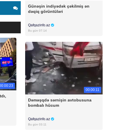
Günəşin indiyədək çəkilmiş ən
dəqiq görüntüləri
Qafqazinfo.az
Bu gün 07:14
00:00:23
00:00:11
tdı,
Dəməşqdə sərnişin avtobusuna
bombalı hücum
Qafqazinfo.az
Bu gün 03:11