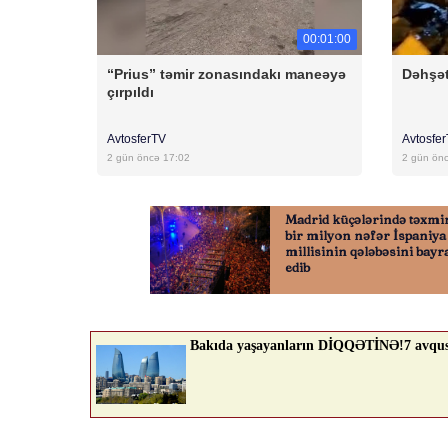
00:01:00
“Prius” təmir zonasındakı maneəyə
Dəhşət
çırpıldı
AvtosferTV
Avtosfe
2 gün öncə 17:02
2 gün ön