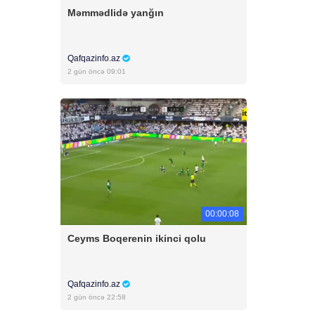
Məmmədlidə yanğın
Qafqazinfo.az
2 gün öncə 09:01
00:00:08
Ceyms Boqerenin ikinci qolu
Qafqazinfo.az
2 gün öncə 22:58