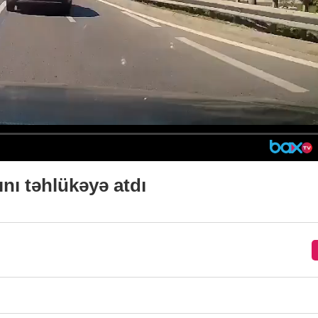
nı təhlükəyə atdı