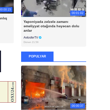
00:00:15
00:01:02
ınlıq
Yaponiyada zəlzələ zamanı
əməliyyat otağında həyəcan dolu
anlar
AvtosferTV
Dünən 21:56
POPULYAR
00:00:37