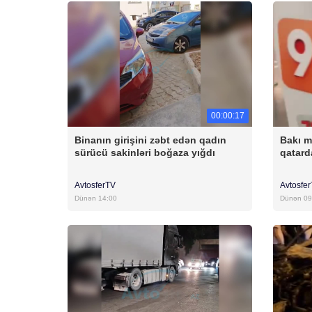
00:00:17
Binanın girişini zəbt edən qadın
Bakı m
sürücü sakinləri boğaza yığdı
qatar
AvtosferTV
Avtosfe
Dünən 14:00
Dünən 09