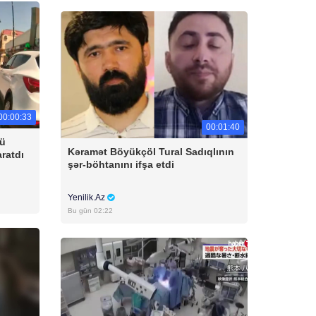
00:00:33
00:01:40
cü
Kəramət Böyükçöl Tural Sadıqlının
aratdı
şər-böhtanını ifşa etdi
Yenilik.Az
Bu gün 02:22