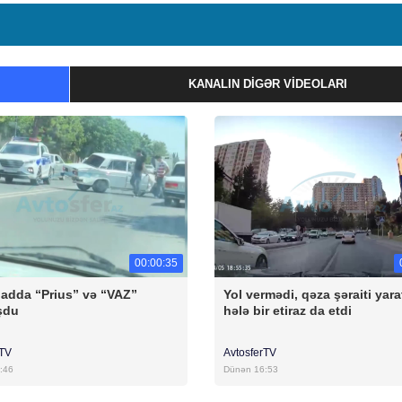
KANALIN DIGƏR VIDEOLARI
00:00:35
badda “Prius” və “VAZ”
Yol vermədi, qəza şəraiti yara
şdu
hələ bir etiraz da etdi
rTV
AvtosferTV
:46
Dünən 16:53