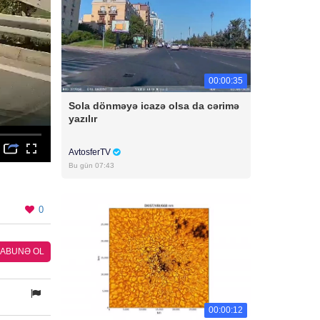
00:00:35
Sola dönməyə icazə olsa da cərimə
yazılır
AvtosferTV
Bu gün 07:43
0
ABUNƏ OL
00:00:12