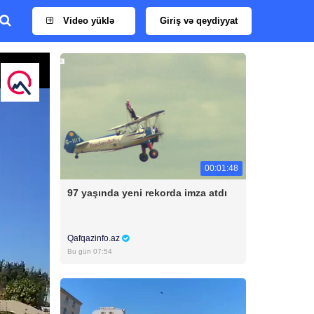
Video yüklə
Giriş və qeydiyyat
00:01:48
97 yaşında yeni rekorda imza atdı
Qafqazinfo.az
Bu gün 07:54