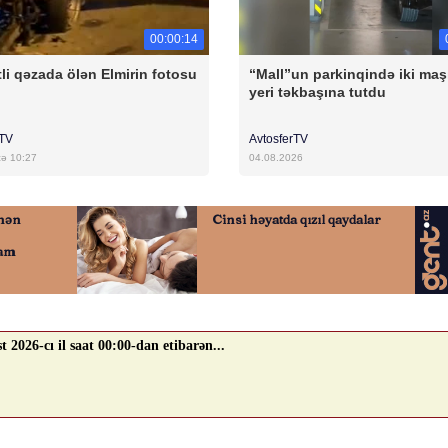
00:00:14
li qəzada ölən Elmirin fotosu
“Mall”un parkinqində iki maş
yeri təkbaşına tutdu
rTV
AvtosferTV
cə 10:27
04.08.2026