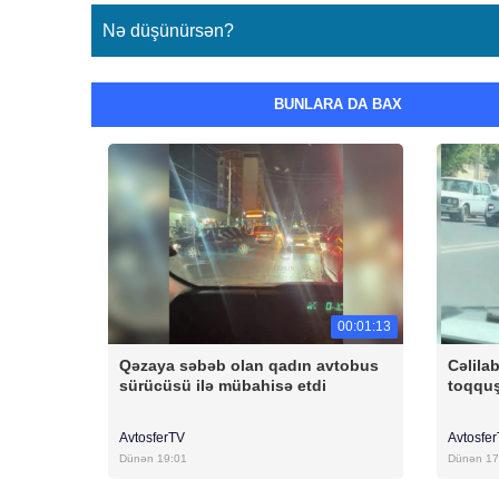
Nə düşünürsən?
BUNLARA DA BAX
00:01:13
Qəzaya səbəb olan qadın avtobus
Cəlila
sürücüsü ilə mübahisə etdi
toqqu
AvtosferTV
Avtosfe
Dünən 19:01
Dünən 17