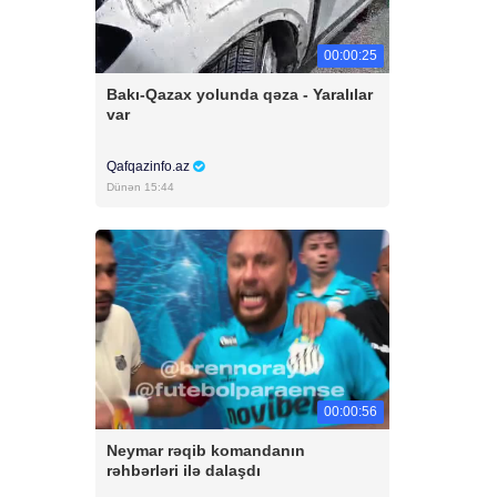
00:00:25
Bakı-Qazax yolunda qəza - Yaralılar
var
Qafqazinfo.az
Dünən 15:44
00:00:56
Neymar rəqib komandanın
rəhbərləri ilə dalaşdı