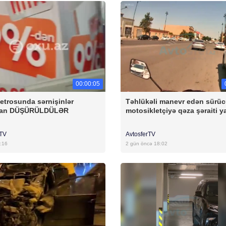
00:00:05
etrosunda sərnişinlər
Təhlükəli manevr edən sürü
dan DÜŞÜRÜLDÜLƏR
motosikletçiyə qəza şəraiti y
rTV
AvtosferTV
:16
2 gün öncə 18:02