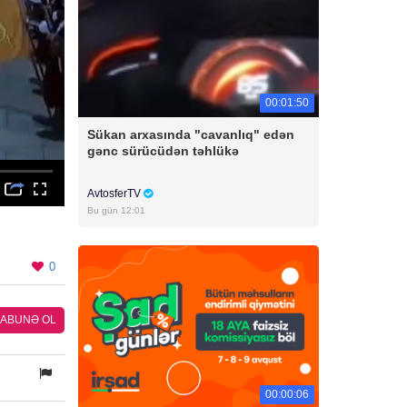
00:01:50
Sükan arxasında "cavanlıq" edən
gənc sürücüdən təhlükə
AvtosferTV
Bu gün 12:01
0
ABUNƏ OL
00:00:06