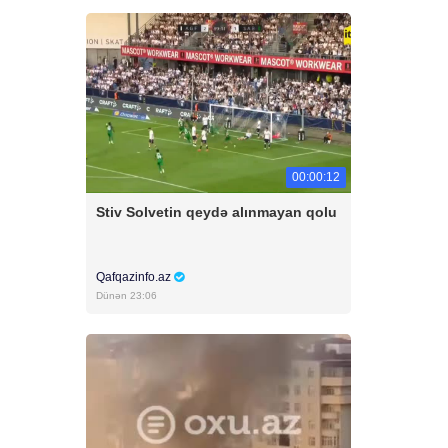
00:00:12
Stiv Solvetin qeydə alınmayan qolu
Qafqazinfo.az
Dünən 23:06