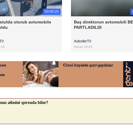
00:00:20
stulda oturub avtomobilə
Baş direktorun avtomobili B
oldu
PARTLADILDI
rTV
AvtosferTV
:16
Dünən 19:29