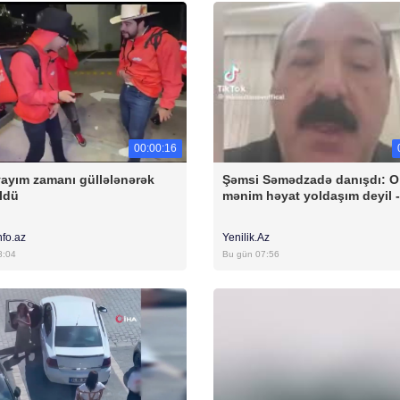
00:00:16
yayım zamanı güllələnərək
Şəmsi Səmədzadə danışdı: O
ldü
mənim həyat yoldaşım deyil -
nfo.az
Yenilik.Az
8:04
Bu gün 07:56