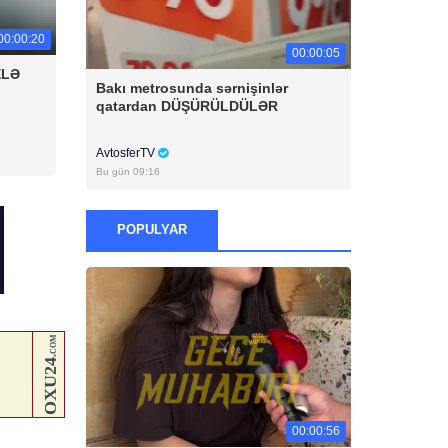
00:00:20
00:00:05
ELƏ
Bakı metrosunda sərnişinlər
qatardan DÜŞÜRÜLDÜLƏR
AvtosferTV
Bu gün 09:16
POPULYAR
00:00:56