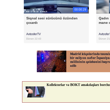
00:00:29
Siqnal səsi sürücünü özündən
Qadın 
çıxardı
mane 
AvtosferTV
Avtosfe
Dünən 22:43
Dünən 21