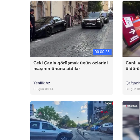
00:00:25
Ceki Çanla görüşmək üçün özlərini
Canlı 
maşının önünə atdılar
öldürü
Yenilik.Az
Qafqazi
Bu gün 08:14
Bu gün 0