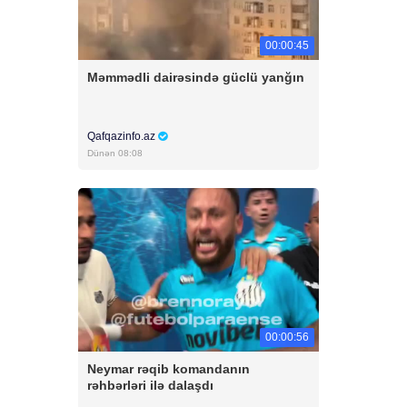
00:00:45
Məmmədli dairəsində güclü yanğın
Qafqazinfo.az
Dünən 08:08
00:00:56
Neymar rəqib komandanın
rəhbərləri ilə dalaşdı