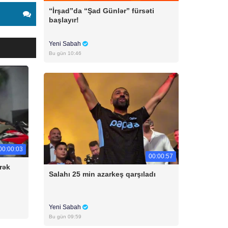
“İrşad”da “Şad Günlər” fürsəti
başlayır!
Yeni Sabah
Bu gün 10:46
00:00:03
00:00:57
rək
Salahı 25 min azarkeş qarşıladı
Yeni Sabah
Bu gün 09:59