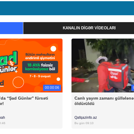
KANALIN DIGƏR VIDEOLARI
00:00:06
”da “Şad Günlər” fürsəti
Canlı yayım zamanı güllələnə
r!
öldürüldü
bah
Qafqazinfo.az
0:46
Bu gün 09:10