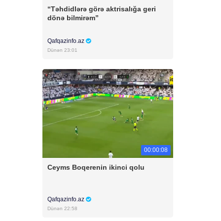
“Təhdidlərə görə aktrisalığa geri
dönə bilmirəm”
Qafqazinfo.az
Dünən 23:01
00:00:08
Ceyms Boqerenin ikinci qolu
Qafqazinfo.az
Dünən 22:58