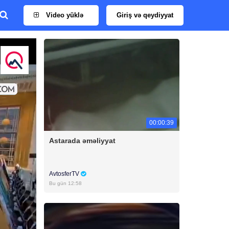
Video yüklə
Giriş və qeydiyyat
00:00:39
Astarada əməliyyat
AvtosferTV
Bu gün 12:58