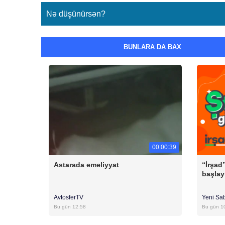
Nə düşünürsən?
BUNLARA DA BAX
00:00:39
Astarada əməliyyat
“İrşad
başlayı
AvtosferTV
Yeni Sa
Bu gün 12:58
Bu gün 1