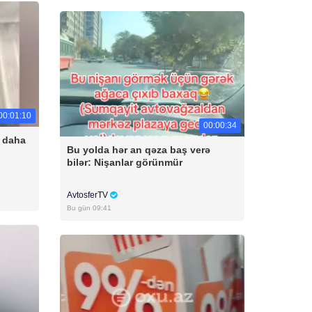
00:01:10
00:00:34
 daha
Bu yolda hər an qəza baş verə
bilər: Nişanlar görünmür
AvtosferTV
Bu gün 09:41