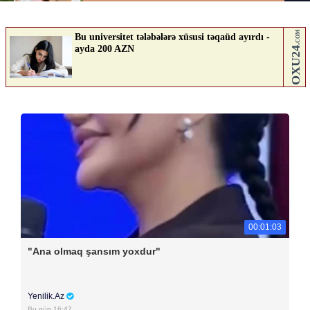
00:01:03
"Ana olmaq şansım yoxdur"
Yenilik.Az
Bu gün 16:47