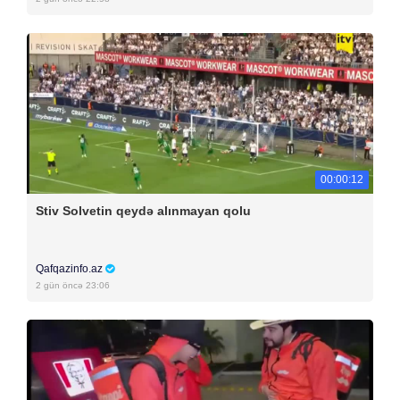
00:00:12
Stiv Solvetin qeydə alınmayan qolu
Qafqazinfo.az
2 gün öncə 23:06