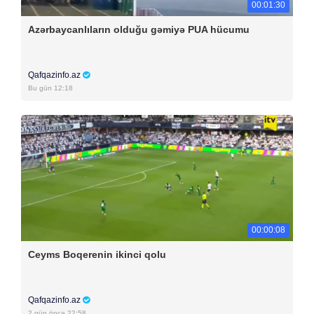
00:01:30
Azərbaycanlıların olduğu gəmiyə PUA hücumu
Qafqazinfo.az
Bu gün 12:18
00:00:08
Ceyms Boqerenin ikinci qolu
Qafqazinfo.az
2 gün öncə 22:58