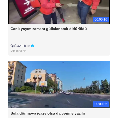
00:00:16
Canlı yayım zamanı güllələnərək öldürüldü
Qafqazinfo.az
Dünən 08:04
00:00:35
Sola dönməyə icazə olsa da cərimə yazılır