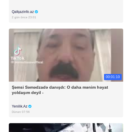
Qafqazinfo.az
2 gün öncə 23:01
00:01:10
Şəmsi Səmədzadə danışdı: O daha mənim həyat
yoldaşım deyil -
Yenilik.Az
Dünən 07:56