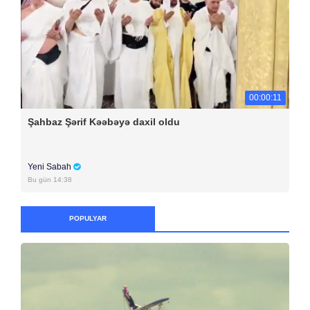
00:00:11
Şahbaz Şərif Kəəbəyə daxil oldu
Yeni Sabah
Bu gün 14:38
POPULYAR