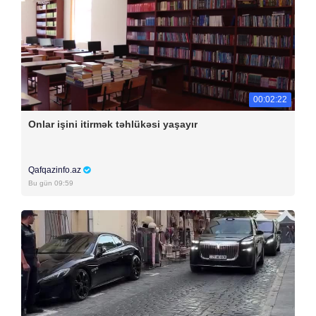
00:02:22
Onlar işini itirmək təhlükəsi yaşayır
Qafqazinfo.az
Bu gün 09:59