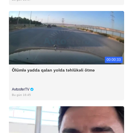
00:00:33
Ölümlə yadda qalan yolda təhlükəli ötmə
AvtosferTV
Bu gün 16:45