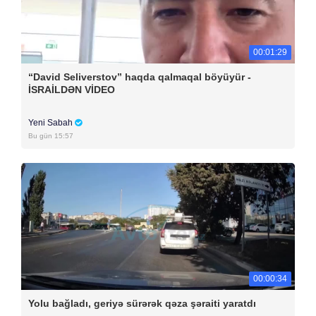
00:01:29
“David Seliverstov” haqda qalmaqal böyüyür -
İSRAİLDƏN VİDEO
Yeni Sabah
Bu gün 15:57
00:00:34
Yolu bağladı, geriyə sürərək qəza şəraiti yaratdı