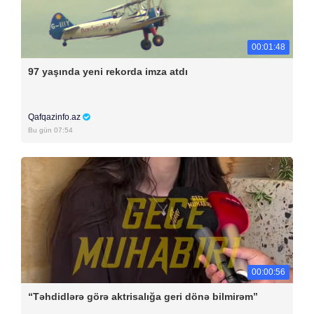
00:01:48
97 yaşında yeni rekorda imza atdı
Qafqazinfo.az
Bu gün 07:54
00:00:56
“Təhdidlərə görə aktrisalığa geri dönə bilmirəm”