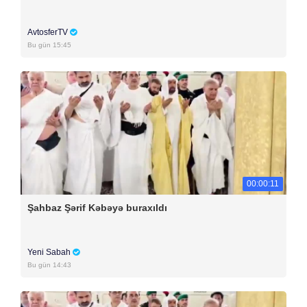
AvtosferTV
Bu gün 15:45
00:00:11
Şahbaz Şərif Kəbəyə buraxıldı
Yeni Sabah
Bu gün 14:43