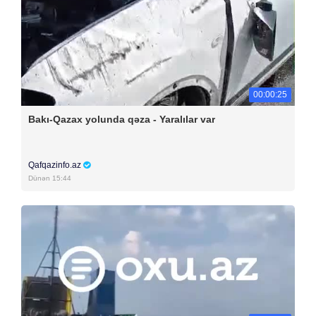
00:00:25
Bakı-Qazax yolunda qəza - Yaralılar var
Qafqazinfo.az
Dünən 15:44