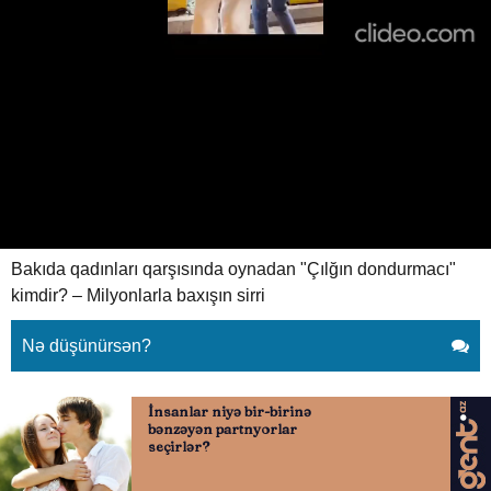
Bakıda qadınları qarşısında
oynadan "Çılğın dondurmacı"
kimdir?
07.07.2026
0
XEBER SHOW
ABUNƏ OL
Bakıda qadınları qarşısında oynadan "Çılğın dondurmacı"
kimdir? – Milyonlarla baxışın sirri
Nə düşünürsən?