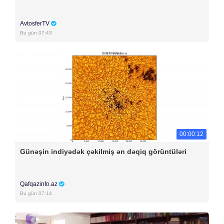
AvtosferTV
Bu gün 07:43
00:00:12
Günəşin indiyədək çəkilmiş ən dəqiq görüntüləri
Qafqazinfo.az
Bu gün 07:14