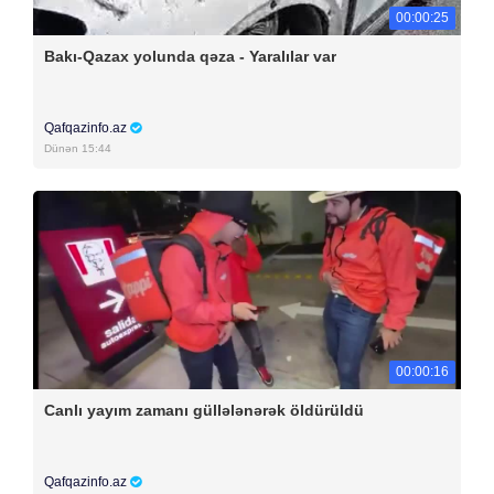
00:00:25
Bakı-Qazax yolunda qəza - Yaralılar var
Qafqazinfo.az
Dünən 15:44
00:00:16
Canlı yayım zamanı güllələnərək öldürüldü
Qafqazinfo.az