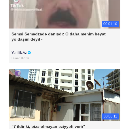
00:01:10
Şəmsi Səmədzadə danışdı: O daha mənim həyat
yoldaşım deyil -
Yenilik.Az
Dünən 07:56
00:03:11
"7 ildir ki, bizə olmayan əziyyəti verir"