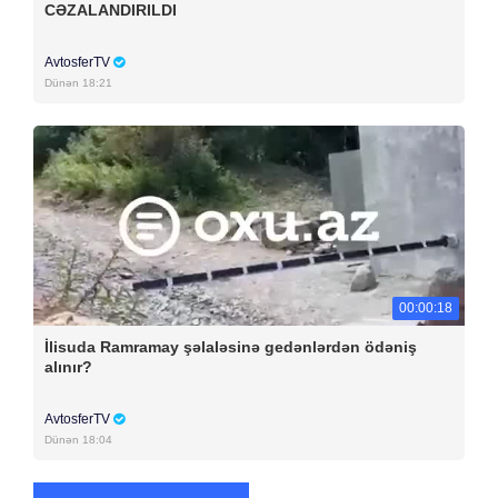
CƏZALANDIRILDI
AvtosferTV
Dünən 18:21
00:00:18
İlisuda Ramramay şəlaləsinə gedənlərdən ödəniş
alınır?
AvtosferTV
Dünən 18:04