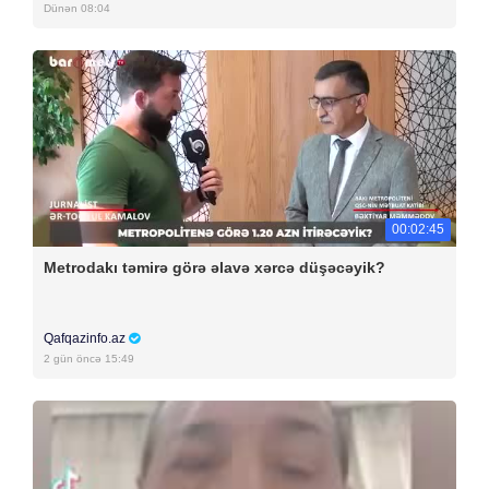
Dünən 08:04
00:02:45
Metrodakı təmirə görə əlavə xərcə düşəcəyik?
Qafqazinfo.az
2 gün öncə 15:49