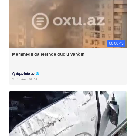
00:00:45
Məmmədli dairəsində güclü yanğın
Qafqazinfo.az
2 gün öncə 08:08