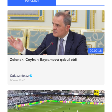
POPULYAR
00:00:18
Zelenski Ceyhun Bayramovu qəbul etdi
Qafqazinfo.az
Dünən 20:46