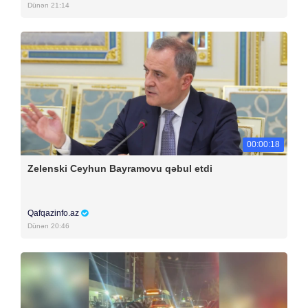
Dünən 21:14
00:00:18
Zelenski Ceyhun Bayramovu qəbul etdi
Qafqazinfo.az
Dünən 20:46