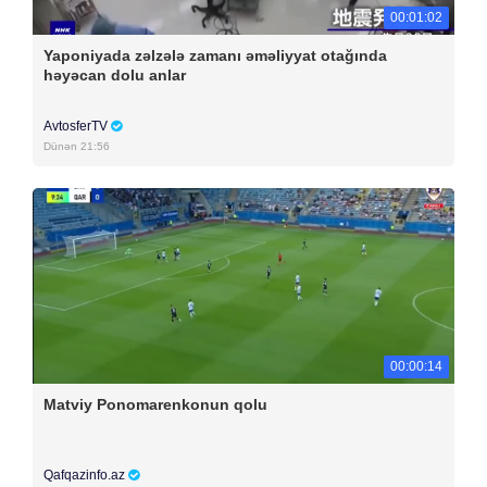
00:01:02
Yaponiyada zəlzələ zamanı əməliyyat otağında
həyəcan dolu anlar
AvtosferTV
Dünən 21:56
00:00:14
Matviy Ponomarenkonun qolu
Qafqazinfo.az