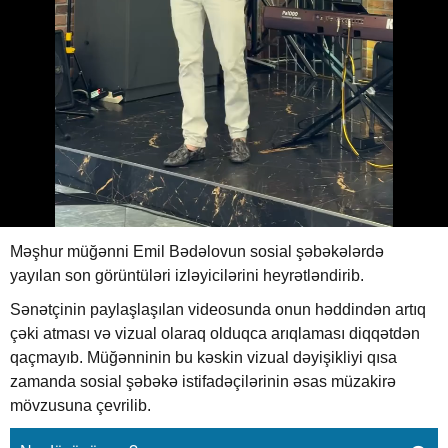
Emil Bədəlov tanınmaz halda:
Görənlər gözlərinə inanmadı!
07.07.2026
0
XEBER SHOW
ABUNƏ OL
Emil Bədəlov tanınmaz halda: Görənlər gözlərinə inanmadı!
Məşhur müğənni Emil Bədəlovun sosial şəbəkələrdə
yayılan son görüntüləri izləyicilərini heyrətləndirib.
Sənətçinin paylaşlaşılan videosunda onun həddindən artıq
çəki atması və vizual olaraq olduqca arıqlaması diqqətdən
qaçmayıb. Müğənninin bu kəskin vizual dəyişikliyi qısa
zamanda sosial şəbəkə istifadəçilərinin əsas müzakirə
mövzusuna çevrilib.