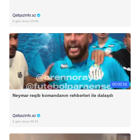
Qafqazinfo.az
2 gün öncə 23:06
00:00:56
Neymar rəqib komandanın rəhbərləri ilə dalaşdı
Qafqazinfo.az
2 gün öncə 09:51