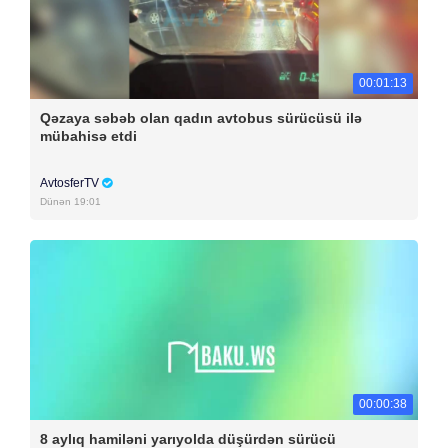
00:01:13
Qəzaya səbəb olan qadın avtobus sürücüsü ilə
mübahisə etdi
AvtosferTV
Dünən 19:01
00:00:38
8 aylıq hamiləni yarıyolda düşürdən sürücü