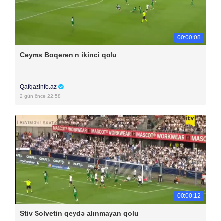
00:00:08
Ceyms Boqerenin ikinci qolu
Qafqazinfo.az
2 gün öncə 22:58
00:00:12
Stiv Solvetin qeydə alınmayan qolu