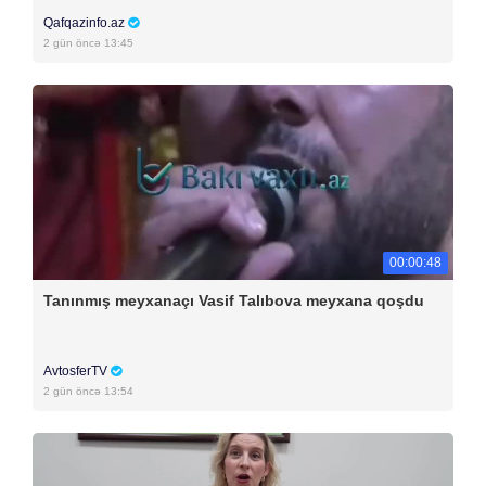
Qafqazinfo.az
2 gün öncə 13:45
00:00:48
Tanınmış meyxanaçı Vasif Talıbova meyxana qoşdu
AvtosferTV
2 gün öncə 13:54