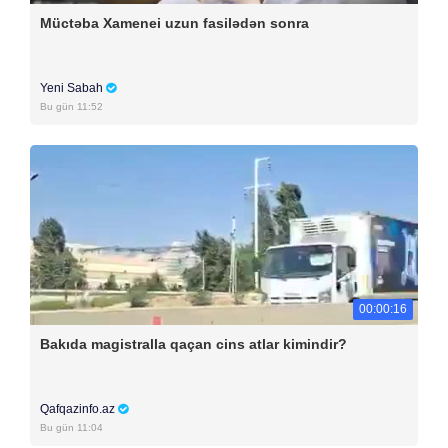
Müctəba Xamenei uzun fasilədən sonra
Yeni Sabah
Bu gün 11:52
00:00:16
Bakıda magistralla qaçan cins atlar kimindir?
Qafqazinfo.az
Bu gün 11:04