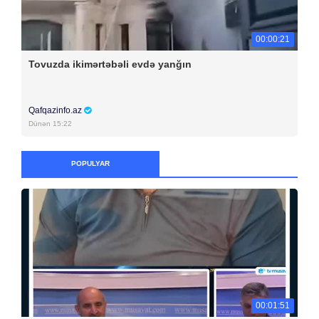
00:00:21
Tovuzda ikimərtəbəli evdə yanğın
Qafqazinfo.az
Dünən 15:22
POPULYAR
00:01:51