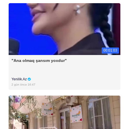
00:01:03
"Ana olmaq şansım yoxdur"
Yenilik.Az
2 gün öncə 16:47