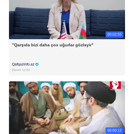
00:02:55
"Qarşıda bizi daha çox uğurlar gözləyir"
Qafqazinfo.az
Dünən 12:02
00:00:12