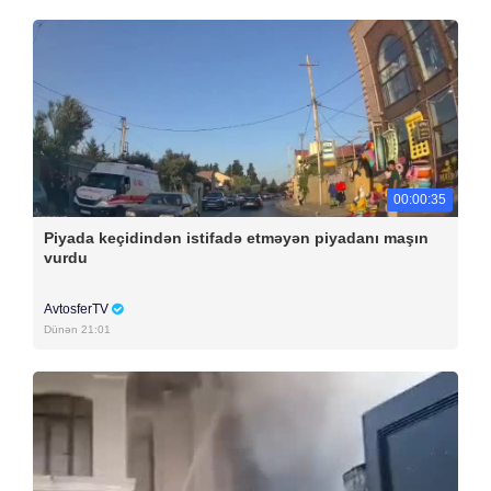
00:00:35
Piyada keçidindən istifadə etməyən piyadanı maşın
vurdu
AvtosferTV
Dünən 21:01