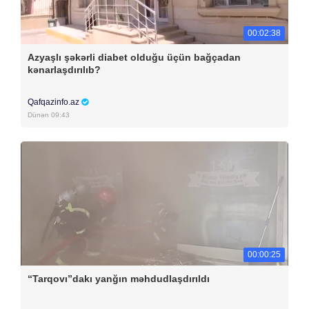
00:02:38
Azyaşlı şəkərli diabet olduğu üçün bağçadan
kənarlaşdırılıb?
Qafqazinfo.az
Dünən 09:43
00:00:25
“Tarqovı”dakı yanğın məhdudlaşdırıldı