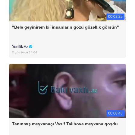
00:02:25
"Belə geyinirəm ki, insanların gözü gözəllik görsün"
Yenilik.Az
2 gün öncə 14:04
00:00:48
Tanınmış meyxanaçı Vasif Talıbova meyxana qoşdu