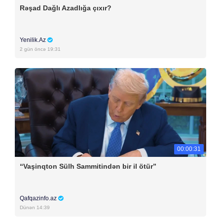
Rəşad Dağlı Azadlığa çıxır?
Yenilik.Az
2 gün öncə 19:31
00:00:31
“Vaşinqton Sülh Sammitindən bir il ötür”
Qafqazinfo.az
Dünən 14:39