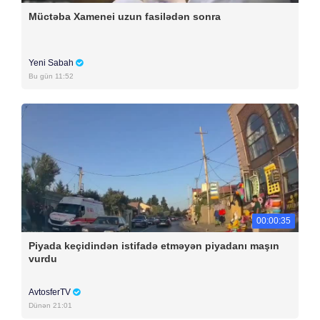
Müctəba Xamenei uzun fasilədən sonra
Yeni Sabah
Bu gün 11:52
00:00:35
Piyada keçidindən istifadə etməyən piyadanı maşın
vurdu
AvtosferTV
Dünən 21:01