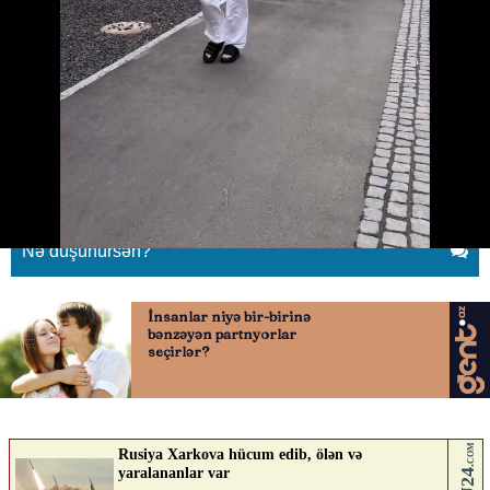
Haalanda oxşarlıqları ilə viral
oldular
07.07.2026
0
QAFQAZINFO.AZ
ABUNƏ OL
Nə düşünürsən?