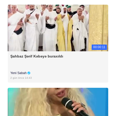
00:00:11
Şahbaz Şərif Kəbəyə buraxıldı
Yeni Sabah
2 gün öncə 14:43