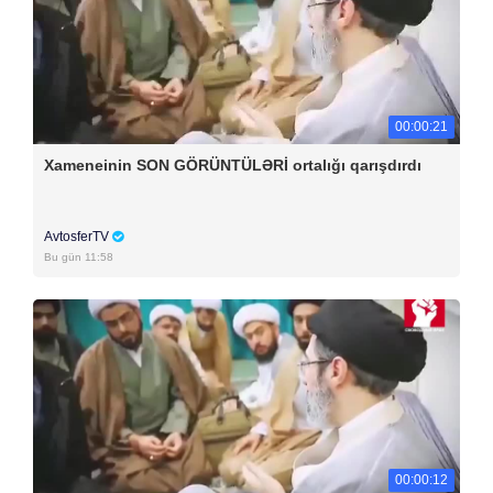
00:00:21
Xameneinin SON GÖRÜNTÜLƏRİ ortalığı qarışdırdı
AvtosferTV
Bu gün 11:58
00:00:12