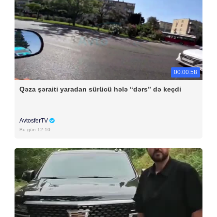
00:00:58
Qəza şəraiti yaradan sürücü hələ “dərs” də keçdi
AvtosferTV
Bu gün 12:10