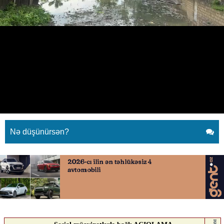
Güclü külək Qax və Zaqatalada
fəsadlar törətdi
06.07.2026
0
QAFQAZINFO.AZ
ABUNƏ OL
Güclü külək Qax və Zaqatalada fəsadlar törətdi
Nə düşünürsən?