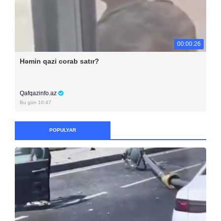
00:00:26
Həmin qazi corab satır?
Qafqazinfo.az
Bu gün 10:47
POPULYAR