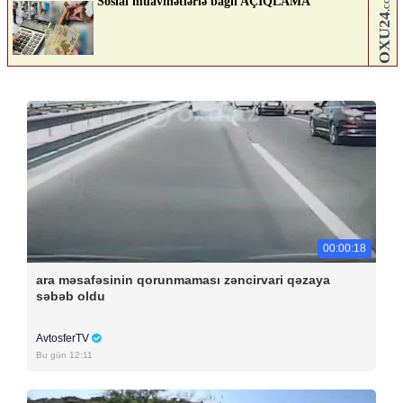
00:00:18
ara məsafəsinin qorunmaması zəncirvari qəzaya
səbəb oldu
AvtosferTV
Bu gün 12:11