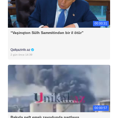
00:00:31
“Vaşinqton Sülh Sammitindən bir il ötür”
Qafqazinfo.az
2 gün öncə 14:39
00:00:57
Bakıda neft emalı zavodunda partlayış