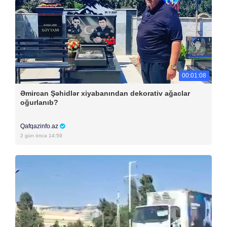
00:01:08
Əmircan Şəhidlər xiyabanından dekorativ ağaclar
oğurlanıb?
Qafqazinfo.az
2 gün öncə 14:59