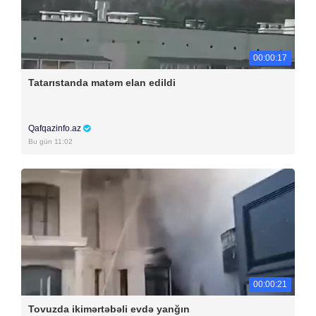
00:00:17
Tatarıstanda matəm elan edildi
Qafqazinfo.az
Bu gün 11:02
00:00:21
Tovuzda ikimərtəbəli evdə yanğın