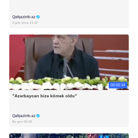
Qafqazinfo.az
2 gün öncə 15:22
00:00:34
"Azərbaycan bizə kömək oldu"
Qafqazinfo.az
Bu gün 09:00