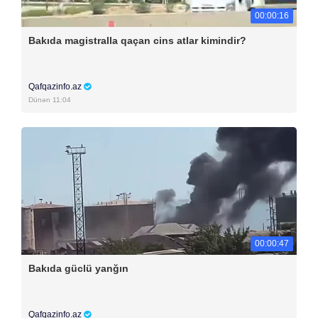
00:00:16
Bakıda magistralla qaçan cins atlar kimindir?
Qafqazinfo.az
Dünən 11:04
00:00:47
Bakıda güclü yanğın
Qafqazinfo.az