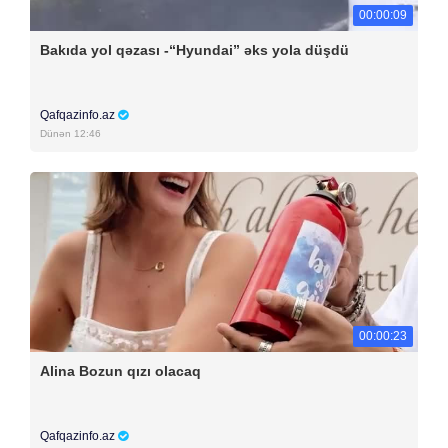
00:00:09
Bakıda yol qəzası -“Hyundai” əks yola düşdü
Qafqazinfo.az
Dünən 12:46
00:00:23
Alina Bozun qızı olacaq
Qafqazinfo.az