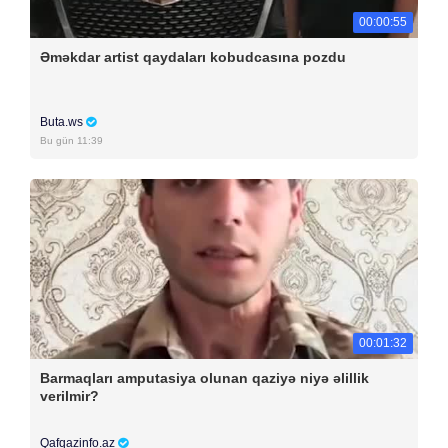
00:00:55
Əməkdar artist qaydaları kobudcasına pozdu
Buta.ws
Bu gün 11:39
00:01:32
Barmaqları amputasiya olunan qaziyə niyə əlillik
verilmir?
Qafqazinfo.az