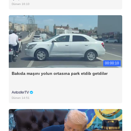
Dünən 16:10
00:00:10
Bakıda maşını yolun ortasına park etdib getdilər
AvtosferTV
Dünən 14:51