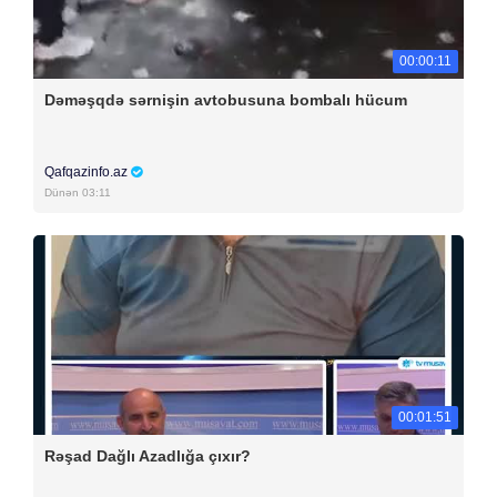
00:00:11
Dəməşqdə sərnişin avtobusuna bombalı hücum
Qafqazinfo.az
Dünən 03:11
00:01:51
Rəşad Dağlı Azadlığa çıxır?