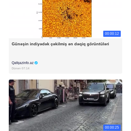
00:00:12
Günəşin indiyədək çəkilmiş ən dəqiq görüntüləri
Qafqazinfo.az
Dünən 07:14
00:00:25