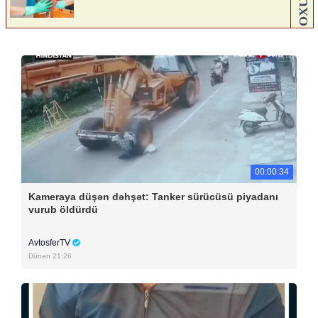
00:00:34
Kameraya düşən dəhşət: Tanker sürücüsü piyadanı
vurub öldürdü
AvtosferTV
Dünən 21:26