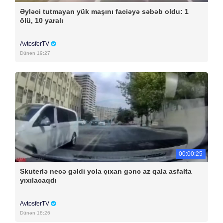
Əyləci tutmayan yük maşını faciəyə səbəb oldu: 1
ölü, 10 yaralı
AvtosferTV
Dünən 19:27
00:00:25
Skuterlə necə gəldi yola çıxan gənc az qala asfalta
yıxılacaqdı
AvtosferTV
Dünən 18:26