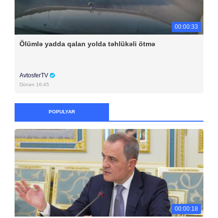
00:00:33
Ölümlə yadda qalan yolda təhlükəli ötmə
AvtosferTV
Dünən 16:45
POPULYAR
00:00:18