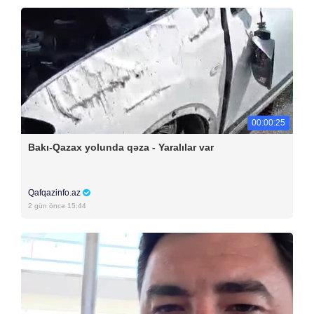
00:00:25
Bakı-Qazax yolunda qəza - Yaralılar var
Qafqazinfo.az
2 gün öncə 15:44