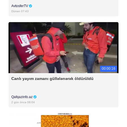
AvtosferTV
Dünən 07:43
00:00:16
Canlı yayım zamanı güllələnərək öldürüldü
Qafqazinfo.az
2 gün öncə 08:04