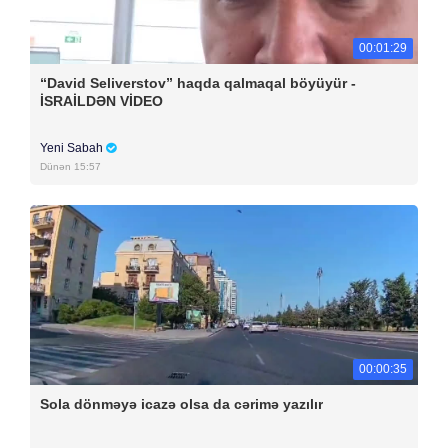
00:01:29
“David Seliverstov” haqda qalmaqal böyüyür -
İSRAİLDƏN VİDEO
Yeni Sabah
Dünən 15:57
00:00:35
Sola dönməyə icazə olsa da cərimə yazılır