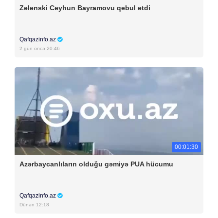
Zelenski Ceyhun Bayramovu qəbul etdi
Qafqazinfo.az
2 gün öncə 20:46
00:01:30
Azərbaycanlıların olduğu gəmiyə PUA hücumu
Qafqazinfo.az
Dünən 12:18