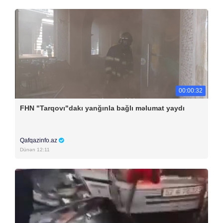
00:00:32
FHN "Tarqovı"dakı yanğınla bağlı məlumat yaydı
Qafqazinfo.az
Dünən 12:11