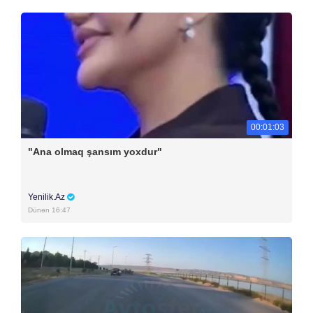
00:01:03
"Ana olmaq şansım yoxdur"
Yenilik.Az
Dünən 16:47