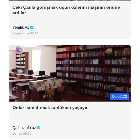
Ceki Çanla görüşmək üçün özlərini maşının önünə
atdılar
Yenilik.Az
2 gün öncə 08:14
00:02:22
Onlar işini itirmək təhlükəsi yaşayır
Qafqazinfo.az
Dünən 09:59