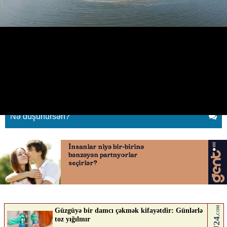
Bulvarda “Prezident Kuboku”
keçiriləcək
01.05.2026
0
QAFQAZINFO.AZ
ABUNƏ OL
Nə düşünürsən?