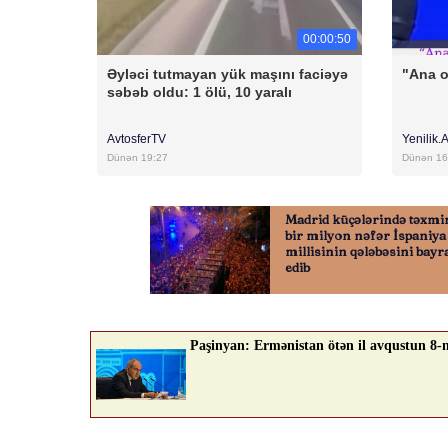
00:00:50
Əyləci tutmayan yük maşını faciəyə
"Ana 
səbəb oldu: 1 ölü, 10 yaralı
AvtosferTV
Yenilik.
Dünən 19:27
Dünən 16