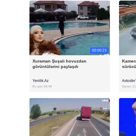
00:00:23
Xuraman Şuşalı hovuzdan
Kamera
görüntülərini paylaşdı
sürücü
Yenilik.Az
Avtosfe
Bu gün 08:36
Dünən 21