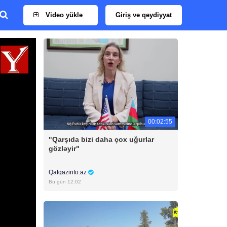
Video yüklə
Giriş və qeydiyyat
00:02:55
"Qarşıda bizi daha çox uğurlar
gözləyir"
Qafqazinfo.az
Bu gün 12:02