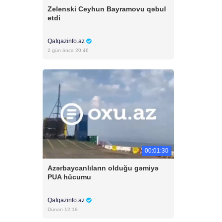
Zelenski Ceyhun Bayramovu qəbul
etdi
Qafqazinfo.az
2 gün öncə 20:46
00:01:30
Azərbaycanlıların olduğu gəmiyə
PUA hücumu
Qafqazinfo.az
Dünən 12:18