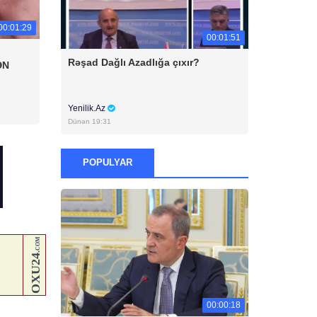
00:01:29
00:01:51
Rəşad Dağlı Azadlığa çıxır?
ƏN
Yenilik.Az
Dünən 19:31
POPULYAR
00:00:18