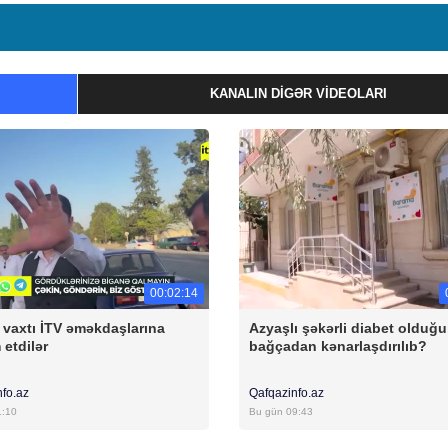
KANALIN DIGƏR VIDEOLARI
00:02:14
ş vaxtı İTV əməkdaşlarına
Azyaşlı şəkərli diabet olduğ
etdilər
bağçadan kənarlaşdırılıb?
nfo.az
Qafqazinfo.az
1:10
Bu gün 09:43