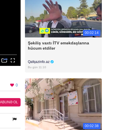
00:02:14
Şəkiliş vaxtı İTV əməkdaşlarına
hücum etdilər
Qafqazinfo.az
Bu gün 11:10
0
ABUNƏ OL
00:02:38