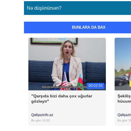
Nə düşünürsən?
BUNLARA DA BAX
00:02:55
"Qarşıda bizi daha çox uğurlar
Şəkili
gözləyir"
hücum 
Qafqazinfo.az
Qafqazi
Bu gün 12:02
Bu gün 1