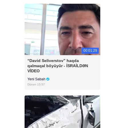
00:01:29
“David Seliverstov” haqda
qalmaqal böyüyür - İSRAİLDƏN
VİDEO
Yeni Sabah
Dünən 15:57