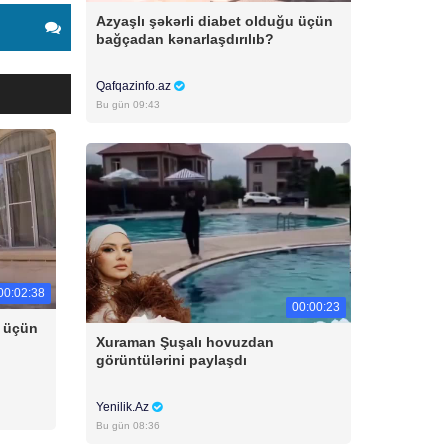
Azyaşlı şəkərli diabet olduğu üçün
bağçadan kənarlaşdırılıb?
Qafqazinfo.az
Bu gün 09:43
00:02:38
00:00:23
u üçün
Xuraman Şuşalı hovuzdan
görüntülərini paylaşdı
Yenilik.Az
Bu gün 08:36