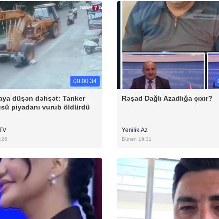
00:00:34
ya düşən dəhşət: Tanker
Rəşad Dağlı Azadlığa çıxır?
sü piyadanı vurub öldürdü
rTV
Yenilik.Az
:26
Dünən 19:31