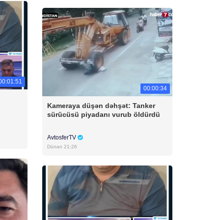
00:01:51
00:00:34
Kameraya düşən dəhşət: Tanker
sürücüsü piyadanı vurub öldürdü
AvtosferTV
Dünən 21:26