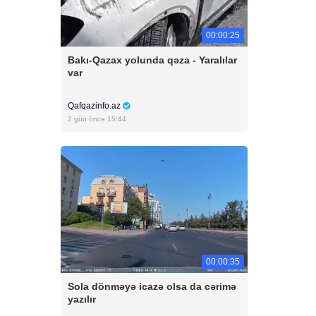
00:00:25
Bakı-Qazax yolunda qəza - Yaralılar
var
Qafqazinfo.az
2 gün öncə 15:44
00:00:35
Sola dönməyə icazə olsa da cərimə
yazılır