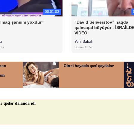
00:01:03
olmaq şansım yoxdur"
“David Seliverstov” haqda
qalmaqal böyüyür - İSRAİLD
VİDEO
Az
Yeni Sabah
:47
Dünən 15:57