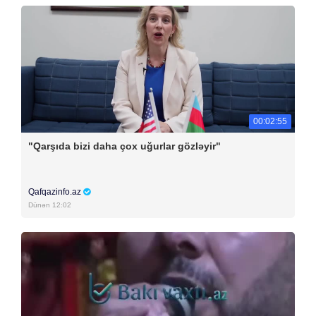
00:02:55
"Qarşıda bizi daha çox uğurlar gözləyir"
Qafqazinfo.az
Dünən 12:02