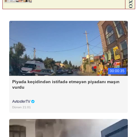
00:00:35
Piyada keçidindən istifadə etməyən piyadanı maşın
vurdu
AvtosferTV
Dünən 21:01