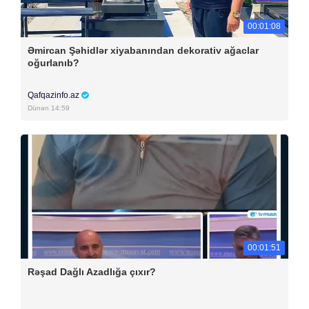
00:01:08
Əmircan Şəhidlər xiyabanından dekorativ ağaclar
oğurlanıb?
Qafqazinfo.az
Dünən 14:59
00:01:51
Rəşad Dağlı Azadlığa çıxır?