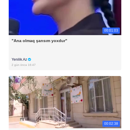
00:01:03
"Ana olmaq şansım yoxdur"
Yenilik.Az
2 gün öncə 16:47
00:02:38