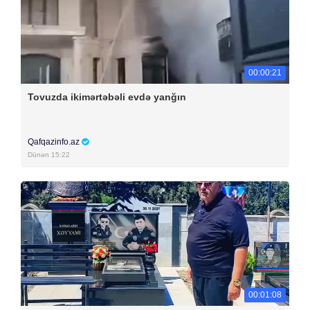
00:00:21
Tovuzda ikimərtəbəli evdə yanğın
Qafqazinfo.az
Dünən 15:22
00:01:08