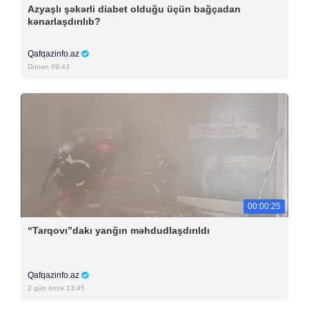
Azyaşlı şəkərli diabet olduğu üçün bağçadan
kənarlaşdırılıb?
Qafqazinfo.az
Dünən 09:43
00:00:25
“Tarqovı”dakı yanğın məhdudlaşdırıldı
Qafqazinfo.az
2 gün öncə 13:45