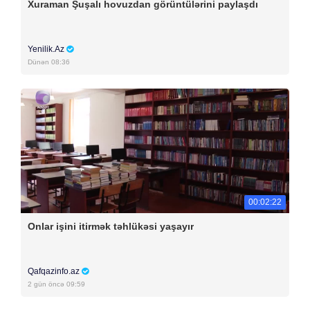
Xuraman Şuşalı hovuzdan görüntülərini paylaşdı
Yenilik.Az
Dünən 08:36
00:02:22
Onlar işini itirmək təhlükəsi yaşayır
Qafqazinfo.az
2 gün öncə 09:59