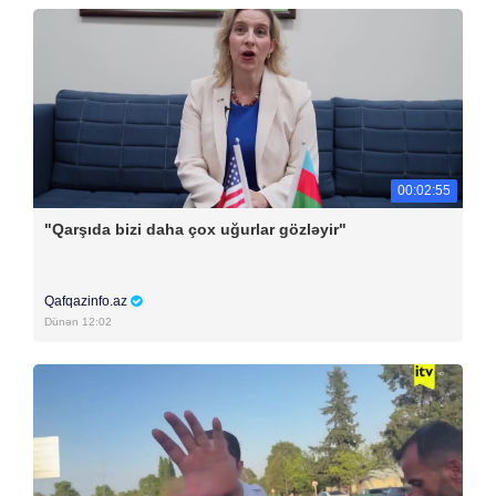
00:02:55
"Qarşıda bizi daha çox uğurlar gözləyir"
Qafqazinfo.az
Dünən 12:02