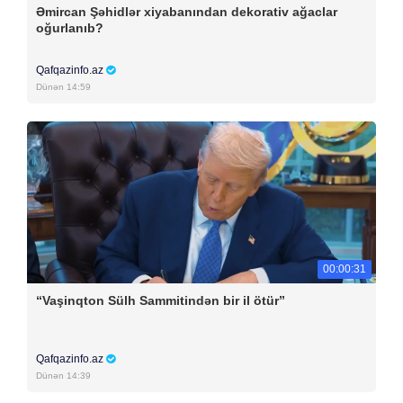
Əmircan Şəhidlər xiyabanından dekorativ ağaclar
oğurlanıb?
Qafqazinfo.az
Dünən 14:59
00:00:31
“Vaşinqton Sülh Sammitindən bir il ötür”
Qafqazinfo.az
Dünən 14:39