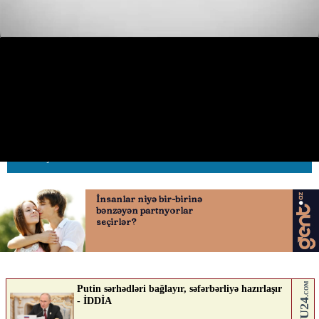
Tıxacdan yayınan sürücülər əks
zolağı zəbt etdi
24.04.2026
0
AVTOSFERTV
ABUNƏ OL
Nə düşünürsən?