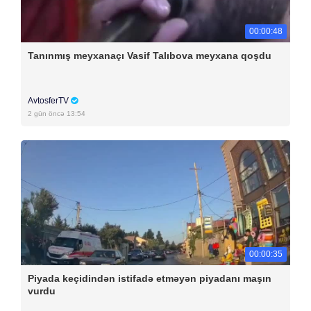
00:00:48
Tanınmış meyxanaçı Vasif Talıbova meyxana qoşdu
AvtosferTV
2 gün öncə 13:54
00:00:35
Piyada keçidindən istifadə etməyən piyadanı maşın
vurdu