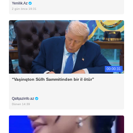
Yenilik.Az
2 gün öncə 19:31
00:00:31
“Vaşinqton Sülh Sammitindən bir il ötür”
Qafqazinfo.az
Dünən 14:39