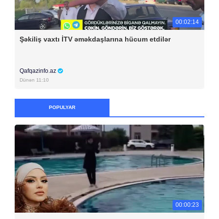
00:02:14
Şəkiliş vaxtı İTV əməkdaşlarına hücum etdilər
Qafqazinfo.az
Dünən 11:10
POPULYAR
00:00:23