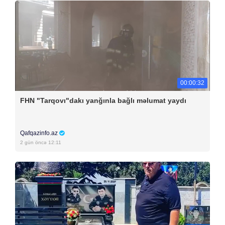
00:00:32
FHN "Tarqovı"dakı yanğınla bağlı məlumat yaydı
Qafqazinfo.az
2 gün öncə 12:11