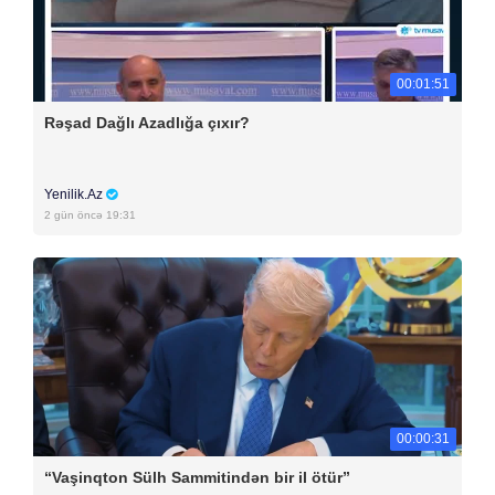
00:01:51
Rəşad Dağlı Azadlığa çıxır?
Yenilik.Az
2 gün öncə 19:31
00:00:31
“Vaşinqton Sülh Sammitindən bir il ötür”