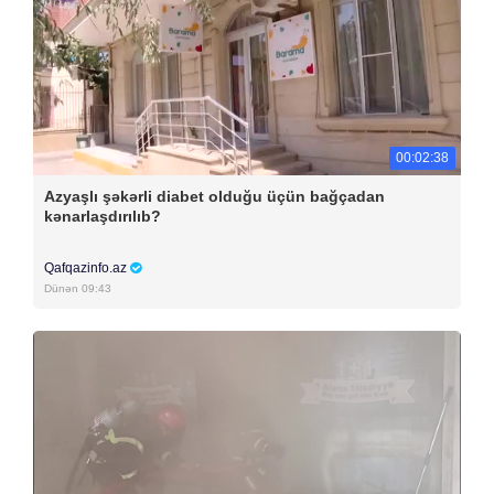
00:02:38
Azyaşlı şəkərli diabet olduğu üçün bağçadan
kənarlaşdırılıb?
Qafqazinfo.az
Dünən 09:43