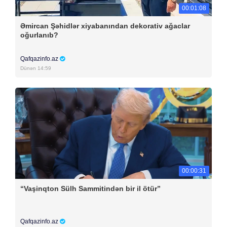
00:01:08
Əmircan Şəhidlər xiyabanından dekorativ ağaclar
oğurlanıb?
Qafqazinfo.az
Dünən 14:59
00:00:31
“Vaşinqton Sülh Sammitindən bir il ötür”
Qafqazinfo.az