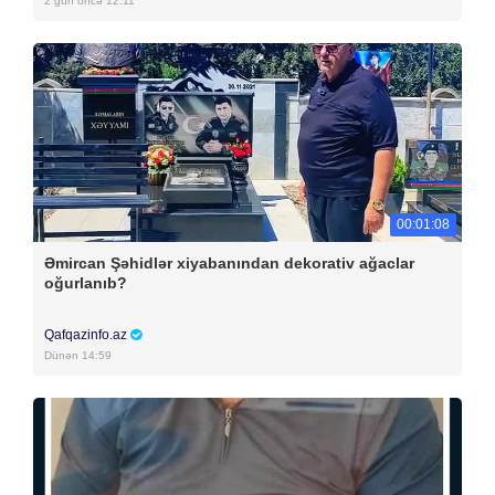
2 gün öncə 12:11
00:01:08
Əmircan Şəhidlər xiyabanından dekorativ ağaclar
oğurlanıb?
Qafqazinfo.az
Dünən 14:59