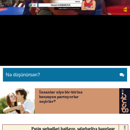
Toğrul Əsgərovla xanım
idmançımız arasında maraqlı
dialoq
24.04.2026
0
QAFQAZINFO.AZ
ABUNƏ OL
Nə düşünürsən?