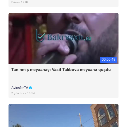
Dünən 12:02
00:00:48
Tanınmış meyxanaçı Vasif Talıbova meyxana qoşdu
AvtosferTV
2 gün öncə 13:54