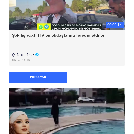
00:02:14
Şəkiliş vaxtı İTV əməkdaşlarına hücum etdilər
Qafqazinfo.az
Dünən 11:10
POPULYAR