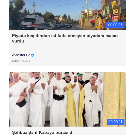
00:00:35
Piyada keçidindən istifadə etməyən piyadanı maşın
vurdu
AvtosferTV
Dünən 21:01
00:00:11
Şahbaz Şərif Kəbəyə buraxıldı