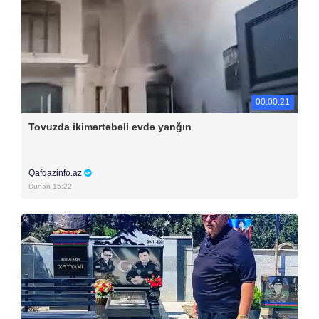
00:00:21
Tovuzda ikimərtəbəli evdə yanğın
Qafqazinfo.az
Dünən 15:22