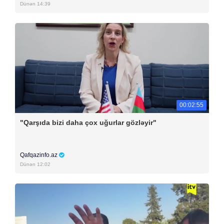
Dünən 14:39
00:02:55
"Qarşıda bizi daha çox uğurlar gözləyir"
Qafqazinfo.az
Dünən 12:02