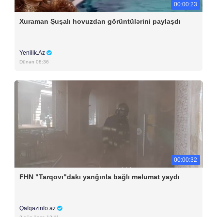
00:00:23
Xuraman Şuşalı hovuzdan görüntülərini paylaşdı
Yenilik.Az
Dünən 08:36
00:00:32
FHN "Tarqovı"dakı yanğınla bağlı məlumat yaydı
Qafqazinfo.az