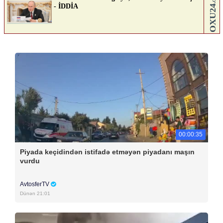
00:00:35
Piyada keçidindən istifadə etməyən piyadanı maşın
vurdu
AvtosferTV
Dünən 21:01