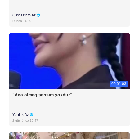
Qafqazinfo.az
Dünən 14:39
00:01:03
"Ana olmaq şansım yoxdur"
Yenilik.Az
2 gün öncə 16:47