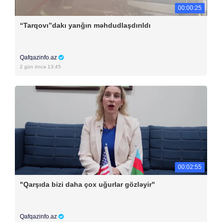
00:00:25
“Tarqovı”dakı yanğın məhdudlaşdırıldı
Qafqazinfo.az
2 gün öncə 13:45
00:02:55
"Qarşıda bizi daha çox uğurlar gözləyir"
Qafqazinfo.az