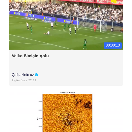
00:00:13
Velko Simiçin qolu
Qafqazinfo.az
2 gün öncə 22:39