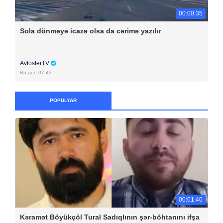
00:00:35
Sola dönməyə icazə olsa da cərimə yazılır
AvtosferTV
Bu gün 07:43
POPULYAR
00:01:40
Kəramət Böyükçöl Tural Sadıqlının şər-böhtanını ifşa