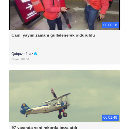
00:00:16
Canlı yayım zamanı güllələnərək öldürüldü
Qafqazinfo.az
Dünən 08:04
00:01:48
97 yaşında yeni rekorda imza atdı