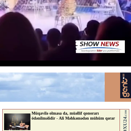
Rusiyada sirkdə dəhşətli anlar
21.04.2026
0
YENI SABAH
ABUNƏ OL
Nə düşünürsən?