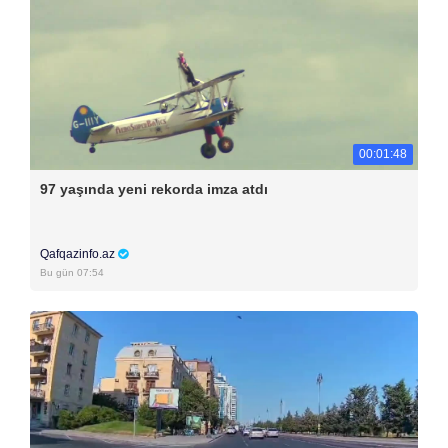
00:01:48
97 yaşında yeni rekorda imza atdı
Qafqazinfo.az
Bu gün 07:54