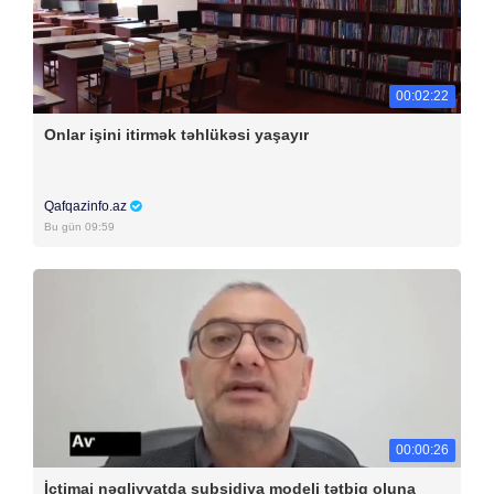
00:02:22
Onlar işini itirmək təhlükəsi yaşayır
Qafqazinfo.az
Bu gün 09:59
00:00:26
İctimai nəqliyyatda subsidiya modeli tətbiq oluna