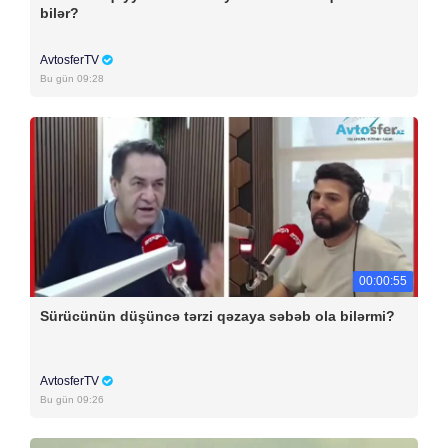
bilər?
AvtosferTV
Bu gün 09:28
00:00:55
Sürücünün düşüncə tərzi qəzaya səbəb ola bilərmi?
AvtosferTV
Bu gün 09:26