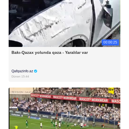
00:00:25
Bakı-Qazax yolunda qəza - Yaralılar var
Qafqazinfo.az
Dünən 15:44