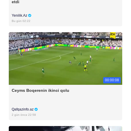
etdi
Yenilik.Az
Bu gün 02:22
00:00:08
Ceyms Boqerenin ikinci qolu
Qafqazinfo.az
2 gün öncə 22:58