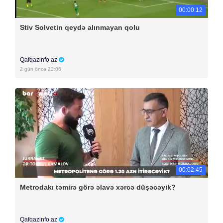
00:00:12
Stiv Solvetin qeydə alınmayan qolu
Qafqazinfo.az
2 gün öncə 23:06
00:02:45
Metrodakı təmirə görə əlavə xərcə düşəcəyik?
Qafqazinfo.az