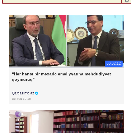
00:02:12
“Hər hansı bir məxaric əməliyyatına məhdudiyyət
qoymuruq”
Qafqazinfo.az
Bu gün 10:18