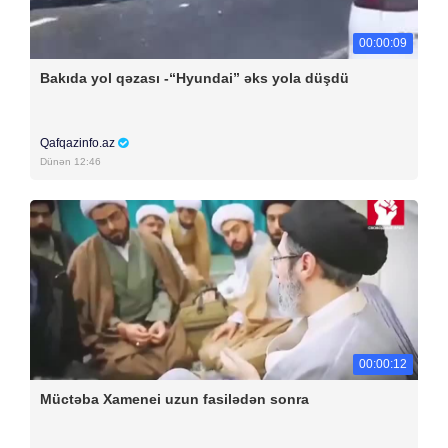
00:00:09
Bakıda yol qəzası -“Hyundai” əks yola düşdü
Qafqazinfo.az
Dünən 12:46
00:00:12
Müctəba Xamenei uzun fasilədən sonra