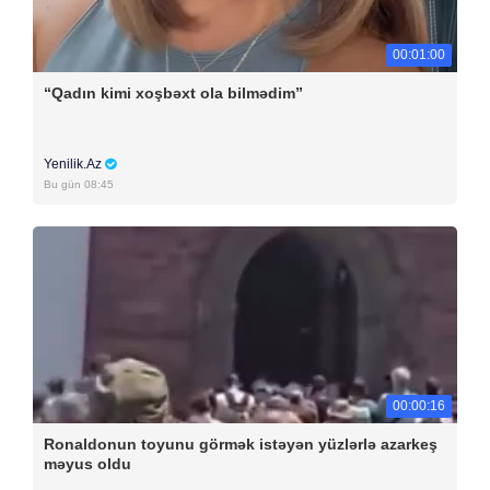
00:01:00
“Qadın kimi xoşbəxt ola bilmədim”
Yenilik.Az
Bu gün 08:45
00:00:16
Ronaldonun toyunu görmək istəyən yüzlərlə azarkeş
məyus oldu