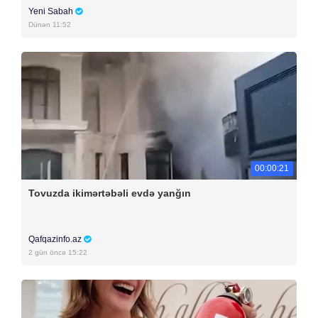
Yeni Sabah
Dünən 11:52
00:00:21
Tovuzda ikimərtəbəli evdə yanğın
Qafqazinfo.az
2 gün öncə 15:22