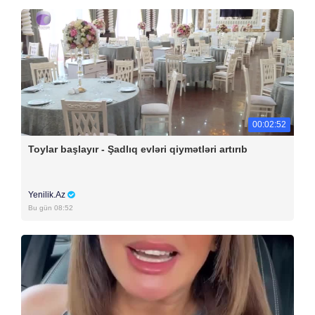
00:02:52
Toylar başlayır - Şadlıq evləri qiymətləri artırıb
Yenilik.Az
Bu gün 08:52