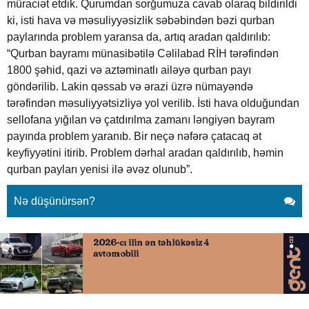
müraciət etdik. Qurumdan sorğumuza cavab olaraq bildirildi
ki, isti hava və məsuliyyəsizlik səbəbindən bəzi qurban
paylarında problem yaransa da, artıq aradan qaldırılıb:
“Qurban bayramı münasibətilə Cəlilabad RİH tərəfindən
1800 şəhid, qazi və aztəminatlı ailəyə qurban payı
göndərilib. Lakin qəssab və ərazi üzrə nümayəndə
tərəfindən məsuliyyətsizliyə yol verilib. İsti hava olduğundan
sellofana yığılan və çatdırılma zamanı ləngiyən bayram
payında problem yaranıb. Bir neçə nəfərə çatacaq ət
keyfiyyətini itirib. Problem dərhal aradan qaldırılıb, həmin
qurban payları yenisi ilə əvəz olunub”.
Nə düşünürsən?