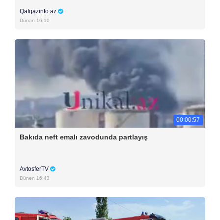
Qafqazinfo.az
Dünən 16:10
00:00:57
Bakıda neft emalı zavodunda partlayış
AvtosferTV
Dünən 16:43