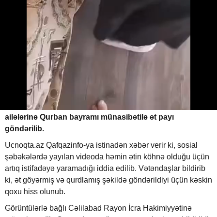
İcra Hakimiyyəti şəhid ailələrinə
köhnə qurban əti göndərdi
28.05.2026
0
UCNOQTA.AZ
ABUNƏ OL
Cəlilabad Rayon İcra Hakimiyyəti tərəfindən şəhid
ailələrinə Qurban bayramı münasibətilə ət payı
göndərilib.
Ucnoqta.az Qafqazinfo-ya istinadən xəbər verir ki, sosial
şəbəkələrdə yayılan videoda həmin ətin köhnə olduğu üçün
artıq istifadəyə yaramadığı iddia edilib. Vətəndaşlar bildirib
ki, ət göyərmiş və qurdlamış şəkildə göndərildiyi üçün kəskin
qoxu hiss olunub.
Görüntülərlə bağlı Cəlilabad Rayon İcra Hakimiyyətinə