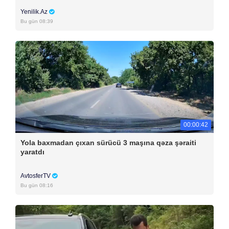
Yenilik.Az
Bu gün 08:39
00:00:42
Yola baxmadan çıxan sürücü 3 maşına qəza şəraiti
yaratdı
AvtosferTV
Bu gün 08:16