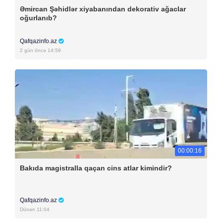
Əmircan Şəhidlər xiyabanından dekorativ ağaclar
oğurlanıb?
Qafqazinfo.az
2 gün öncə 14:59
00:00:16
Bakıda magistralla qaçan cins atlar kimindir?
Qafqazinfo.az
Dünən 11:04