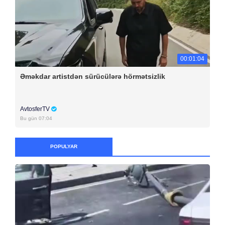
00:01:04
Əməkdar artistdən sürücülərə hörmətsizlik
AvtosferTV
Bu gün 07:04
POPULYAR