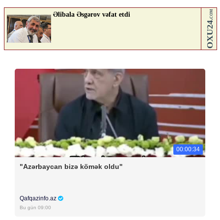
00:00:34
"Azərbaycan bizə kömək oldu"
Qafqazinfo.az
Bu gün 09:00