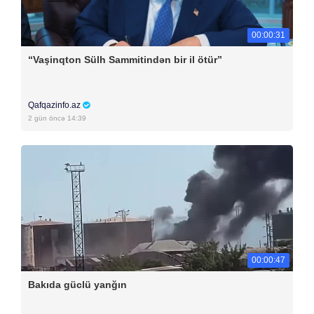
00:00:31
“Vaşinqton Sülh Sammitindən bir il ötür”
Qafqazinfo.az
2 gün öncə 14:39
00:00:47
Bakıda güclü yanğın