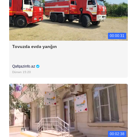
00:00:31
Tovuzda evdə yanğın
Qafqazinfo.az
Dünən 15:20
00:02:38