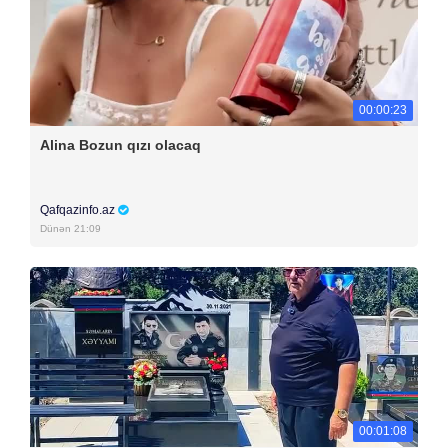
00:00:23
Alina Bozun qızı olacaq
Qafqazinfo.az
Dünən 21:09
00:01:08