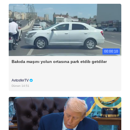
00:00:10
Bakıda maşını yolun ortasına park etdib getdilər
AvtosferTV
Dünən 14:51