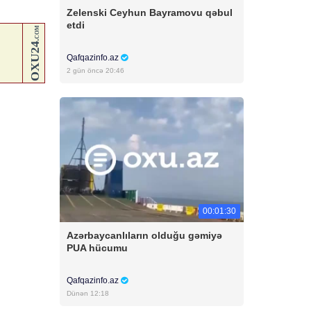
Zelenski Ceyhun Bayramovu qəbul
etdi
Qafqazinfo.az
2 gün öncə 20:46
00:01:30
Azərbaycanlıların olduğu gəmiyə
PUA hücumu
Qafqazinfo.az
Dünən 12:18