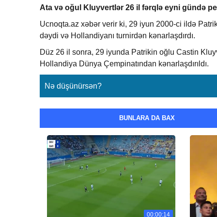
Ata və oğul Kluyvertlər 26 il fərqlə eyni gündə pen
Ucnoqta.az xəbər verir ki, 29 iyun 2000-ci ildə Patri
dəydi və Hollandiyanı turnirdən kənarlaşdırdı.
Düz 26 il sonra, 29 iyunda Patrikin oğlu Castin Kluy
Hollandiya Dünya Çempinatından kənarlaşdırıldı.
Nə düşünürsən?
BUNLARA DA BAX
00:00:14