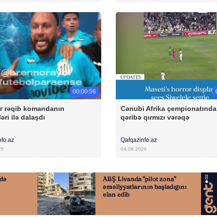
00:00:56
r rəqib komandanın
Cənubi Afrika çempionatında
əri ilə dalaşdı
qəribə qırmızı vərəqə
nfo.az
Qafqazinfo.az
26
04.08.2026