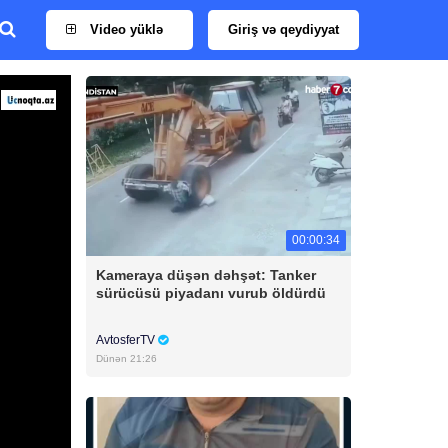
Video yüklə
Giriş və qeydiyyat
00:00:34
Kameraya düşən dəhşət: Tanker
sürücüsü piyadanı vurub öldürdü
AvtosferTV
Dünən 21:26