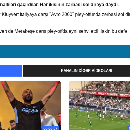
altiləri qaçırdılar. Hər ikisinin zərbəsi sol dirəyə dəydi.
k Kluyvert İtaliyaya qarşı "Avro 2000" pley-offunda zərbəsi sol d
vert də Mərakeşə qarşı pley-offda eyni səhvi etdi, lakin bu dəfə
KANALIN DIGƏR VIDEOLARI
00:00:57