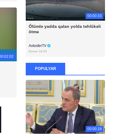
00:00:33
Ölümlə yadda qalan yolda təhlükəli
ötmə
AvtosferTV
Dünən 16:45
00:02:02
POPULYAR
00:00:18