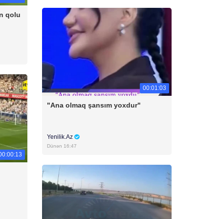
n qolu
00:01:03
"Ana olmaq şansım yoxdur"
Yenilik.Az
Dünən 16:47
00:00:13