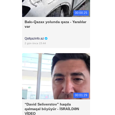
00:00:25
Bakı-Qazax yolunda qəza - Yaralılar
var
Qafqazinfo.az
2 gün öncə 15:44
00:01:29
“David Seliverstov” haqda
qalmaqal böyüyür - İSRAİLDƏN
VİDEO