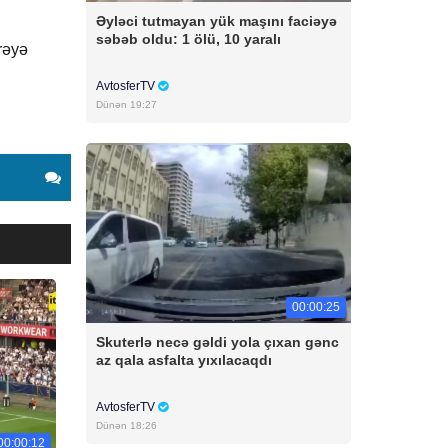
Əyləci tutmayan yük maşını faciəyə
səbəb oldu: 1 ölü, 10 yaralı
irəyə
AvtosferTV
Dünən 19:27
00:00:25
Skuterlə necə gəldi yola çıxan gənc
az qala asfalta yıxılacaqdı
AvtosferTV
Dünən 18:26
00:00:12