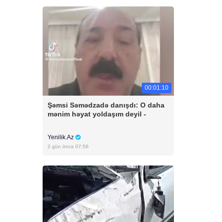
00:01:10
Şəmsi Səmədzadə danışdı: O daha
mənim həyat yoldaşım deyil -
Yenilik.Az
2 gün öncə 07:56