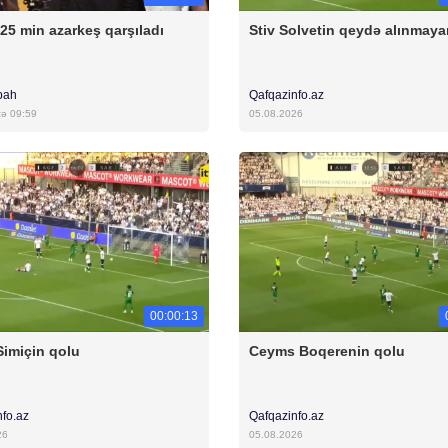
 25 min azarkeş qarşıladı
Stiv Solvetin qeydə alınmaya
bah
Qafqazinfo.az
cə 09:59
05.08.2026
00:00:13
Simiçin qolu
Ceyms Boqerenin qolu
nfo.az
Qafqazinfo.az
26
05.08.2026