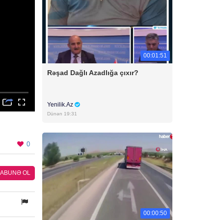
00:01:51
Rəşad Dağlı Azadlığa çıxır?
Yenilik.Az
Dünən 19:31
0
ABUNƏ OL
00:00:50