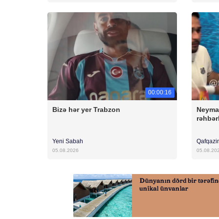
00:00:16
Bizə hər yer Trabzon
Neyma
rəhbərl
Yeni Sabah
Qafqazi
05.08.2026
05.08.20