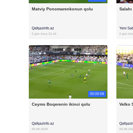
Matviy Ponomarenkonun qolu
Salahı
Qafqazinfo.az
Yeni Sa
2 gün öncə 21:14
2 gün ön
00:00:08
Ceyms Boqerenin ikinci qolu
Velko 
Qafqazinfo.az
Qafqazi
05.08.2026
05.08.20