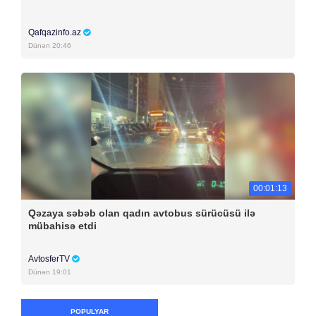
Qafqazinfo.az
Dünən 20:46
00:01:13
Qəzaya səbəb olan qadın avtobus sürücüsü ilə
mübahisə etdi
AvtosferTV
Dünən 19:01
POPULYAR