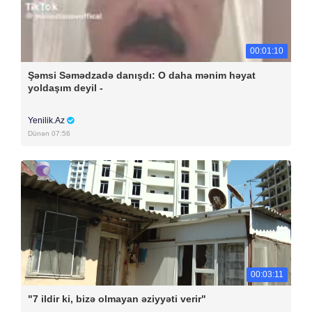
00:01:10
Şəmsi Səmədzadə danışdı: O daha mənim həyat
yoldaşım deyil -
Yenilik.Az
Dünən 07:56
00:03:11
"7 ildir ki, bizə olmayan əziyyəti verir"