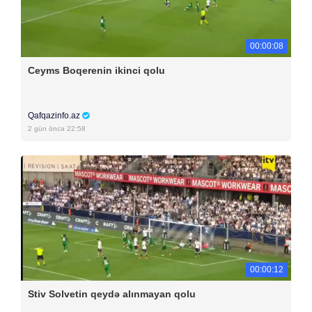
00:00:08
Ceyms Boqerenin ikinci qolu
Qafqazinfo.az
2 gün öncə 22:58
00:00:12
Stiv Solvetin qeydə alınmayan qolu