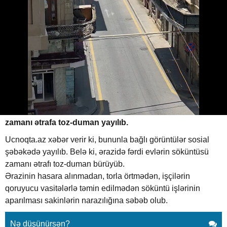
Bakıda söküntü zamanı ətrafa toz
yayıldı
26.05.2026
0
UCNOQTA.AZ
ABUNƏ OL
Paytaxtın Zərgərpalan küçəsində aparılan söküntü işlər
zamanı ətrafa toz-duman yayılıb.
Ucnoqta.az xəbər verir ki, bununla bağlı görüntülər sosial
şəbəkədə yayılıb. Belə ki, ərazidə fərdi evlərin söküntüsü
zamanı ətrafı toz-duman bürüyüb.
Ərazinin hasara alınmadan, torla örtmədən, işçilərin
qoruyucu vasitələrlə təmin edilmədən söküntü işlərinin
aparılması sakinlərin narazılığına səbəb olub.
Nə düşünürsən?