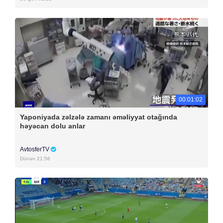
00:01:02
Yaponiyada zəlzələ zamanı əməliyyat otağında
həyəcan dolu anlar
AvtosferTV
Dünən 21:56