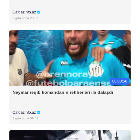
Qafqazinfo.az
2 gün öncə 23:06
00:00:56
Neymar rəqib komandanın rəhbərləri ilə dalaşdı
Qafqazinfo.az
2 gün öncə 09:51