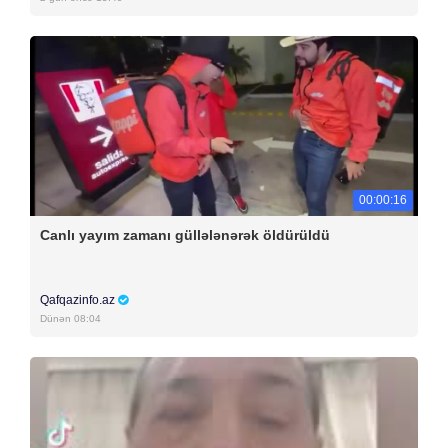
00:00:16
Canlı yayım zamanı güllələnərək öldürüldü
Qafqazinfo.az
Dünən 08:04