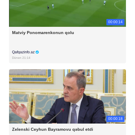
00:00:14
Matviy Ponomarenkonun qolu
Qafqazinfo.az
Dünən 21:14
00:00:18
Zelenski Ceyhun Bayramovu qəbul etdi