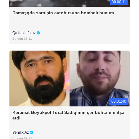
00:00:11
Dəməşqdə sərnişin avtobusuna bombalı hücum
Qafqazinfo.az
Bu gün 03:11
00:01:40
Kəramət Böyükçöl Tural Sadıqlının şər-böhtanını ifşa
etdi
Yenilik.Az
Bu gün 02:22