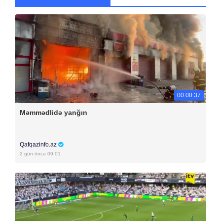
00:00:37
Məmmədlidə yanğın
Qafqazinfo.az
2 gün öncə 09:01