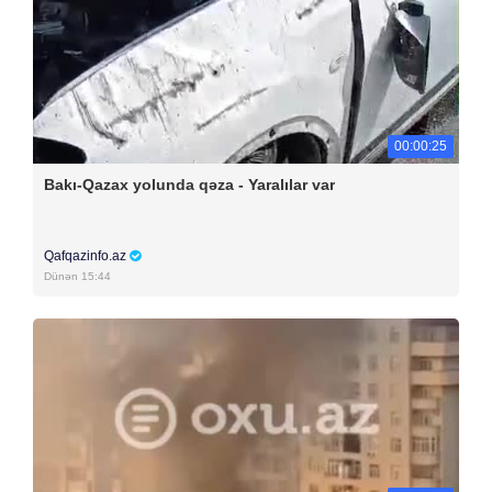
00:00:25
Bakı-Qazax yolunda qəza - Yaralılar var
Qafqazinfo.az
Dünən 15:44