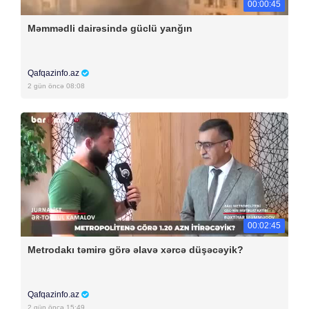
00:00:45
Məmmədli dairəsində güclü yanğın
Qafqazinfo.az
2 gün öncə 08:08
00:02:45
Metrodakı təmirə görə əlavə xərcə düşəcəyik?
Qafqazinfo.az
2 gün öncə 15:49