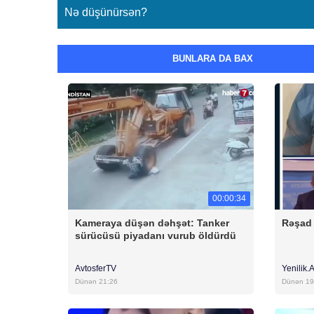
Nə düşünürsən?
BUNLARA DA BAX
00:00:34
Kameraya düşən dəhşət: Tanker
Rəşad 
sürücüsü piyadanı vurub öldürdü
AvtosferTV
Yenilik.
Dünən 21:26
Dünən 19