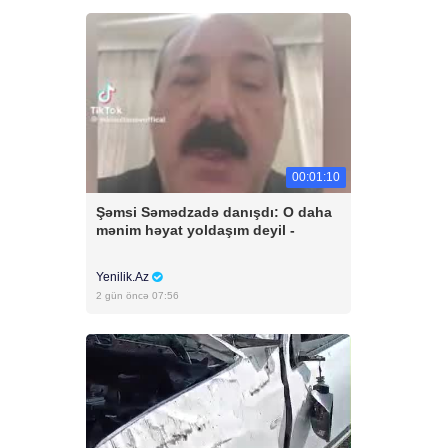
00:01:10
Şəmsi Səmədzadə danışdı: O daha
mənim həyat yoldaşım deyil -
Yenilik.Az
2 gün öncə 07:56