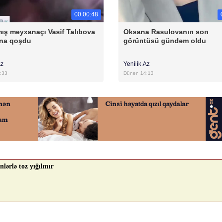
00:00:48
ış meyxanaçı Vasif Talıbova
Oksana Rasulovanın son
na qoşdu
görüntüsü gündəm oldu
Az
Yenilik.Az
:33
Dünən 14:13