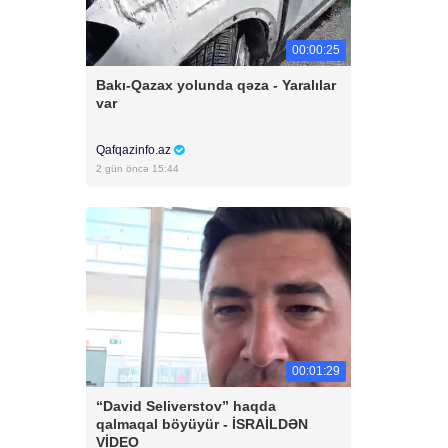
00:00:25
Bakı-Qazax yolunda qəza - Yaralılar
var
Qafqazinfo.az
2 gün öncə 15:44
00:01:29
“David Seliverstov” haqda
qalmaqal böyüyür - İSRAİLDƏN
VİDEO