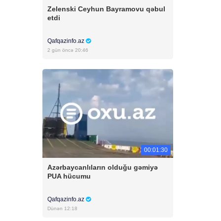
Zelenski Ceyhun Bayramovu qəbul
etdi
Qafqazinfo.az
2 gün öncə 20:46
00:01:30
Azərbaycanlıların olduğu gəmiyə
PUA hücumu
Qafqazinfo.az
Dünən 12:18