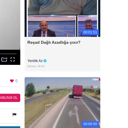
00:01:51
Rəşad Dağlı Azadlığa çıxır?
Yenilik.Az
Dünən 19:31
0
ABUNƏ OL
00:00:50