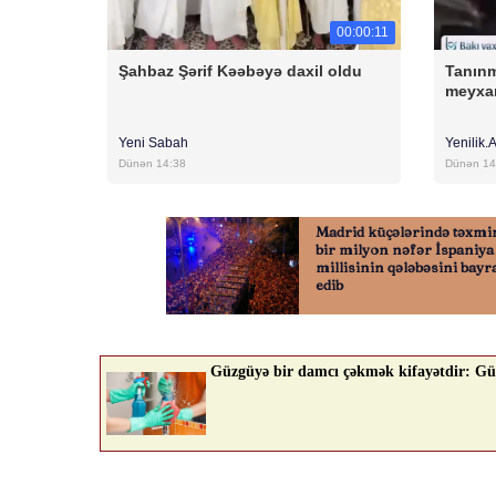
00:00:11
Şahbaz Şərif Kəəbəyə daxil oldu
Tanınm
meyxa
Yeni Sabah
Yenilik.
Dünən 14:38
Dünən 14