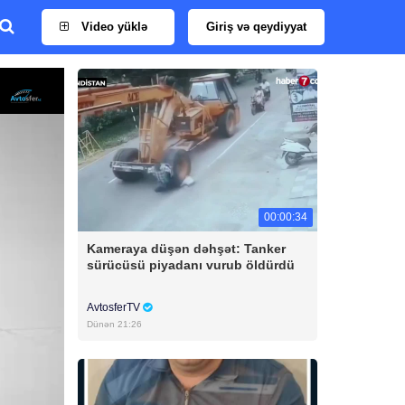
Video yüklə
Giriş və qeydiyyat
00:00:34
Kameraya düşən dəhşət: Tanker
sürücüsü piyadanı vurub öldürdü
AvtosferTV
Dünən 21:26