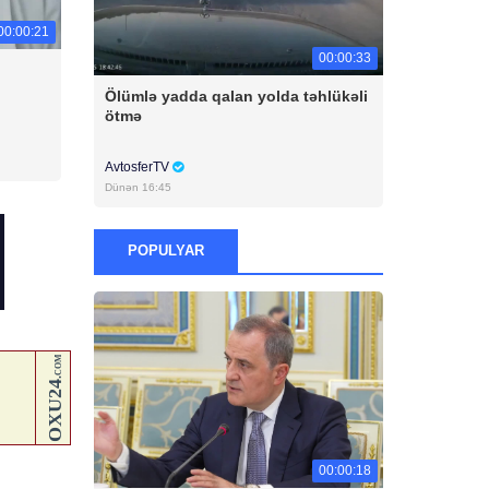
00:00:21
00:00:33
Ölümlə yadda qalan yolda təhlükəli
ötmə
AvtosferTV
Dünən 16:45
POPULYAR
00:00:18