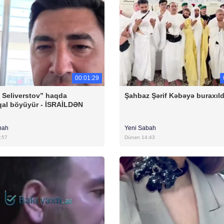
00:01:29
 Seliverstov” haqda
Şahbaz Şərif Kəbəyə buraxıld
al böyüyür - İSRAİLDƏN
bah
Yeni Sabah
:57
Dünən 14:43