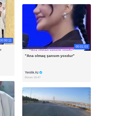
00:00:11
00:01:03
ı
"Ana olmaq şansım yoxdur"
Yenilik.Az
Dünən 16:47