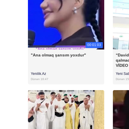
00:01:03
"Ana olmaq şansım yoxdur"
“David
qalmaq
VİDEO
Yenilik.Az
Yeni Sa
Dünən 16:47
Dünən 15