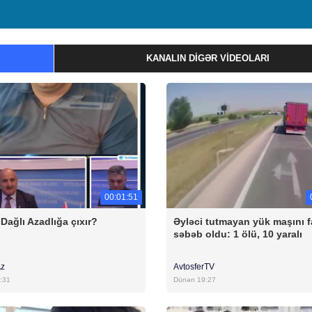
KANALIN DIGƏR VIDEOLARI
00:01:51
Dağlı Azadlığa çıxır?
Əyləci tutmayan yük maşını f
səbəb oldu: 1 ölü, 10 yaralı
Az
AvtosferTV
:31
Dünən 19:27