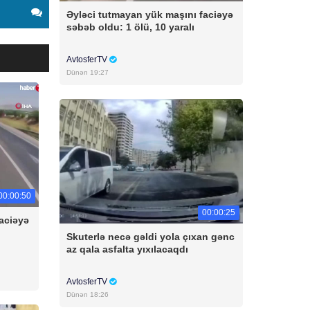
Əyləci tutmayan yük maşını faciəyə
səbəb oldu: 1 ölü, 10 yaralı
AvtosferTV
Dünən 19:27
00:00:50
00:00:25
aciəyə
Skuterlə necə gəldi yola çıxan gənc
az qala asfalta yıxılacaqdı
AvtosferTV
Dünən 18:26