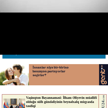
Maştağada idarəetmədən çıxan
“Mercedes” obyekti uçurdu
02.07.2026
0
AVTOSFERTV
ABUNƏ OL
Nə düşünürsən?