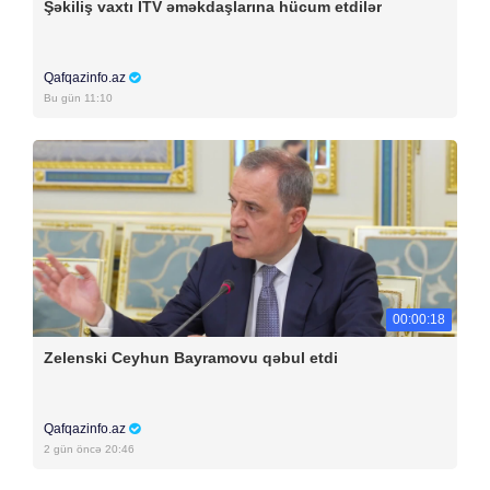
Şəkiliş vaxtı İTV əməkdaşlarına hücum etdilər
Qafqazinfo.az
Bu gün 11:10
00:00:18
Zelenski Ceyhun Bayramovu qəbul etdi
Qafqazinfo.az
2 gün öncə 20:46