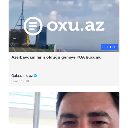
00:01:30
Azərbaycanlıların olduğu gəmiyə PUA hücumu
Qafqazinfo.az
Dünən 12:18