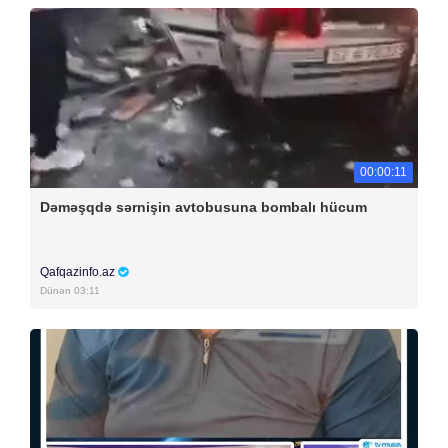
00:00:11
Dəməşqdə sərnişin avtobusuna bombalı hücum
Qafqazinfo.az
Dünən 03:11