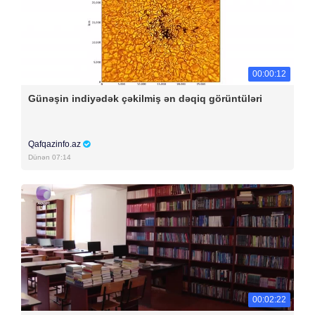
00:00:12
Günəşin indiyədək çəkilmiş ən dəqiq görüntüləri
Qafqazinfo.az
Dünən 07:14
00:02:22