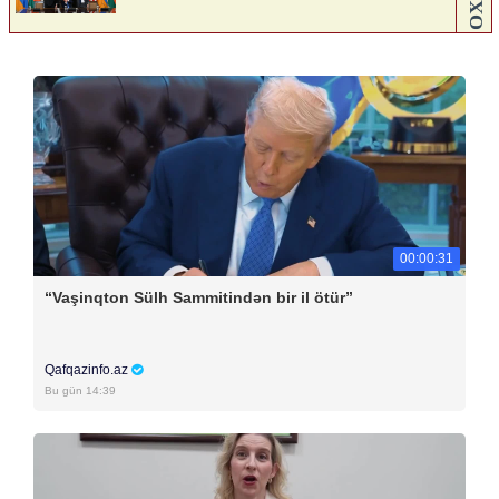
00:00:31
“Vaşinqton Sülh Sammitindən bir il ötür”
Qafqazinfo.az
Bu gün 14:39