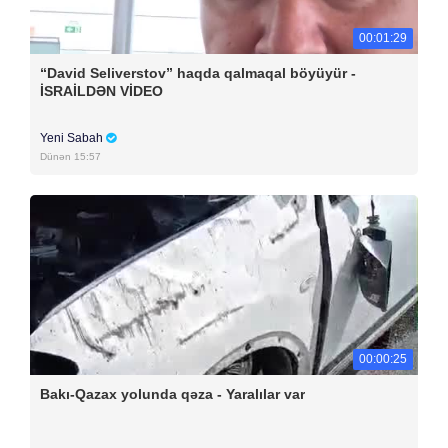
00:01:29
“David Seliverstov” haqda qalmaqal böyüyür -
İSRAİLDƏN VİDEO
Yeni Sabah
Dünən 15:57
00:00:25
Bakı-Qazax yolunda qəza - Yaralılar var