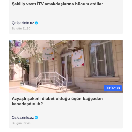
Şəkiliş vaxtı İTV əməkdaşlarına hücum etdilər
Qafqazinfo.az
Bu gün 11:10
00:02:38
Azyaşlı şəkərli diabet olduğu üçün bağçadan
kənarlaşdırılıb?
Qafqazinfo.az
Bu gün 09:43