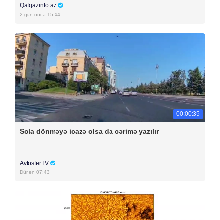
Qafqazinfo.az
2 gün öncə 15:44
00:00:35
Sola dönməyə icazə olsa da cərimə yazılır
AvtosferTV
Dünən 07:43