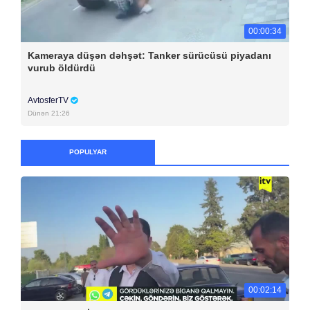
00:00:34
Kameraya düşən dəhşət: Tanker sürücüsü piyadanı
vurub öldürdü
AvtosferTV
Dünən 21:26
POPULYAR
00:02:14