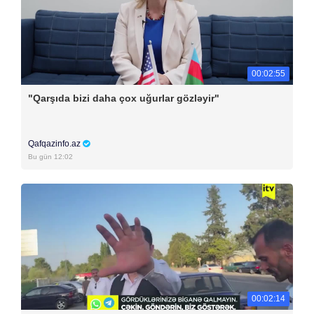
00:02:55
"Qarşıda bizi daha çox uğurlar gözləyir"
Qafqazinfo.az
Bu gün 12:02
00:02:14