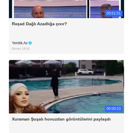
00:01:51
Rəşad Dağlı Azadlığa çıxır?
Yenilik.Az
Dünən 19:31
00:00:23
Xuraman Şuşalı hovuzdan görüntülərini paylaşdı