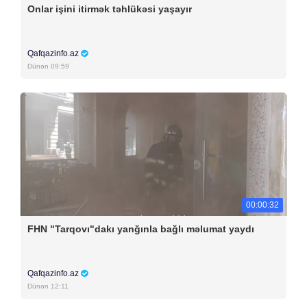
Onlar işini itirmək təhlükəsi yaşayır
Qafqazinfo.az
Dünən 09:59
00:00:32
FHN "Tarqovı"dakı yanğınla bağlı məlumat yaydı
Qafqazinfo.az
Dünən 12:11