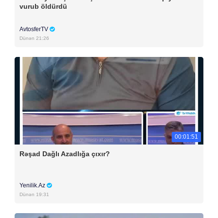
vurub öldürdü
AvtosferTV
Dünən 21:26
00:01:51
Rəşad Dağlı Azadlığa çıxır?
Yenilik.Az
Dünən 19:31