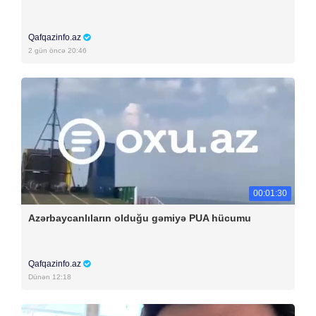
Qafqazinfo.az
2 gün öncə 20:46
00:01:30
Azərbaycanlıların olduğu gəmiyə PUA hücumu
Qafqazinfo.az
Dünən 12:18