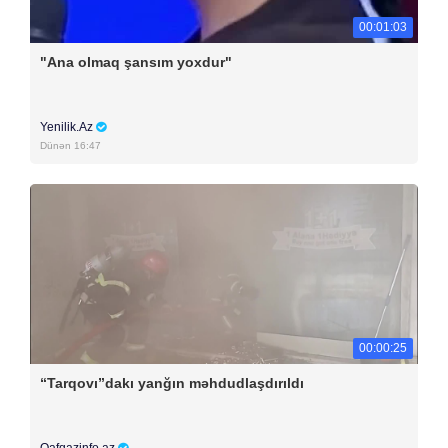
00:01:03
"Ana olmaq şansım yoxdur"
Yenilik.Az
Dünən 16:47
00:00:25
“Tarqovı”dakı yanğın məhdudlaşdırıldı