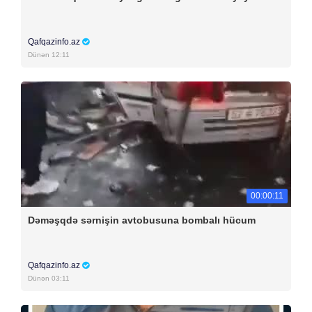
Qafqazinfo.az
Dünən 12:11
00:00:11
Dəməşqdə sərnişin avtobusuna bombalı hücum
Qafqazinfo.az
Dünən 03:11