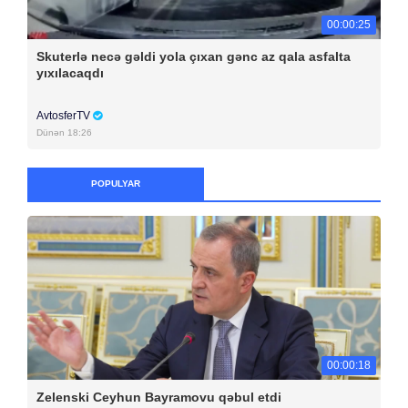
00:00:25
Skuterlə necə gəldi yola çıxan gənc az qala asfalta
yıxılacaqdı
AvtosferTV
Dünən 18:26
POPULYAR
00:00:18
Zelenski Ceyhun Bayramovu qəbul etdi