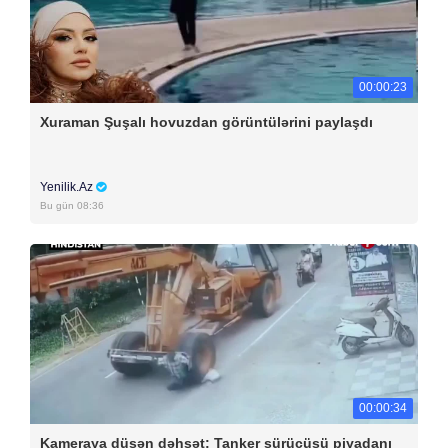
00:00:23
Xuraman Şuşalı hovuzdan görüntülərini paylaşdı
Yenilik.Az
Bu gün 08:36
00:00:34
Kameraya düşən dəhşət: Tanker sürücüsü piyadanı