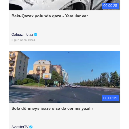
00:00:25
Bakı-Qazax yolunda qəza - Yaralılar var
Qafqazinfo.az
2 gün öncə 15:44
00:00:35
Sola dönməyə icazə olsa da cərimə yazılır
AvtosferTV