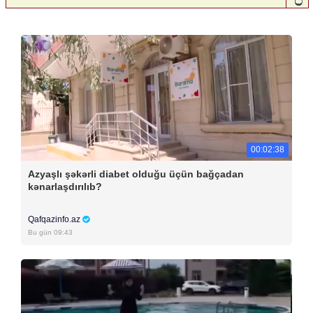
00:02:38
Azyaşlı şəkərli diabet olduğu üçün bağçadan
kənarlaşdırılıb?
Qafqazinfo.az
Bu gün 09:43