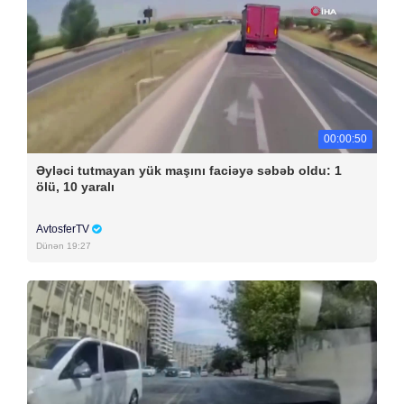
00:00:50
Əyləci tutmayan yük maşını faciəyə səbəb oldu: 1
ölü, 10 yaralı
AvtosferTV
Dünən 19:27