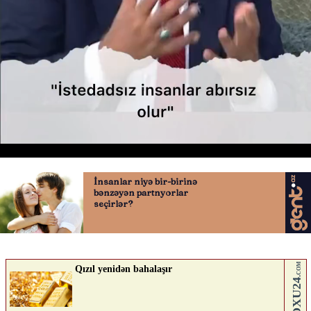
"İstedadsız insanlar abırsız olur"
02.07.2026
0
YENILIK.AZ
ABUNƏ OL
Nə düşünürsən?