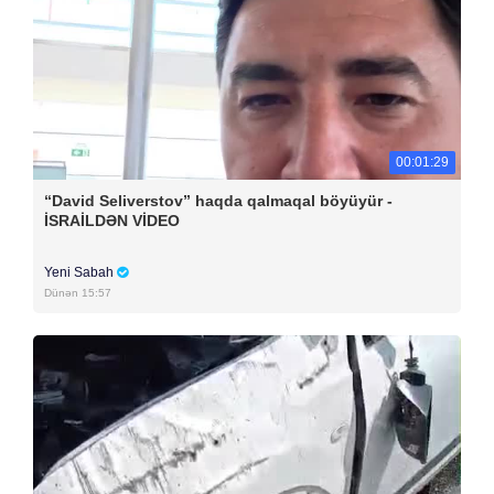
00:01:29
“David Seliverstov” haqda qalmaqal böyüyür -
İSRAİLDƏN VİDEO
Yeni Sabah
Dünən 15:57