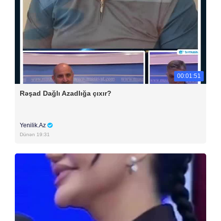
00:01:51
Rəşad Dağlı Azadlığa çıxır?
Yenilik.Az
Dünən 19:31