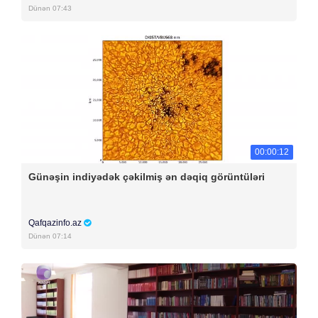
Dünən 07:43
00:00:12
Günəşin indiyədək çəkilmiş ən dəqiq görüntüləri
Qafqazinfo.az
Dünən 07:14