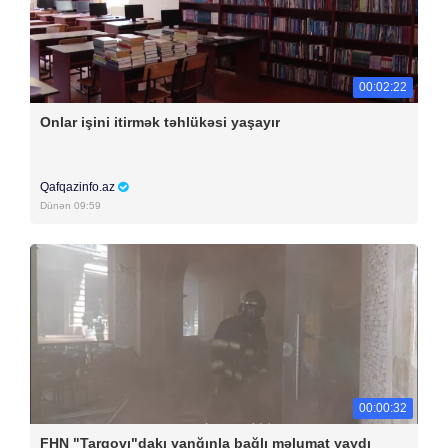
00:02:22
Onlar işini itirmək təhlükəsi yaşayır
Qafqazinfo.az
Dünən 09:59
00:00:32
FHN "Tarqovı"dakı yanğınla bağlı məlumat yaydı