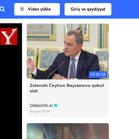
Video yüklə
Giriş və qeydiyyat
00:00:18
Zelenski Ceyhun Bayramovu qəbul
etdi
Qafqazinfo.az
Bu gün 20:46