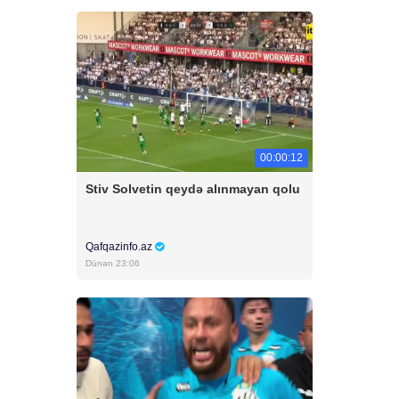
00:00:12
Stiv Solvetin qeydə alınmayan qolu
Qafqazinfo.az
Dünən 23:06