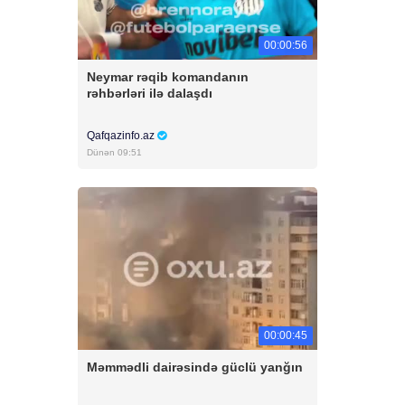
00:00:56
Neymar rəqib komandanın
rəhbərləri ilə dalaşdı
Qafqazinfo.az
Dünən 09:51
00:00:45
Məmmədli dairəsində güclü yanğın