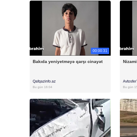
00:00:31
Bakıda yeniyetməyə qarşı cinayət
Nizami
Qafqazinfo.az
Avtosfe
Bu gün 16:04
Bu gün 1