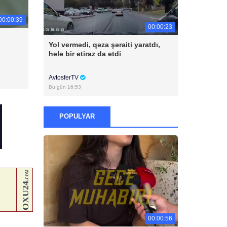
00:00:39
00:00:23
Yol vermədi, qəza şəraiti yaratdı,
hələ bir etiraz da etdi
AvtosferTV
Bu gün 16:53
POPULYAR
00:00:56