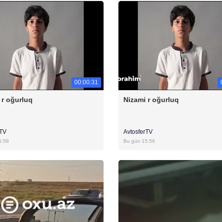
00:00:31
 r oğurluq
Nizami r oğurluq
rTV
AvtosferTV
5:58
Bu gün 15:56