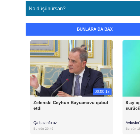
Nə düşünürsən?
BUNLARA DA BAX
00:00:18
Zelenski Ceyhun Bayramovu qəbul
8 aylı
etdi
sürüc
Qafqazinfo.az
Avtosfe
Bu gün 20:46
Bu gün 1