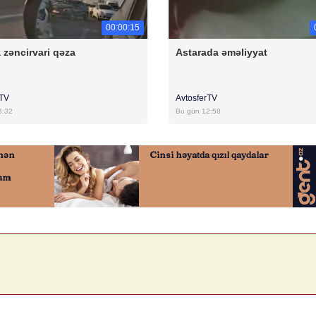
00:00:15
 zəncirvari qəza
Astarada əməliyyat
rTV
AvtosferTV
3:32
Bu gün 12:58