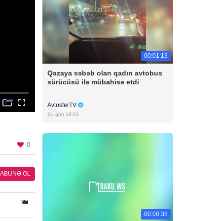
00:01:13
Qəzaya səbəb olan qadın avtobus
sürücüsü ilə mübahisə etdi
AvtosferTV
Bu gün 19:01
0
ABUNƏ OL
00:00:38