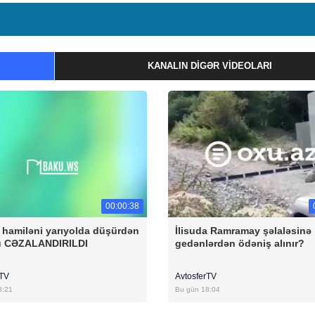
KANALIN DIGƏR VIDEOLARI
00:00:38
q hamiləni yarıyolda düşürdən
İlisuda Ramramay şəlaləsinə
ü CƏZALANDIRILDI
gedənlərdən ödəniş alınır?
rTV
AvtosferTV
8:21
Bu gün 18:04