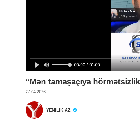
“Mən tamaşaçıya hörmətsizli
27.04.2026
YENILIK.AZ