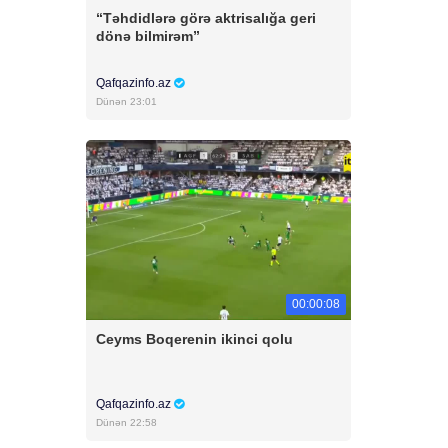
“Təhdidlərə görə aktrisalığa geri
dönə bilmirəm”
Qafqazinfo.az
Dünən 23:01
00:00:08
Ceyms Boqerenin ikinci qolu
Qafqazinfo.az
Dünən 22:58