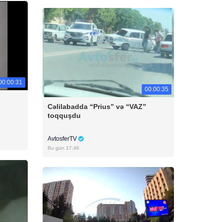
00:00:31
00:00:35
Cəlilabadda “Prius” və “VAZ”
toqquşdu
AvtosferTV
Bu gün 17:46