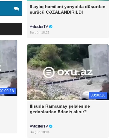
8 aylıq hamiləni yarıyolda düşürdən
sürücü CƏZALANDIRILDI
AvtosferTV
Bu gün 18:21
00:00:18
00:00:18
İlisuda Ramramay şəlaləsinə
gedənlərdən ödəniş alınır?
AvtosferTV
Bu gün 18:04