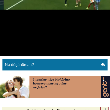
Ederson qırmızı vərəqədən sonra
hakimə kəllə vurmaq istədi
26.04.2026
0
QAFQAZINFO.AZ
ABUNƏ OL
Ederson qırmızı vərəqədən sonra hakimə kəllə vurmaq istədi
Nə düşünürsən?