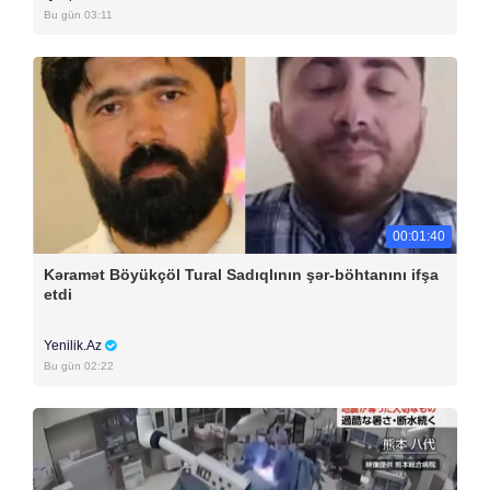
Bu gün 03:11
00:01:40
Kəramət Böyükçöl Tural Sadıqlının şər-böhtanını ifşa
etdi
Yenilik.Az
Bu gün 02:22