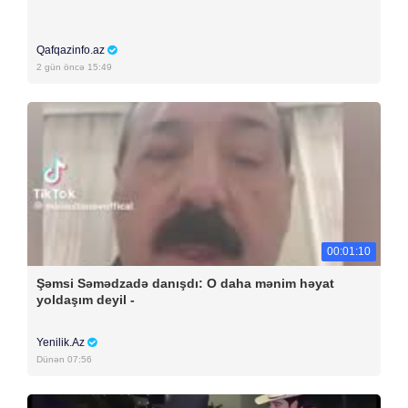
Qafqazinfo.az
2 gün öncə 15:49
00:01:10
Şəmsi Səmədzadə danışdı: O daha mənim həyat
yoldaşım deyil -
Yenilik.Az
Dünən 07:56