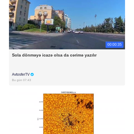
00:00:35
Sola dönməyə icazə olsa da cərimə yazılır
AvtosferTV
Bu gün 07:43