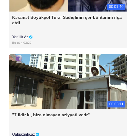
00:01:40
Kəramət Böyükçöl Tural Sadıqlının şər-böhtanını ifşa
etdi
Yenilik.Az
Bu gün 02:22
00:03:11
"7 ildir ki, bizə olmayan əziyyəti verir"
Qafqazinfo.az