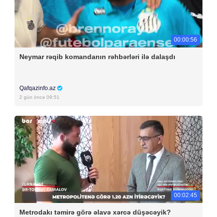
00:00:56
Neymar rəqib komandanın rəhbərləri ilə dalaşdı
Qafqazinfo.az
2 gün öncə 09:51
00:02:45
Metrodakı təmirə görə əlavə xərcə düşəcəyik?