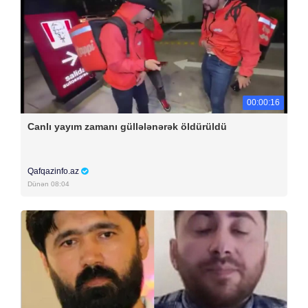
00:00:16
Canlı yayım zamanı güllələnərək öldürüldü
Qafqazinfo.az
Dünən 08:04