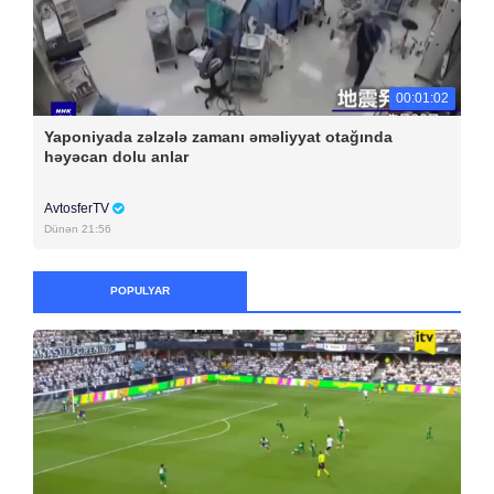
00:01:02
Yaponiyada zəlzələ zamanı əməliyyat otağında
həyəcan dolu anlar
AvtosferTV
Dünən 21:56
POPULYAR