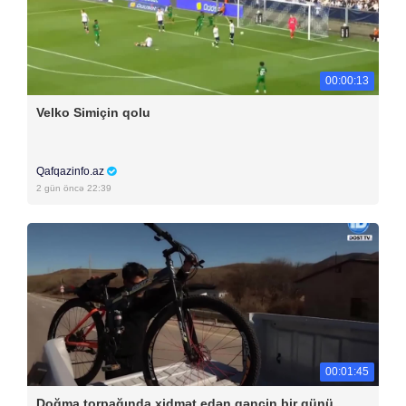
00:00:13
Velko Simiçin qolu
Qafqazinfo.az
2 gün öncə 22:39
00:01:45
Doğma torpağında xidmət edən gəncin bir günü