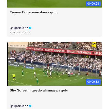
00:00:08
Ceyms Boqerenin ikinci qolu
Qafqazinfo.az
2 gün öncə 22:58
00:00:12
Stiv Solvetin qeydə alınmayan qolu
Qafqazinfo.az