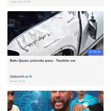
2 gün öncə 23:06
00:00:25
Bakı-Qazax yolunda qəza - Yaralılar var
Qafqazinfo.az
Dünən 15:44