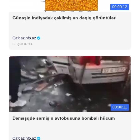
00:00:12
Günəşin indiyədək çəkilmiş ən dəqiq görüntüləri
Qafqazinfo.az
Bu gün 07:14
00:00:11
Dəməşqdə sərnişin avtobusuna bombalı hücum
Qafqazinfo.az