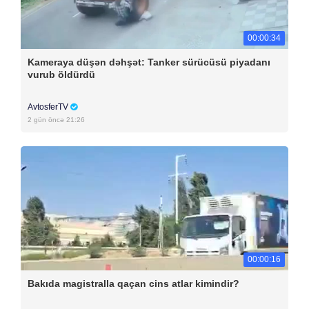
00:00:34
Kameraya düşən dəhşət: Tanker sürücüsü piyadanı
vurub öldürdü
AvtosferTV
2 gün öncə 21:26
00:00:16
Bakıda magistralla qaçan cins atlar kimindir?