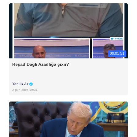
00:01:51
Rəşad Dağlı Azadlığa çıxır?
Yenilik.Az
2 gün öncə 19:31