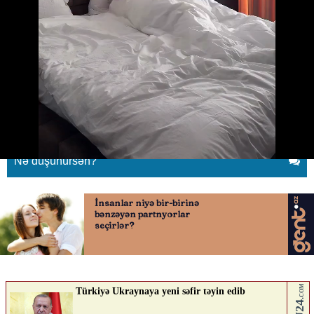
Aysunun paylaşımı tənqidlərə
səbəb oldu
26.04.2026
0
YENILIK.AZ
ABUNƏ OL
Nə düşünürsən?