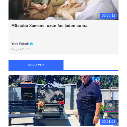
00:00:12
Müctəba Xamenei uzun fasilədən sonra
Yeni Sabah
Bu gün 11:52
POPULYAR
00:01:08