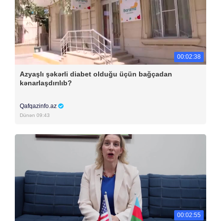
00:02:38
Azyaşlı şəkərli diabet olduğu üçün bağçadan
kənarlaşdırılıb?
Qafqazinfo.az
Dünən 09:43
00:02:55