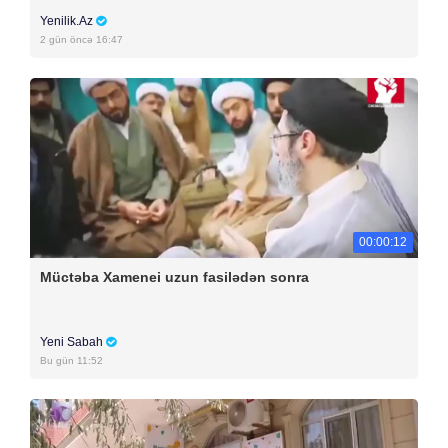
Yenilik.Az
2 gün öncə 16:47
00:00:12
Müctəba Xamenei uzun fasilədən sonra
Yeni Sabah
Bu gün 11:52