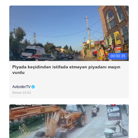
00:00:35
Piyada keçidindən istifadə etməyən piyadanı maşın
vurdu
AvtosferTV
Dünən 21:01