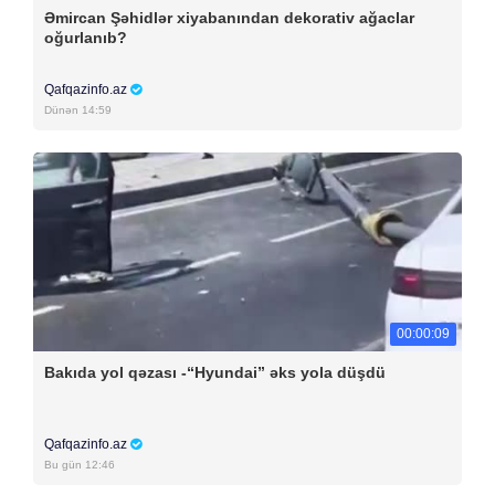
Əmircan Şəhidlər xiyabanından dekorativ ağaclar
oğurlanıb?
Qafqazinfo.az
Dünən 14:59
00:00:09
Bakıda yol qəzası -“Hyundai” əks yola düşdü
Qafqazinfo.az
Bu gün 12:46