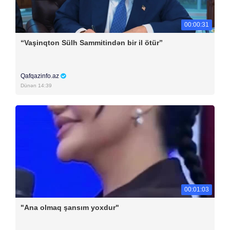
00:00:31
“Vaşinqton Sülh Sammitindən bir il ötür”
Qafqazinfo.az
Dünən 14:39
00:01:03
"Ana olmaq şansım yoxdur"