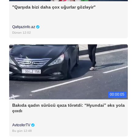
"Qarşıda bizi daha çox uğurlar gözləyir"
Qafqazinfo.az
Dünən 12:02
00:00:05
Bakıda qadın sürücü qəza törətdi: “Hyundai” əks yola
çıxdı
AvtosferTV
Bu gün 12:48