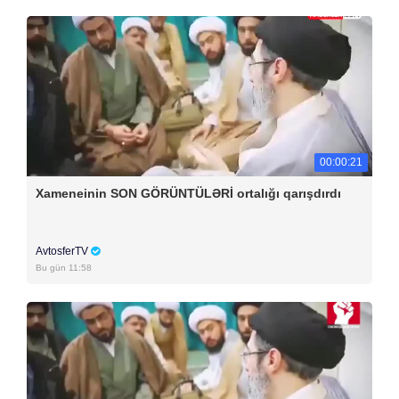
00:00:21
Xameneinin SON GÖRÜNTÜLƏRİ ortalığı qarışdırdı
AvtosferTV
Bu gün 11:58