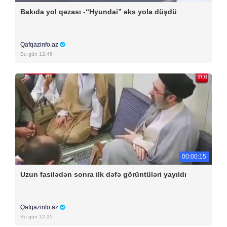
Bakıda yol qəzası -“Hyundai” əks yola düşdü
Qafqazinfo.az
Bu gün 12:46
00:00:15
Uzun fasilədən sonra ilk dəfə görüntüləri yayıldı
Qafqazinfo.az
Bu gün 12:25