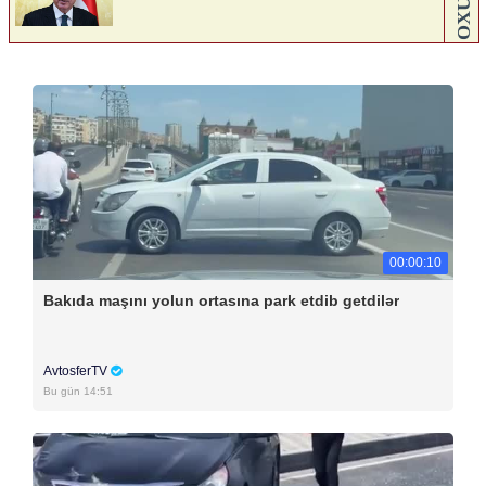
00:00:10
Bakıda maşını yolun ortasına park etdib getdilər
AvtosferTV
Bu gün 14:51