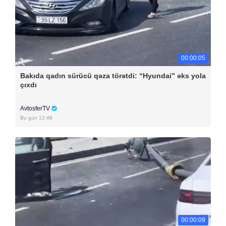
00:00:05
Bakıda qadın sürücü qəza törətdi: “Hyundai” əks yola
çıxdı
AvtosferTV
Bu gün 12:48
00:00:09