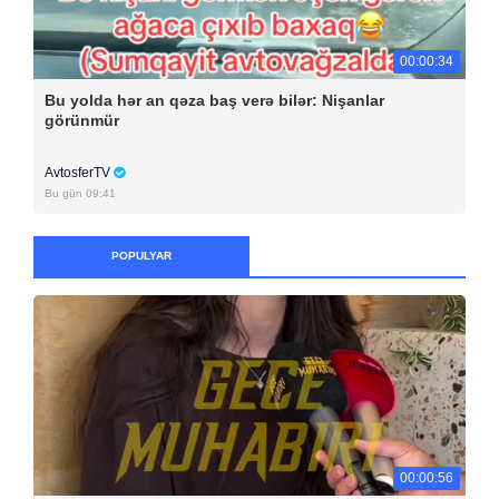
00:00:34
Bu yolda hər an qəza baş verə bilər: Nişanlar
görünmür
AvtosferTV
Bu gün 09:41
POPULYAR
00:00:56