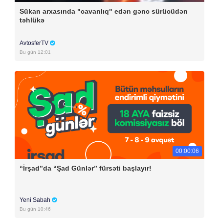
Sükan arxasında "cavanlıq" edən gənc sürücüdən
təhlükə
AvtosferTV
Bu gün 12:01
00:00:06
“İrşad”da “Şad Günlər” fürsəti başlayır!
Yeni Sabah
Bu gün 10:46