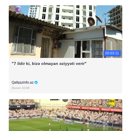
00:03:11
"7 ildir ki, bizə olmayan əziyyəti verir"
Qafqazinfo.az
Dünən 10:08