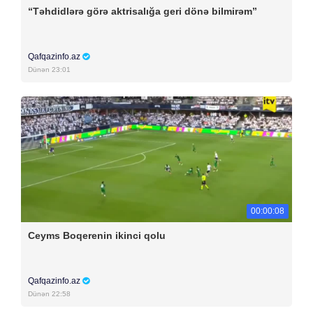
“Təhdidlərə görə aktrisalığa geri dönə bilmirəm”
Qafqazinfo.az
Dünən 23:01
00:00:08
Ceyms Boqerenin ikinci qolu
Qafqazinfo.az
Dünən 22:58