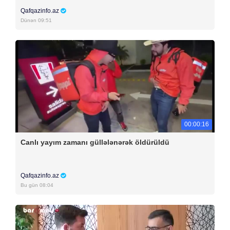
Qafqazinfo.az
Dünən 09:51
00:00:16
Canlı yayım zamanı güllələnərək öldürüldü
Qafqazinfo.az
Bu gün 08:04