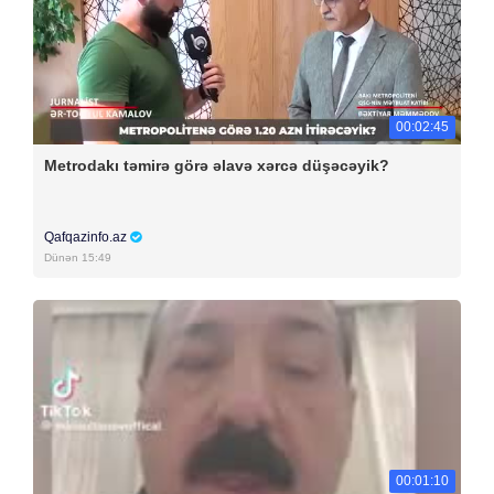
00:02:45
Metrodakı təmirə görə əlavə xərcə düşəcəyik?
Qafqazinfo.az
Dünən 15:49
00:01:10