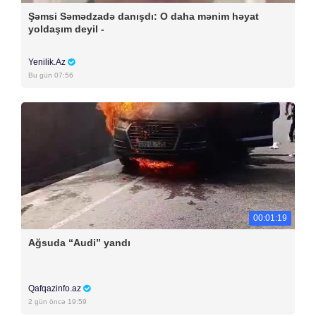
Şəmsi Səmədzadə danışdı: O daha mənim həyat
yoldaşım deyil -
Yenilik.Az
Bu gün 07:56
00:01:19
Ağsuda “Audi” yandı
Qafqazinfo.az
2 gün öncə 19:59