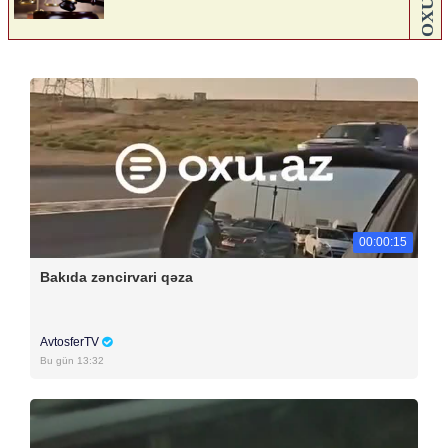
00:00:15
Bakıda zəncirvari qəza
AvtosferTV
Bu gün 13:32