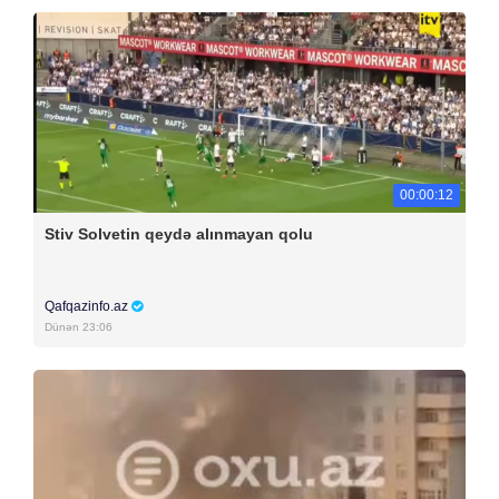
00:00:12
Stiv Solvetin qeydə alınmayan qolu
Qafqazinfo.az
Dünən 23:06