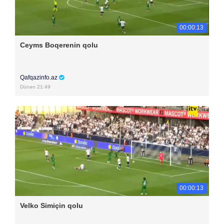
00:00:13
Ceyms Boqerenin qolu
Qafqazinfo.az
Dünən 21:49
00:00:13
Velko Simiçin qolu