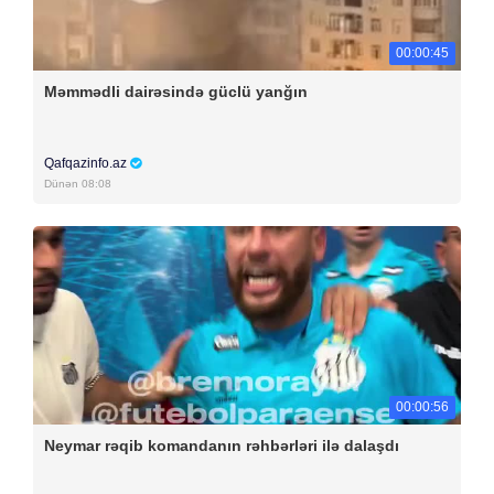
00:00:45
Məmmədli dairəsində güclü yanğın
Qafqazinfo.az
Dünən 08:08
00:00:56
Neymar rəqib komandanın rəhbərləri ilə dalaşdı