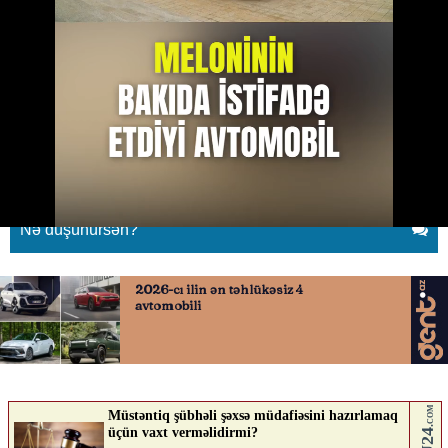
Meloni Bakı səfərində bu
avtomobildən istifadə edib
09.05.2026
0
QAFQAZINFO.AZ
ABUNƏ OL
Nə düşünürsən?