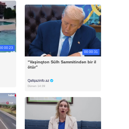
00:00:23
00:00:31
“Vaşinqton Sülh Sammitindən bir il
ötür”
Qafqazinfo.az
Dünən 14:39