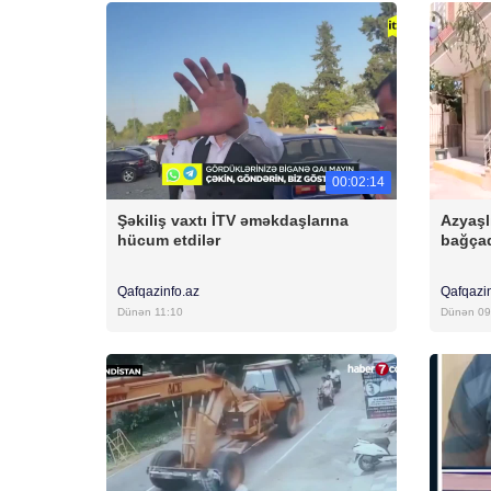
00:02:14
Şəkiliş vaxtı İTV əməkdaşlarına
Azyaşl
hücum etdilər
bağçad
Qafqazinfo.az
Qafqazi
Dünən 11:10
Dünən 09