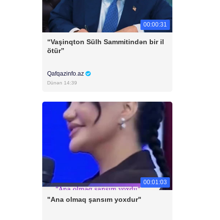
00:00:31
“Vaşinqton Sülh Sammitindən bir il
ötür”
Qafqazinfo.az
Dünən 14:39
00:01:03
"Ana olmaq şansım yoxdur"