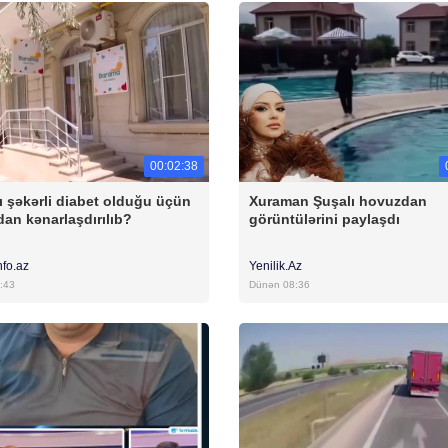
00:02:38
ı şəkərli diabet olduğu üçün
Xuraman Şuşalı hovuzdan
an kənarlaşdırılıb?
görüntülərini paylaşdı
nfo.az
Yenilik.Az
:43
Dünən 08:36