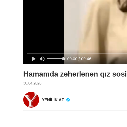
Hamamda zəhərlənən qız sosi
30.04.2026
YENILIK.AZ