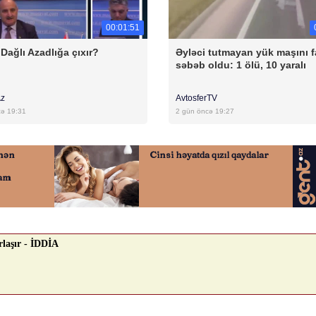
00:01:51
Dağlı Azadlığa çıxır?
Əyləci tutmayan yük maşını f
səbəb oldu: 1 ölü, 10 yaralı
Az
AvtosferTV
cə 19:31
2 gün öncə 19:27