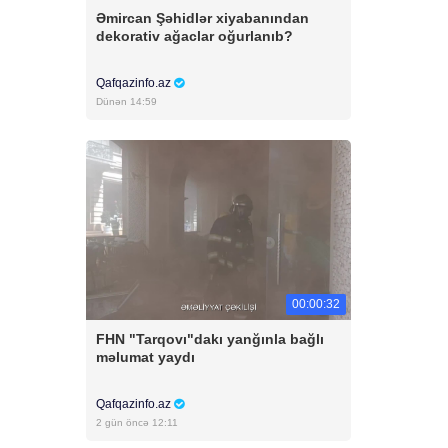
Əmircan Şəhidlər xiyabanından
dekorativ ağaclar oğurlanıb?
Qafqazinfo.az
Dünən 14:59
00:00:32
FHN "Tarqovı"dakı yanğınla bağlı
məlumat yaydı
Qafqazinfo.az
2 gün öncə 12:11