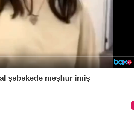
al şəbəkədə məşhur imiş