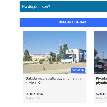
Nə düşünürsən?
BUNLARA DA BAX
00:00:16
Bakıda magistralla qaçan cins atlar
Piyada
kimindir?
piyada
Qafqazinfo.az
Avtosfe
Bu gün 11:04
Dünən 21