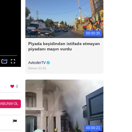
00:00:35
Piyada keçidindən istifadə etməyən
piyadanı maşın vurdu
AvtosferTV
Dünən 21:01
0
ABUNƏ OL
00:00:21