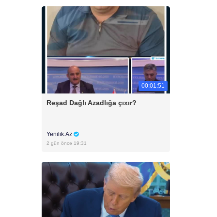
00:01:51
Rəşad Dağlı Azadlığa çıxır?
Yenilik.Az
2 gün öncə 19:31