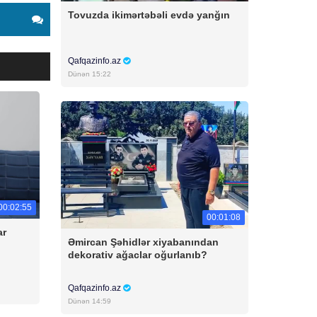
Tovuzda ikimərtəbəli evdə yanğın
Qafqazinfo.az
Dünən 15:22
00:02:55
00:01:08
ar
Əmircan Şəhidlər xiyabanından
dekorativ ağaclar oğurlanıb?
Qafqazinfo.az
Dünən 14:59