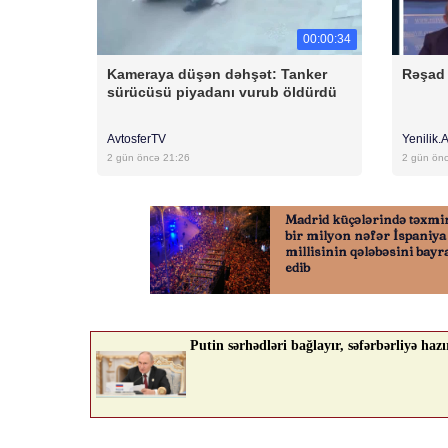
00:00:34
Kameraya düşən dəhşət: Tanker
Rəşad 
sürücüsü piyadanı vurub öldürdü
AvtosferTV
Yenilik.
2 gün öncə 21:26
2 gün ön