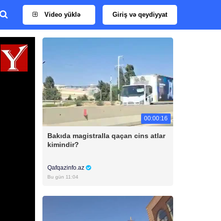
Video yüklə
Giriş və qeydiyyat
00:00:16
Bakıda magistralla qaçan cins atlar
kimindir?
Qafqazinfo.az
Bu gün 11:04