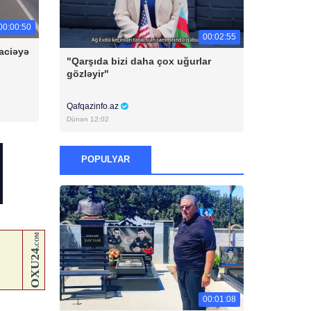
00:00:50
00:02:55
aciəyə
"Qarşıda bizi daha çox uğurlar
gözləyir"
Qafqazinfo.az
Dünən 12:02
POPULYAR
00:01:08