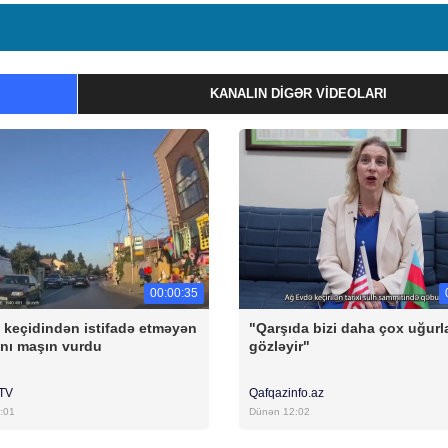
KANALIN DIGƏR VIDEOLARI
00:00:35
 keçidindən istifadə etməyən
"Qarşıda bizi daha çox uğurl
nı maşın vurdu
gözləyir"
rTV
Qafqazinfo.az
:01
Dünən 12:02