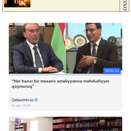
00:02:12
“Hər hansı bir məxaric əməliyyatına məhdudiyyət
qoymuruq”
Qafqazinfo.az
Bu gün 10:18