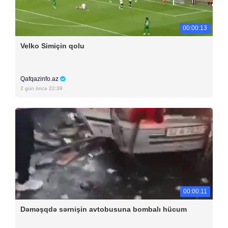
00:00:13
Velko Simiçin qolu
Qafqazinfo.az
2 gün öncə 22:39
00:00:11
Dəməşqdə sərnişin avtobusuna bombalı hücum