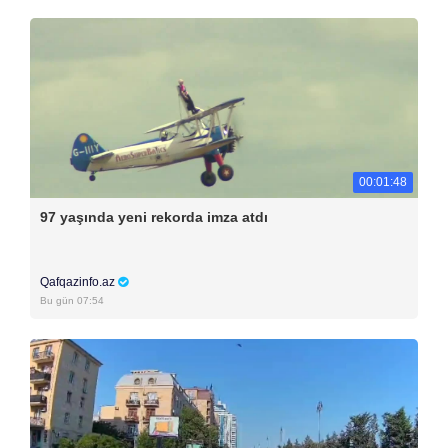
00:01:48
97 yaşında yeni rekorda imza atdı
Qafqazinfo.az
Bu gün 07:54