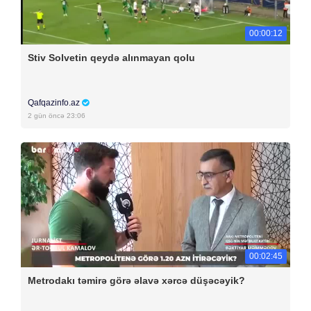
00:00:12
Stiv Solvetin qeydə alınmayan qolu
Qafqazinfo.az
2 gün öncə 23:06
00:02:45
Metrodakı təmirə görə əlavə xərcə düşəcəyik?