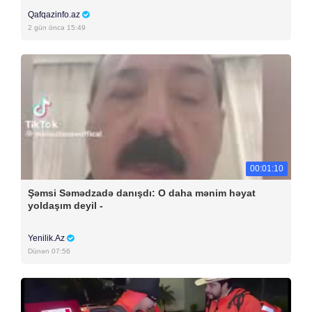
Qafqazinfo.az
2 gün öncə 15:49
00:01:10
Şəmsi Səmədzadə danışdı: O daha mənim həyat
yoldaşım deyil -
Yenilik.Az
Dünən 07:56