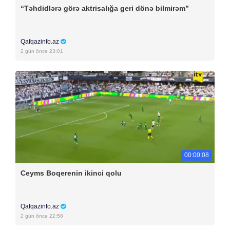
“Təhdidlərə görə aktrisalığa geri dönə bilmirəm”
Qafqazinfo.az
2 gün öncə 23:01
00:00:08
Ceyms Boqerenin ikinci qolu
Qafqazinfo.az
2 gün öncə 22:58