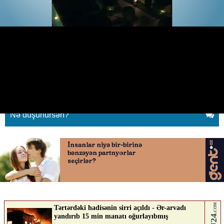
Gecə "Nağıl Bağ" restoranında nə
baş verir?
08.07.2026
0
YENILIK.AZ
ABUNƏ OL
Nə düşünürsən?