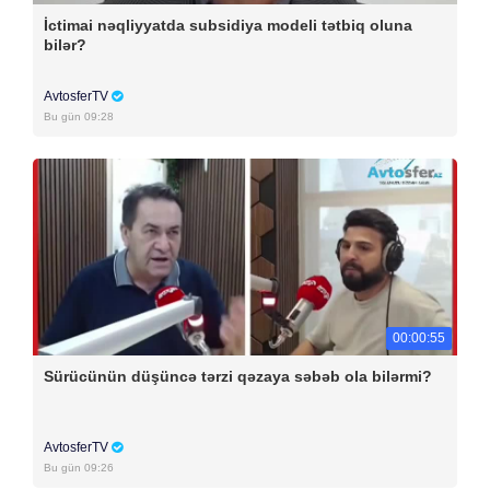
İctimai nəqliyyatda subsidiya modeli tətbiq oluna
bilər?
AvtosferTV
Bu gün 09:28
00:00:55
Sürücünün düşüncə tərzi qəzaya səbəb ola bilərmi?
AvtosferTV
Bu gün 09:26