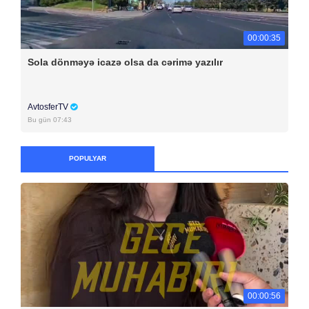
00:00:35
Sola dönməyə icazə olsa da cərimə yazılır
AvtosferTV
Bu gün 07:43
POPULYAR
00:00:56