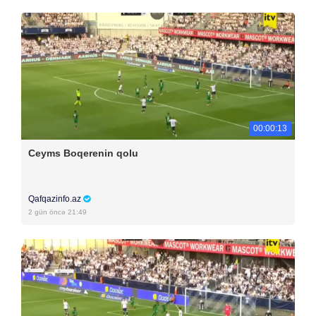
00:00:13
Ceyms Boqerenin qolu
Qafqazinfo.az
2 gün öncə 21:49