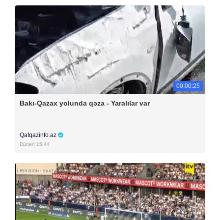
00:00:25
Bakı-Qazax yolunda qəza - Yaralılar var
Qafqazinfo.az
Dünən 15:44