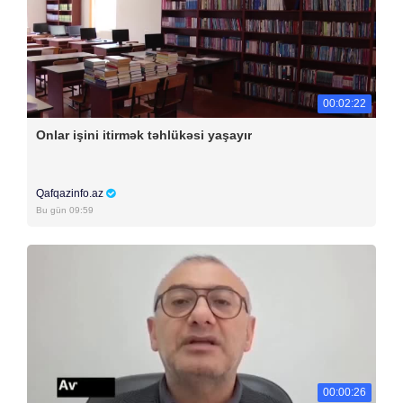
00:02:22
Onlar işini itirmək təhlükəsi yaşayır
Qafqazinfo.az
Bu gün 09:59
00:00:26