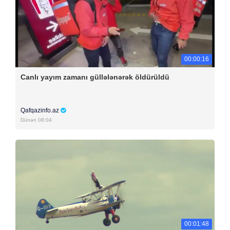
00:00:16
Canlı yayım zamanı güllələnərək öldürüldü
Qafqazinfo.az
Dünən 08:04
00:01:48