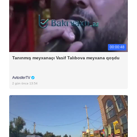
00:00:48
Tanınmış meyxanaçı Vasif Talıbova meyxana qoşdu
AvtosferTV
2 gün öncə 13:54