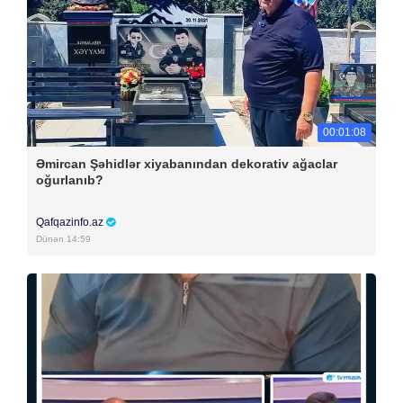
00:01:08
Əmircan Şəhidlər xiyabanından dekorativ ağaclar
oğurlanıb?
Qafqazinfo.az
Dünən 14:59