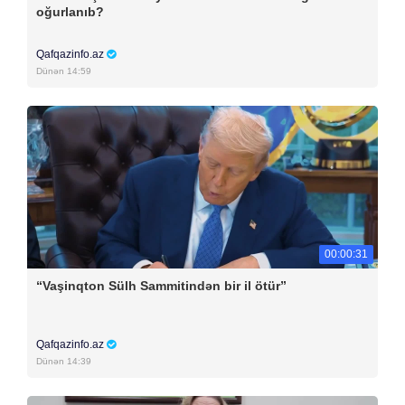
oğurlanıb?
Qafqazinfo.az
Dünən 14:59
00:00:31
“Vaşinqton Sülh Sammitindən bir il ötür”
Qafqazinfo.az
Dünən 14:39