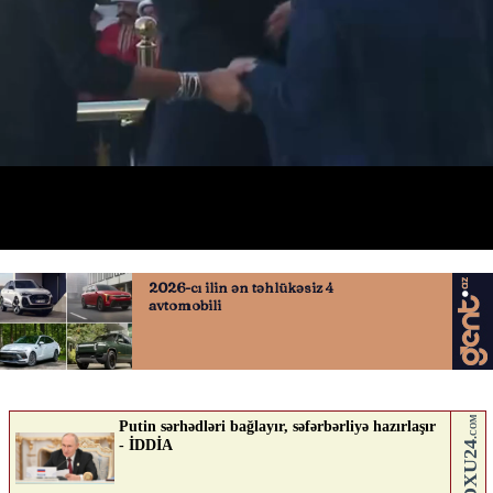
Makron əlini öpmək istədi
08.07.2026
0
YENILIK.AZ
ABUNƏ OL
Nə düşünürsən?