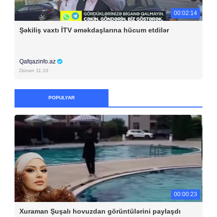
00:02:14
Şəkiliş vaxtı İTV əməkdaşlarına hücum etdilər
Qafqazinfo.az
Dünən 11:10
POPULYAR
00:00:23
Xuraman Şuşalı hovuzdan görüntülərini paylaşdı