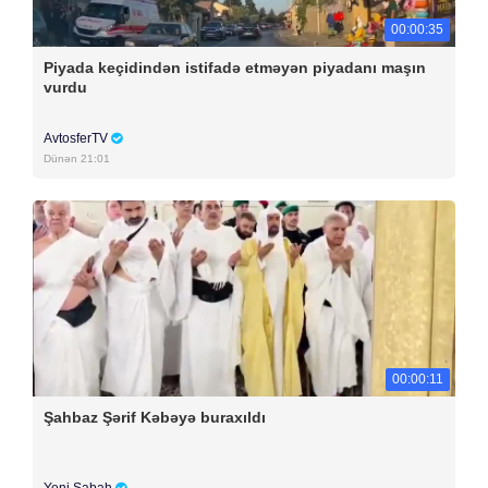
00:00:35
Piyada keçidindən istifadə etməyən piyadanı maşın
vurdu
AvtosferTV
Dünən 21:01
00:00:11
Şahbaz Şərif Kəbəyə buraxıldı