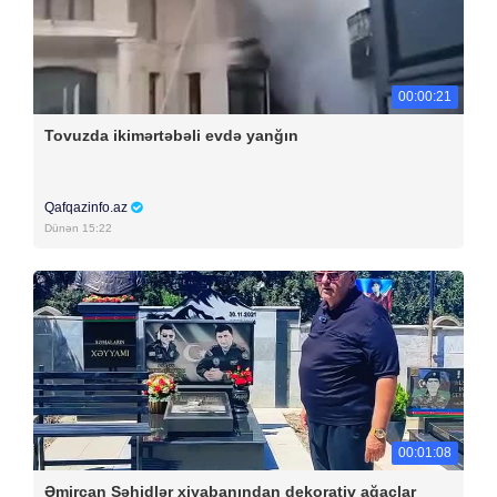
00:00:21
Tovuzda ikimərtəbəli evdə yanğın
Qafqazinfo.az
Dünən 15:22
00:01:08
Əmircan Şəhidlər xiyabanından dekorativ ağaclar