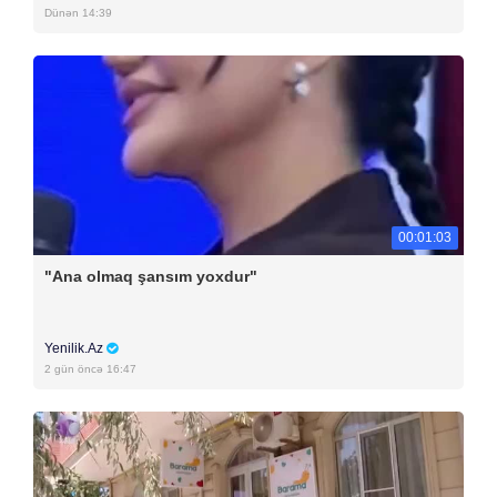
Dünən 14:39
00:01:03
"Ana olmaq şansım yoxdur"
Yenilik.Az
2 gün öncə 16:47