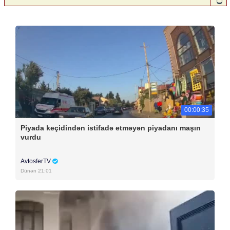
00:00:35
Piyada keçidindən istifadə etməyən piyadanı maşın
vurdu
AvtosferTV
Dünən 21:01