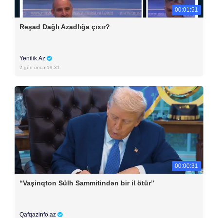
00:01:51
Rəşad Dağlı Azadlığa çıxır?
Yenilik.Az
2 gün öncə 19:31
00:00:31
“Vaşinqton Sülh Sammitindən bir il ötür”
Qafqazinfo.az