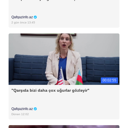
Qafqazinfo.az
2 gün öncə 13:45
00:02:55
"Qarşıda bizi daha çox uğurlar gözləyir"
Qafqazinfo.az
Dünən 12:02