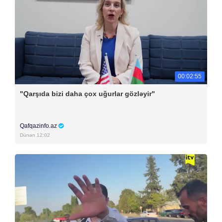
00:02:55
"Qarşıda bizi daha çox uğurlar gözləyir"
Qafqazinfo.az
Dünən 12:02