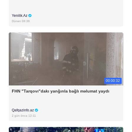
Yenilik.Az
Dünən 08:36
00:00:32
FHN "Tarqovı"dakı yanğınla bağlı məlumat yaydı
Qafqazinfo.az
2 gün öncə 12:11