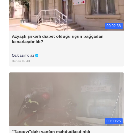
00:02:38
Azyaşlı şəkərli diabet olduğu üçün bağçadan
kənarlaşdırılıb?
Qafqazinfo.az
Dünən 09:43
00:00:25
“Tarqovı”dakı yanğın məhdudlaşdırıldı