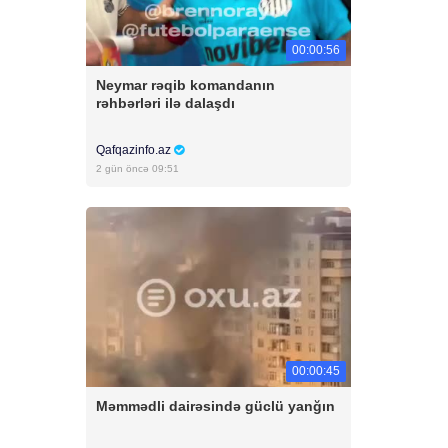
00:00:56
Neymar rəqib komandanın
rəhbərləri ilə dalaşdı
Qafqazinfo.az
2 gün öncə 09:51
00:00:45
Məmmədli dairəsində güclü yanğın