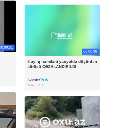
00:00:31
00:00:38
8 aylıq hamiləni yarıyolda düşürdən
sürücü CƏZALANDIRILDI
AvtosferTV
Dünən 18:21