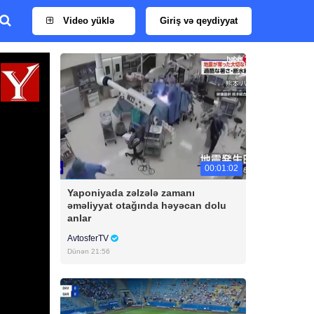
Video yüklə
Giriş və qeydiyyat
00:01:02
Yaponiyada zəlzələ zamanı
əməliyyat otağında həyəcan dolu
anlar
AvtosferTV
Dünən 21:56