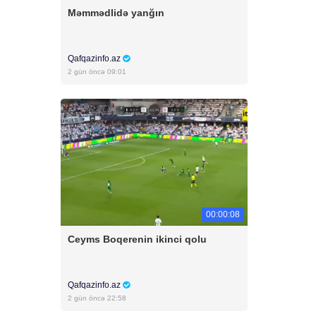
Məmmədlidə yanğın
Qafqazinfo.az
2 gün öncə 09:01
00:00:08
Ceyms Boqerenin ikinci qolu
Qafqazinfo.az
2 gün öncə 22:58