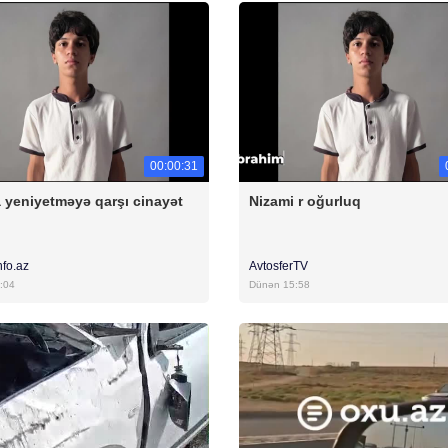
00:00:31
 yeniyetməyə qarşı cinayət
Nizami r oğurluq
nfo.az
AvtosferTV
:04
Dünən 15:58