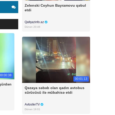
Zelenski Ceyhun Bayramovu qəbul
etdi
Qafqazinfo.az
Dünən 20:46
00:00:38
00:01:13
üşürdən
Qəzaya səbəb olan qadın avtobus
sürücüsü ilə mübahisə etdi
AvtosferTV
Dünən 19:01