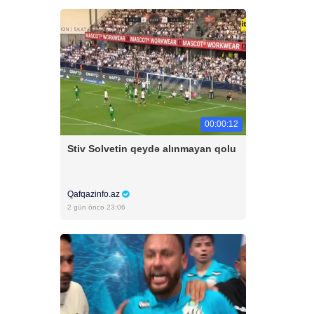
00:00:12
Stiv Solvetin qeydə alınmayan qolu
Qafqazinfo.az
2 gün öncə 23:06