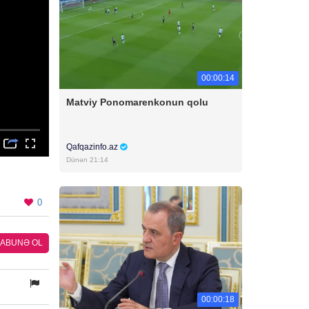
00:00:14
Matviy Ponomarenkonun qolu
Qafqazinfo.az
Dünən 21:14
0
ABUNƏ OL
00:00:18