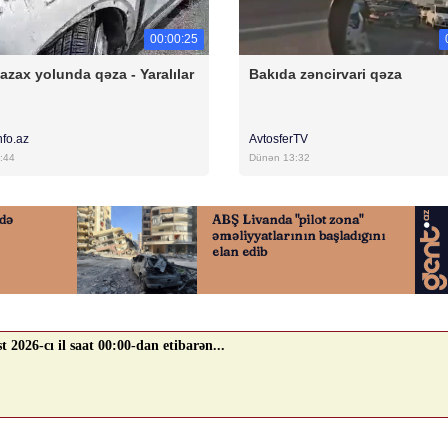
00:00:25
azax yolunda qəza - Yaralılar
Bakıda zəncirvari qəza
nfo.az
AvtosferTV
:44
Dünən 13:32