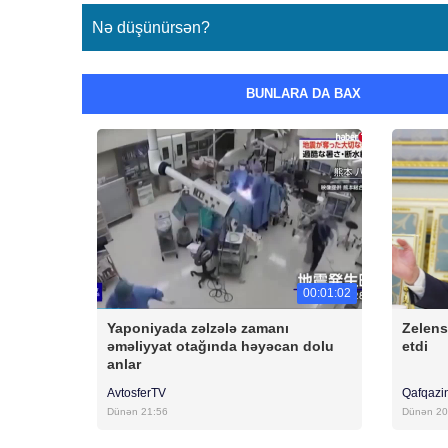
Nə düşünürsən?
BUNLARA DA BAX
00:01:02
Yaponiyada zəlzələ zamanı
Zelen
əməliyyat otağında həyəcan dolu
etdi
anlar
AvtosferTV
Qafqazi
Dünən 21:56
Dünən 20