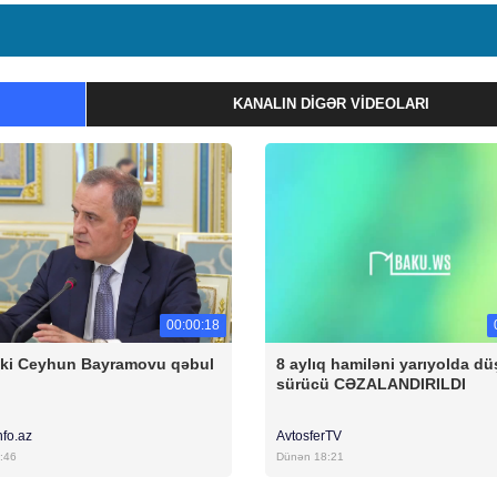
KANALIN DIGƏR VIDEOLARI
00:00:18
ski Ceyhun Bayramovu qəbul
8 aylıq hamiləni yarıyolda d
sürücü CƏZALANDIRILDI
nfo.az
AvtosferTV
:46
Dünən 18:21