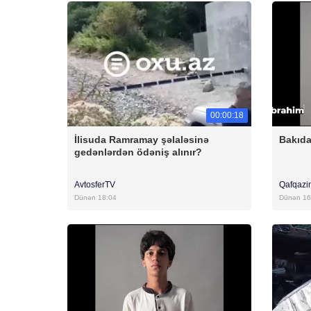
00:00:18
İlisuda Ramramay şəlaləsinə
Bakıda
gedənlərdən ödəniş alınır?
AvtosferTV
Qafqazi
Dünən 18:04
Dünən 16