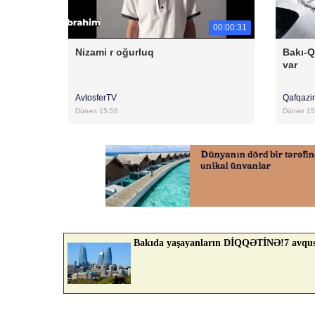
00:00:31
Nizami r oğurluq
Bakı-Q
var
AvtosferTV
Qafqazi
Dünən 15:56
Dünən 15