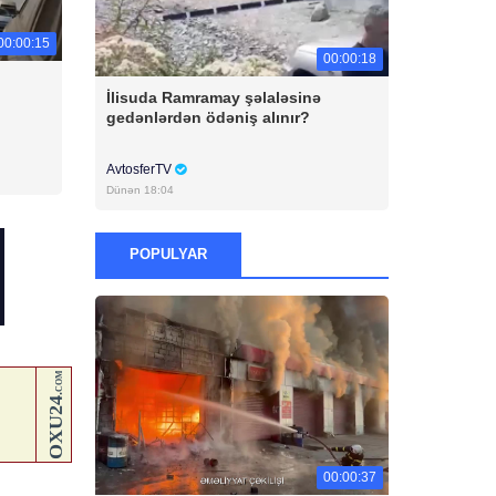
00:00:15
00:00:18
İlisuda Ramramay şəlaləsinə
gedənlərdən ödəniş alınır?
AvtosferTV
Dünən 18:04
POPULYAR
00:00:37