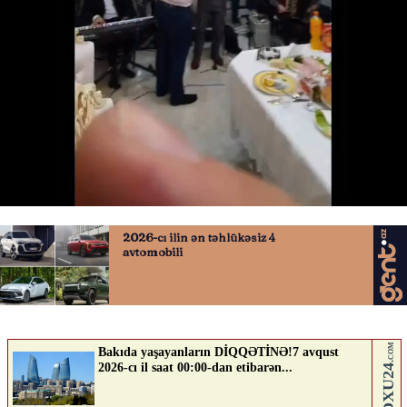
Hüseyn Məhəmmədoğlu ata oldu
06.07.2026
0
YENILIK.AZ
ABUNƏ OL
Nə düşünürsən?