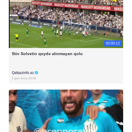
00:00:12
Stiv Solvetin qeydə alınmayan qolu
Qafqazinfo.az
2 gün öncə 23:06