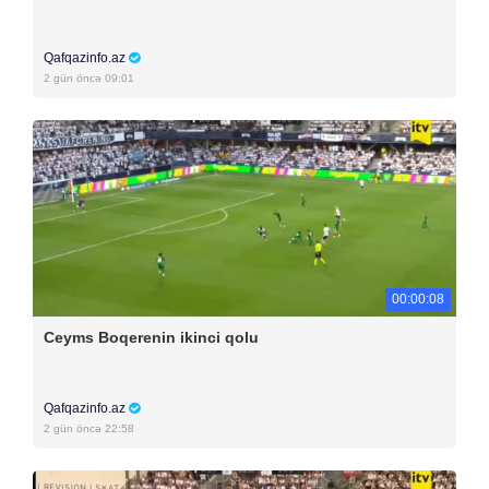
Qafqazinfo.az
2 gün öncə 09:01
00:00:08
Ceyms Boqerenin ikinci qolu
Qafqazinfo.az
2 gün öncə 22:58