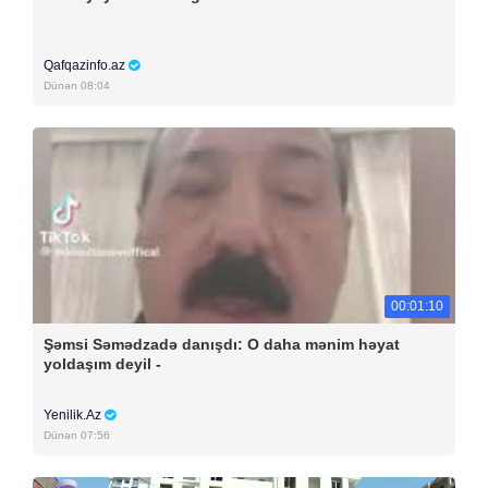
Qafqazinfo.az
Dünən 08:04
00:01:10
Şəmsi Səmədzadə danışdı: O daha mənim həyat
yoldaşım deyil -
Yenilik.Az
Dünən 07:56