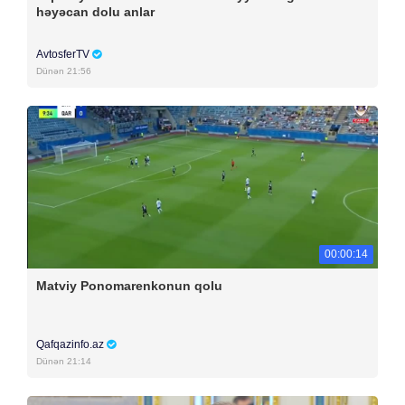
həyəcan dolu anlar
AvtosferTV
Dünən 21:56
00:00:14
Matviy Ponomarenkonun qolu
Qafqazinfo.az
Dünən 21:14