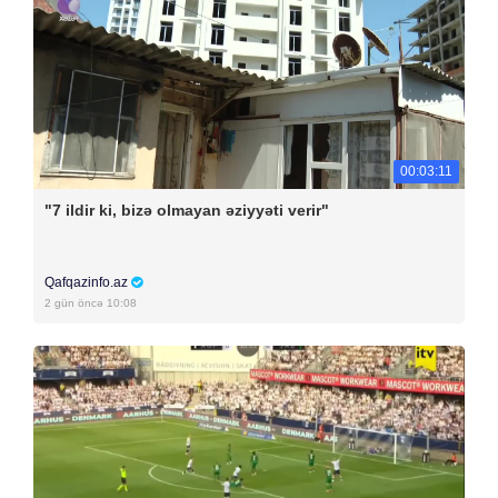
00:03:11
"7 ildir ki, bizə olmayan əziyyəti verir"
Qafqazinfo.az
2 gün öncə 10:08