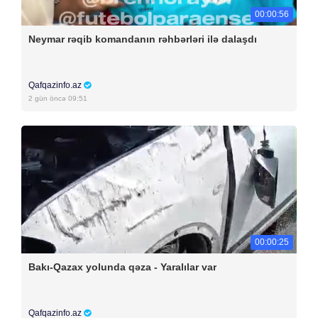
00:00:56
Neymar rəqib komandanın rəhbərləri ilə dalaşdı
Qafqazinfo.az
2 gün öncə 09:51
00:00:25
Bakı-Qazax yolunda qəza - Yaralılar var
Qafqazinfo.az