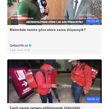
00:02:45
Metrodakı təmirə görə əlavə xərcə düşəcəyik?
Qafqazinfo.az
2 gün öncə 15:49
00:00:16
Canlı yayım zamanı güllələnərək öldürüldü