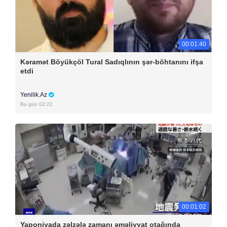
00:01:40
Kəramət Böyükçöl Tural Sadıqlının şər-böhtanını ifşa
etdi
Yenilik.Az
Bu gün 02:22
00:01:02
Yaponiyada zəlzələ zamanı əməliyyat otağında