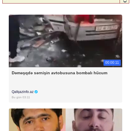
00:00:11
Dəməşqdə sərnişin avtobusuna bombalı hücum
Qafqazinfo.az
Bu gün 03:11