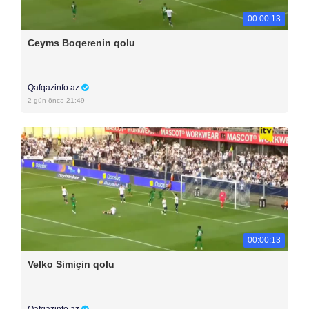
00:00:13
Ceyms Boqerenin qolu
Qafqazinfo.az
2 gün öncə 21:49
00:00:13
Velko Simiçin qolu