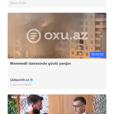
Dünən 15:44
00:00:45
Məmmədli dairəsində güclü yanğın
Qafqazinfo.az
2 gün öncə 08:08