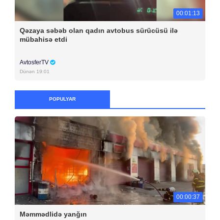
00:01:13
Qəzaya səbəb olan qadın avtobus sürücüsü ilə
mübahisə etdi
AvtosferTV
Dünən 19:01
POPULYAR
00:00:37
Məmmədlidə yanğın