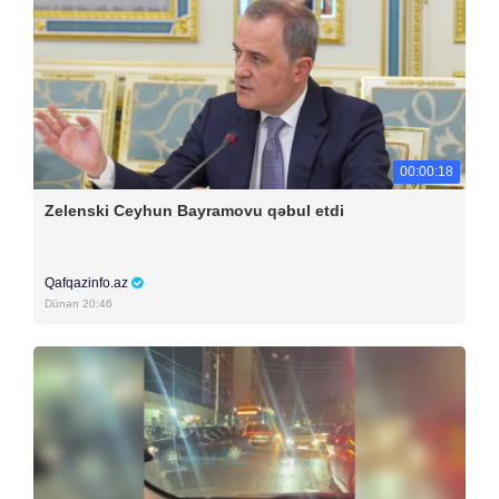
00:00:18
Zelenski Ceyhun Bayramovu qəbul etdi
Qafqazinfo.az
Dünən 20:46